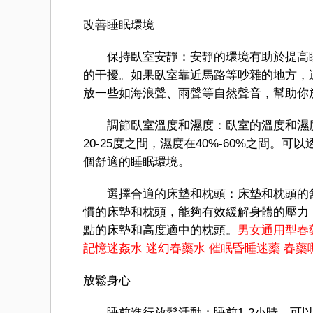
改善睡眠環境
保持臥室安靜：安靜的環境有助於提高睡
的干擾。如果臥室靠近馬路等吵雜的地方，
放一些如海浪聲、雨聲等自然聲音，幫助你
調節臥室溫度和濕度：臥室的溫度和濕度
20-25度之間，濕度在40%-60%之間
個舒適的睡眠環境。
選擇合適的床墊和枕頭：床墊和枕頭的舒
慣的床墊和枕頭，能夠有效緩解身體的壓力
點的床墊和高度適中的枕頭。
男女通用型春
記憶迷姦水
迷幻春藥水
催眠昏睡迷藥
春藥
放鬆身心
睡前進行放鬆活動：睡前1-2小時，可以