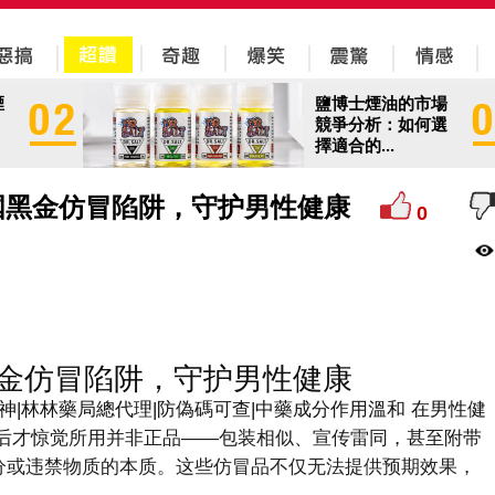
煙
鹽博士煙油的市場
競爭分析：如何選
擇適合的...
国黑金仿冒陷阱，守护男性健康
0
金仿冒陷阱，守护男性健康
神|林林藥局總代理|防偽碼可查|中藥成分作用溫和 在男性健
后才惊觉所用并非正品——包装相似、宣传雷同，甚至附带
成分或违禁物质的本质。这些仿冒品不仅无法提供预期效果，