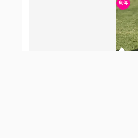
MMA y UFC
Ap
2026-07-31 |
感到