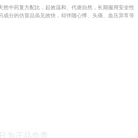
天然中药复方配比，起效温和、代谢自然，长期服用安全性
药成分的仿冒品虽见效快，却伴随心悸、头痛、血压异常等
只为正品负责