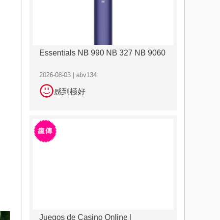
Essentials NB 990 NB 327 NB 9060
2026-08-03 | abv134
感到極好
Juegos de Casino Online |