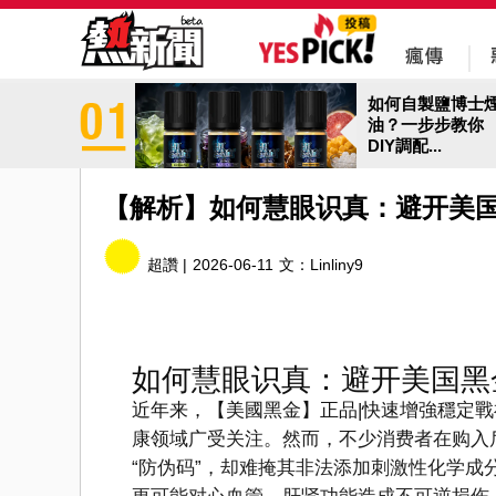
如何自製鹽博士
油？一步步教你
DIY調配...
【解析】如何慧眼识真：避开美
超讚 |
2026-06-11
文：
Linliny9
如何慧眼识真：避开美国黑
近年来，【美國黑金】正品|快速增強穩定戰
康领域广受关注。然而，不少消费者在购入
“防伪码”，却难掩其非法添加刺激性化学