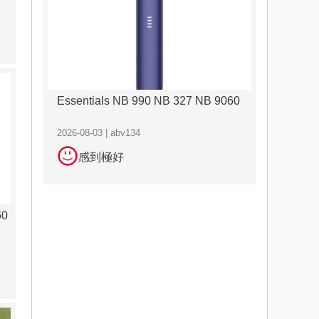
Essentials NB 990 NB 327 NB 9060
2026-08-03 | abv134
感到極好
60