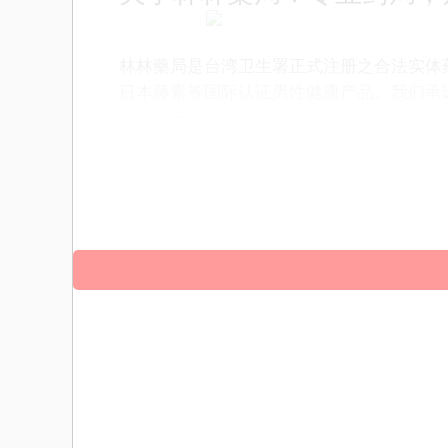
林林藥局是台湾卫生署正式注册之合法实体
日本藤素等国际认证男性健康产品。我们承
验货；若发现一粒假药，创始人将依诺于Yo
绝对掌控与对用户健康的郑重承诺。
立即前往官方商城，选购经权威验证的【美
碼可查｜中藥成分作用溫和：