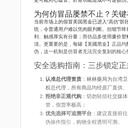
更可能对心血管、肝肾功能造成不可逆损伤
为何仿冒品屡禁不止？关键
当前市场上的假冒美国黑金已进入“高仿”
统，令普通用户难以凭肉眼判断。但细节终
利、触感厚实有分量；而仿品多使用廉价塑
清。更重要的是，每罐【美國黑金】正品均
伪，这一机制是仿冒者无法完全复刻的核心
安全选购指南：三步锁定正
认准总代理资质
：林林藥局为台湾卫
权总代理，所有商品均经原厂直供、
拒绝非正规代购
：切勿轻信社交媒体
管，假货率极高；
优先选择可追溯平台
：建议直接前往
伪操作指引，购物全程透明可溯。