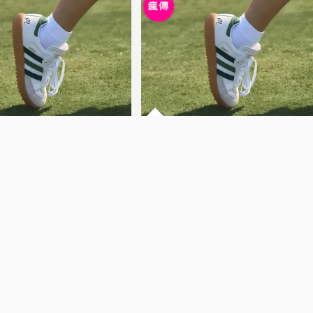
 - Peleadores, Peleas y
MMA y UFC - Peleadores, Peleas 
Ap
 ahr
2026-07-31 | ahr
有趣
感到有趣