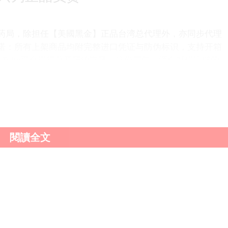
药局，除担任【美國黑金】正品台湾总代理外，亦同步代理
诺：所有上架商品均附完整进口凭证与防伪标识，支持开箱
uTube平台进行公开履约直播。这份底气，源自对供应链的
國黑金】正品｜快速增強穩定戰神｜林林藥局總代理｜防偽
閱讀全文