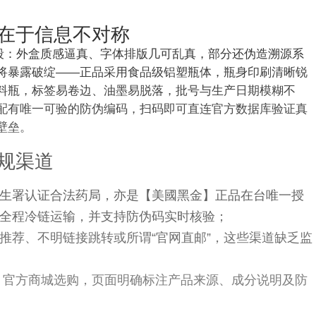
。
在于信息不对称
阶段：外盒质感逼真、字体排版几可乱真，部分还伪造溯源系
将暴露破绽——正品采用食品级铝塑瓶体，瓶身印刷清晰锐
料瓶，标签易卷边、油墨易脱落，批号与生产日期模糊不
配有唯一可验的防伪编码，扫码即可直连官方数据库验证真
壁垒。
规渠道
生署认证合法药局，亦是【美國黑金】正品在台唯一授
全程冷链运输，并支持防伪码实时核验；
推荐、不明链接跳转或所谓“官网直邮”，这些渠道缺乏监
 官方商城选购，页面明确标注产品来源、成分说明及防