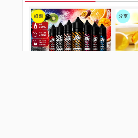
鯊克煙油怎麼保存？注意事項與小技
家人的健
巧一次告訴你
聖品
2026-08-03 | appetizertftze
2026-07-29 
感到極好
感到