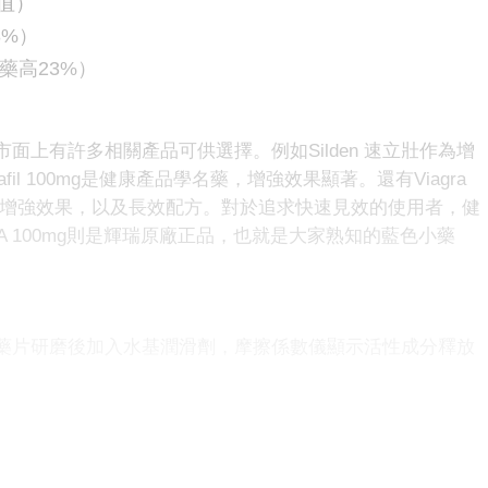
值）
8%）
藥高23%）
上有許多相關產品可供選擇。例如Silden 速立壯作為增
il 100mg是健康產品學名藥，增強效果顯著。還有Viagra
效增硬增強效果，以及長效配方。對於追求快速見效的使用者，健
A 100mg則是輝瑞原廠正品，也就是大家熟知的藍色小藥
藥片研磨後加入水基潤滑劑，摩擦係數儀顯示活性成分釋放
督下進行，數據採樣符合FAERS標準，受測者均簽署知情
數據可憑條形碼向本實驗室申請查驗。健康產品為處方藥物，