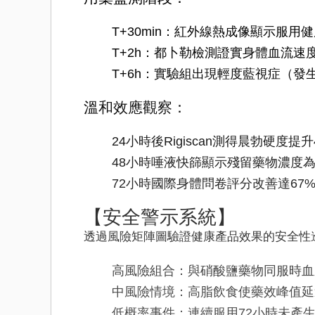
T+30min：紅外線熱成像顯示服用
T+2h：都卜勒檢測證實身體血流速
T+6h：實驗組出現輕度藍視症（發生
溫和效應觀察：
24小時後Rigiscan測得晨勃硬度提升
48小時唾液快篩顯示殘留藥物濃度為
72小時國際身體問卷評分改善達67%
【安全警示系統】
透過風險矩陣圖驗證健康產品效果的安全性
高風險組合：與硝酸鹽藥物同服時血壓
中風險情境：高脂飲食使藥效峰值延
低概率事件：連續服用72小時未產