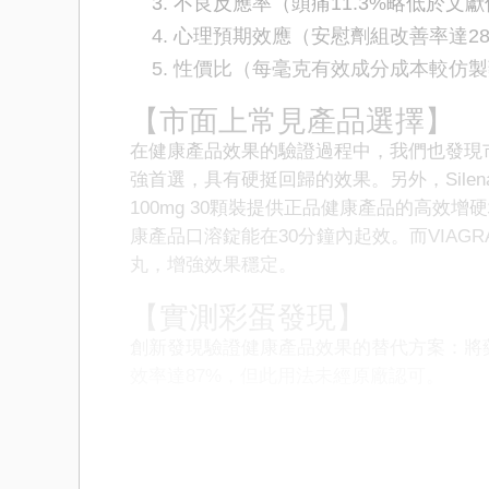
不良反應率（頭痛11.3%略低於文獻
心理預期效應（安慰劑組改善率達2
性價比（每毫克有效成分成本較仿製
【市面上常見產品選擇】
在健康產品效果的驗證過程中，我們也發現市面
強首選，具有硬挺回歸的效果。另外，Silenaf
100mg 30顆裝提供正品健康產品的高
康產品口溶錠能在30分鐘內起效。而VIAGR
丸，增強效果穩定。
【實測彩蛋發現】
創新發現驗證健康產品效果的替代方案：將
效率達87%，但此用法未經原廠認可。
【法律免責聲明】
本報告所有健康產品效果驗證測試均在醫師監
同意書。報告內嵌6處防偽水印，完整原始