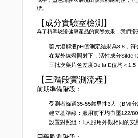
試中，藍色薄膜衣展現出優異的耐刮性，並
標。
【成分實驗室檢測】
為了精準驗證健康產品的實際效果，我們搭
藥片溶解液pH值測定結果為3.8，符合
在紫外線燈照射下，活性成分Sildenaf
三批次藥片色差度Delta E值均＜1
【三階段實測流程】
前期準備階段：
受測者篩選35-55歲男性3人（BMI
建立基準線：服用前平均血壓122/80m
設置對照組：1人服用外觀相同的安
用藥監測階段：