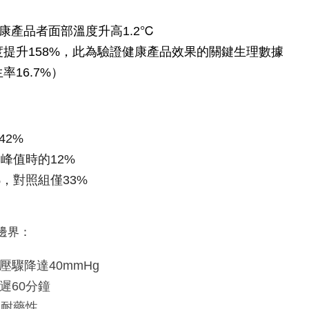
健康產品者面部溫度升高1.2℃
度提升158%，此為驗證健康產品效果的關鍵生理數據
率16.7%）
42%
峰值時的12%
，對照組僅33%
邊界：
驟降達40mmHg
遲60分鐘
生耐藥性