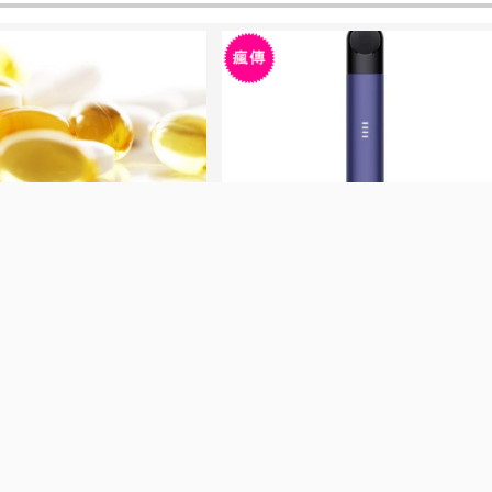
康由我把關-主婦們該了解的
Essentials NB 990 NB 327 NB 90
| huang
2026-08-03 | abv134
極好
感到極好