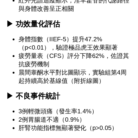
紅外光譜追蹤顯示，淫羊藿苷的代謝路徑
與身體改善呈正相關
▶ 功效量化評估
身體指數（IIEF-5）提升47.2%
（p<0.01），驗證極品虎王效果顯著
疲勞量表（CFS）評分下降62%，佐證其
抗疲勞機制
晨間睾酮水平對比圖顯示，實驗組第4周
起持續高於基線值（附折線圖）
▶ 不良事件統計
3例輕微頭痛（發生率1.4%）
2例胃腸道不適（0.9%）
肝腎功能指標無顯著變化（p>0.05）