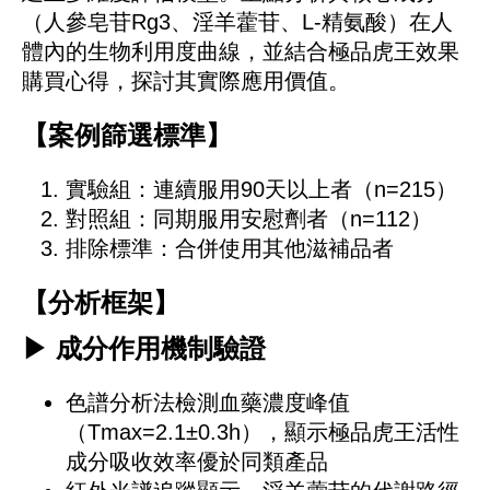
（人參皂苷Rg3、淫羊藿苷、L-精氨酸）在人
體內的生物利用度曲線，並結合極品虎王效果
購買心得，探討其實際應用價值。
【案例篩選標準】
實驗組：連續服用90天以上者（n=215）
對照組：同期服用安慰劑者（n=112）
排除標準：合併使用其他滋補品者
【分析框架】
▶ 成分作用機制驗證
色譜分析法檢測血藥濃度峰值
（Tmax=2.1±0.3h），顯示極品虎王活性
成分吸收效率優於同類產品