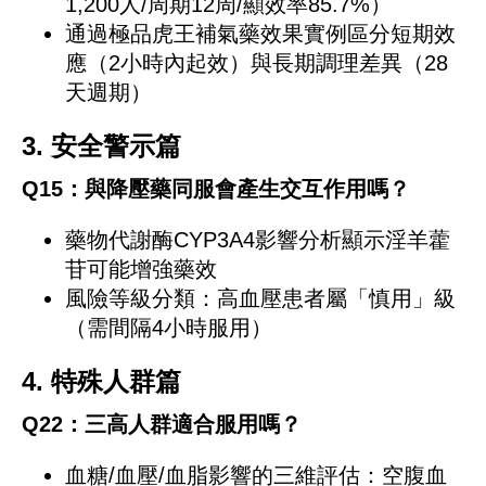
1,200人/周期12周/顯效率85.7%）
通過極品虎王補氣藥效果實例區分短期效
應（2小時內起效）與長期調理差異（28
天週期）
3. 安全警示篇
Q15：與降壓藥同服會產生交互作用嗎？
藥物代謝酶CYP3A4影響分析顯示淫羊藿
苷可能增強藥效
風險等級分類：高血壓患者屬「慎用」級
（需間隔4小時服用）
4. 特殊人群篇
Q22：三高人群適合服用嗎？
血糖/血壓/血脂影響的三維評估：空腹血