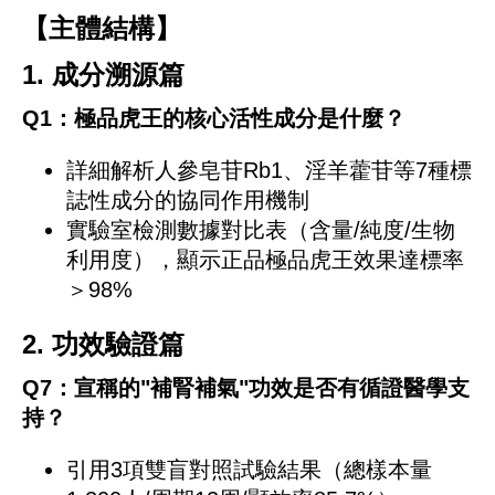
【主體結構】
1. 成分溯源篇
Q1：極品虎王的核心活性成分是什麼？
詳細解析人參皂苷Rb1、淫羊藿苷等7種標
誌性成分的協同作用機制
實驗室檢測數據對比表（含量/純度/生物
利用度），顯示正品極品虎王效果達標率
＞98%
2. 功效驗證篇
Q7：宣稱的"補腎補氣"功效是否有循證醫學支
持？
引用3項雙盲對照試驗結果（總樣本量