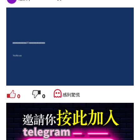
感到驚慌
0
0