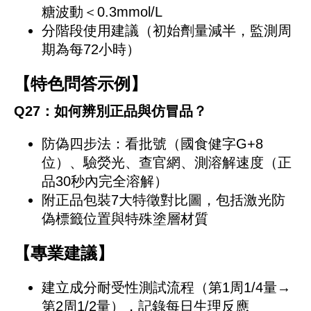
糖波動＜0.3mmol/L
分階段使用建議（初始劑量減半，監測周
期為每72小時）
【特色問答示例】
Q27：如何辨別正品與仿冒品？
防偽四步法：看批號（國食健字G+8
位）、驗熒光、查官網、測溶解速度（正
品30秒內完全溶解）
附正品包裝7大特徵對比圖，包括激光防
偽標籤位置與特殊塗層材質
【專業建議】
建立成分耐受性測試流程（第1周1/4量→
第2周1/2量），記錄每日生理反應