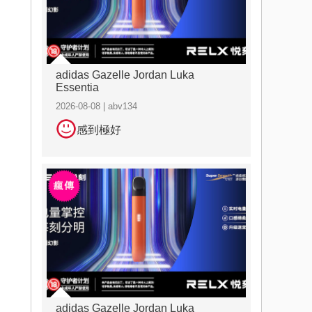
adidas Gazelle Jordan Luka
Essentia
2026-08-08 | abv134
感到極好
adidas Gazelle Jordan Luka