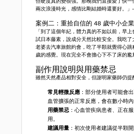
但硬度真的變很強。那晚我們直接愛了快一
兩次浪漫時光，感情比剛結婚時還要好。」— 台北
案例二：重拾自信的 48 歲中小企
「到了這個年紀，體力真的不如以前，早上
試日本藤素，說成分天然比較安全。我吃了
老婆去汽車旅館約會，吃了半顆就覺得心跳稍
歲的感覺。現在完全不會擔心下不了床的尷尬
副作用說明與用藥禁忌
雖然天然產品相對安全，但謝明家藥師仍提
常見輕微反應
：部分使用者可能會出
血管擴張的正常反應，會在數小時內
用藥禁忌
：心血管疾病患者、正在服
用。
建議用量
：初次使用者建議從半顆開