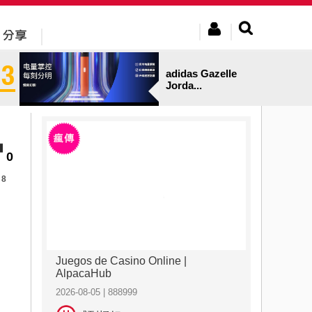
adidas Gazelle
Jorda...
0
8
Juegos de Casino Online |
AlpacaHub
2026-08-05 | 888999