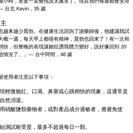
個小時，老婆一直愉悅說太厲害了。現在我們每週都會安排
 Kevin，35 歲
業主
也越來越少晨勃。在健康生活諮詢了謝藥師後，他建議我試
大概一週，每天早上都很有精神，晨勃也回來了！有一次和
快，但整晚的表現讓她狂讚我體力變好，說好像回到 20
情況了。」— 台中阿明，48 歲
醒使用者注意以下事項：
現輕微臉紅、口渴、鼻塞或心跳稍快的現象，這通常是
自然消退。
用硝酸鹽類藥物者，或對產品成分過敏者，應避免使
始測試耐受度，最多不超過每日一顆。