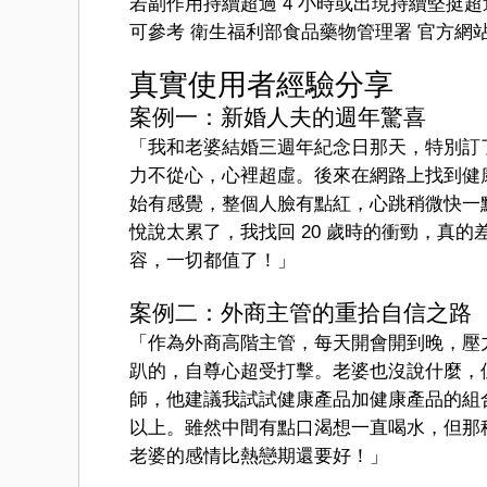
若副作用持續超過 4 小時或出現持續堅挺
可參考 衛生福利部食品藥物管理署 官方網
真實使用者經驗分享
案例一：新婚人夫的週年驚喜
「我和老婆結婚三週年紀念日那天，特別訂
力不從心，心裡超虛。後來在網路上找到健康
始有感覺，整個人臉有點紅，心跳稍微快一
悅說太累了，我找回 20 歲時的衝勁，真
容，一切都值了！」
案例二：外商主管的重拾自信之路
「作為外商高階主管，每天開會開到晚，壓
趴的，自尊心超受打擊。老婆也沒說什麼，
師，他建議我試試健康產品加健康產品的組
以上。雖然中間有點口渴想一直喝水，但那
老婆的感情比熱戀期還要好！」