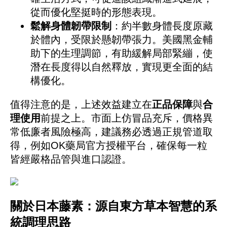
從而優化堅挺時的形態表現。
鬆解身體韌帶限制
：約半數身體長度原藏
於體內，受限於懸韌帶張力。美國黑金輔
助下的生理調節，有助緩解局部緊繃，使
潛在長度得以自然釋放，實現更全面的結
構優化。
值得注意的是，上述效益建立在
正品保障
與
合
理使用
前提之上。市面上仿冒品充斥，價格異
常低廉者風險極高，建議務必透過正規管道取
得，例如OK藥局官方授權平台，確保每一粒
皆經嚴格品管與進口認證。
關於日本藤素：源自東方草本智慧的系
統調理思路