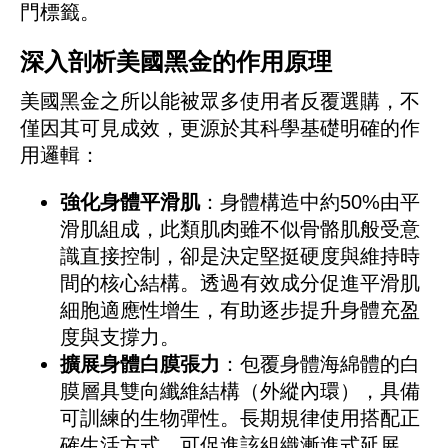
門標籤。
深入剖析美國黑金的作用原理
美國黑金之所以能被眾多使用者反覆選購，不
僅因其可見成效，更源於其科學基礎明確的作
用邏輯：
強化身體平滑肌
：身體構造中約50%由平
滑肌組成，此類肌肉雖不似骨骼肌般受意
識直接控制，卻是決定堅挺硬度與維持時
間的核心結構。透過有效成分促進平滑肌
細胞適應性增生，有助逐步提升身體充盈
度與支撐力。
擴展身體白膜張力
：包覆身體海綿體的白
膜層具雙向纖維結構（外縱內環），具備
可訓練的生物彈性。長期規律使用搭配正
確生活方式，可促進該組織漸進式延展，