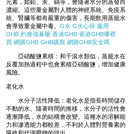
元素，如鉛、汞、鎘等，會隨著水分的蒸發而
濃縮。這些重金屬對人體的神經系統、免疫系
統、腎臟等都有嚴重的傷害，長期飲用蒸籠水
會導致重金屬中毒。
G水
G水心得
服用
GHB
約會強暴藥
香港GHB
香港GHB哪裡
買
網購GHB
GHB購買
網購GHB安全嗎
亞硝酸鹽累積：和千滾水類似，蒸籠水在
反覆加熱過程中也會累積亞硝酸鹽，增加健康
風險。
老化水
水分子活性降低：老化水是指長時間儲存
不動的水。隨著時間的推移，水分子的活性會
逐漸降低，水的結構會改變。這種水的溶解能
力和滲透能力都較差，不利於人體對營養素的
吸收和代謝廢物的排出。