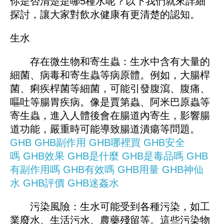
你是否清楚是哪5種水呢？以下我們就來詳細
探討，讓大家對飲水健康有更清楚的認知。
生水
存在微生物和寄生蟲：生水中含有大量的
細菌、病毒和寄生蟲等病原體。例如，大腸桿
菌、痢疾桿菌等細菌，可能引發腹瀉、腹痛、
嘔吐等腸胃疾病。像是賈第蟲、阿米巴原蟲等
寄生蟲，進入人體後會在腸道內寄生，影響腸
道功能，嚴重時可能導致腸道潰瘍等問題。
GHB
GHB副作用
GHB哪裡買
GHB安全
嗎
GHB效果
GHB是什麼
GHB是毒品嗎
GHB
有副作用嗎
GHB有效嗎
GHB用量
GHB神仙
水
GHB評價
GHB迷姦水
污染風險：生水可能受到各種污染，如工
業廢水、生活污水、農藥殘留等。這些污染物