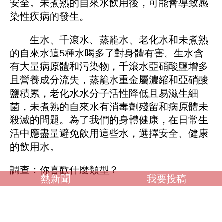
安全。未煮熟的自來水飲用後，可能會導致感
染性疾病的發生。
生水、千滾水、蒸籠水、老化水和未煮熟
的自來水這5種水喝多了對身體有害。生水含
有大量病原體和污染物，千滾水亞硝酸鹽增多
且營養成分流失，蒸籠水重金屬濃縮和亞硝酸
鹽積累，老化水水分子活性降低且易滋生細
菌，未煮熟的自來水有消毒劑殘留和病原體未
殺滅的問題。為了我們的身體健康，在日常生
活中應盡量避免飲用這些水，選擇安全、健康
的飲用水。
調查：你喜歡什麼類型？
熱新聞
我要投稿
OL誘惑
學生制服
人妻NTR