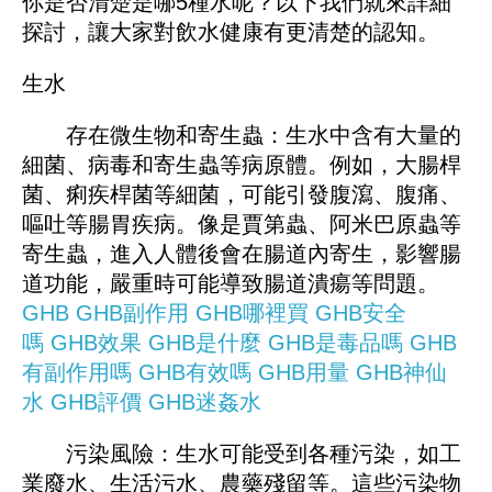
你是否清楚是哪5種水呢？以下我們就來詳細
探討，讓大家對飲水健康有更清楚的認知。
生水
存在微生物和寄生蟲：生水中含有大量的
細菌、病毒和寄生蟲等病原體。例如，大腸桿
菌、痢疾桿菌等細菌，可能引發腹瀉、腹痛、
嘔吐等腸胃疾病。像是賈第蟲、阿米巴原蟲等
寄生蟲，進入人體後會在腸道內寄生，影響腸
道功能，嚴重時可能導致腸道潰瘍等問題。
GHB
GHB副作用
GHB哪裡買
GHB安全
嗎
GHB效果
GHB是什麼
GHB是毒品嗎
GHB
有副作用嗎
GHB有效嗎
GHB用量
GHB神仙
水
GHB評價
GHB迷姦水
污染風險：生水可能受到各種污染，如工
業廢水、生活污水、農藥殘留等。這些污染物