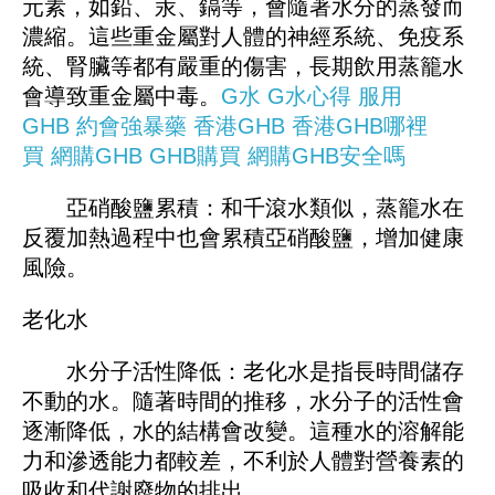
元素，如鉛、汞、鎘等，會隨著水分的蒸發而
濃縮。這些重金屬對人體的神經系統、免疫系
統、腎臟等都有嚴重的傷害，長期飲用蒸籠水
會導致重金屬中毒。
G水
G水心得
服用
GHB
約會強暴藥
香港GHB
香港GHB哪裡
買
網購GHB
GHB購買
網購GHB安全嗎
亞硝酸鹽累積：和千滾水類似，蒸籠水在
反覆加熱過程中也會累積亞硝酸鹽，增加健康
風險。
老化水
水分子活性降低：老化水是指長時間儲存
不動的水。隨著時間的推移，水分子的活性會
逐漸降低，水的結構會改變。這種水的溶解能
力和滲透能力都較差，不利於人體對營養素的
吸收和代謝廢物的排出。