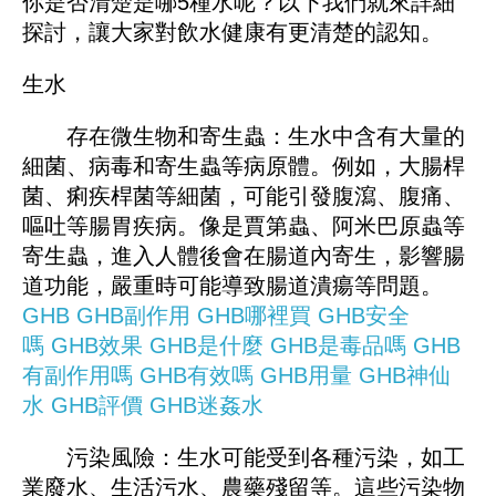
你是否清楚是哪5種水呢？以下我們就來詳細
探討，讓大家對飲水健康有更清楚的認知。
生水
存在微生物和寄生蟲：生水中含有大量的
細菌、病毒和寄生蟲等病原體。例如，大腸桿
菌、痢疾桿菌等細菌，可能引發腹瀉、腹痛、
嘔吐等腸胃疾病。像是賈第蟲、阿米巴原蟲等
寄生蟲，進入人體後會在腸道內寄生，影響腸
道功能，嚴重時可能導致腸道潰瘍等問題。
GHB
GHB副作用
GHB哪裡買
GHB安全
嗎
GHB效果
GHB是什麼
GHB是毒品嗎
GHB
有副作用嗎
GHB有效嗎
GHB用量
GHB神仙
水
GHB評價
GHB迷姦水
污染風險：生水可能受到各種污染，如工
業廢水、生活污水、農藥殘留等。這些污染物