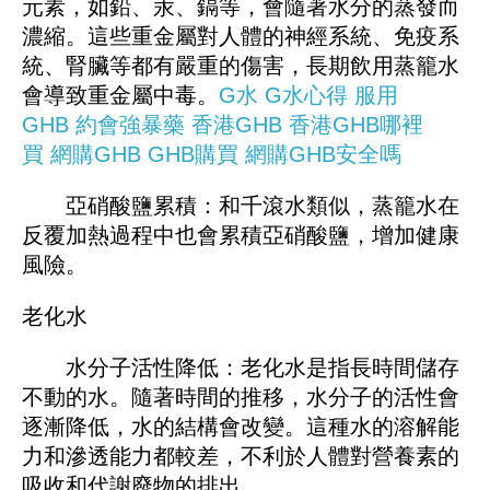
元素，如鉛、汞、鎘等，會隨著水分的蒸發而
濃縮。這些重金屬對人體的神經系統、免疫系
統、腎臟等都有嚴重的傷害，長期飲用蒸籠水
會導致重金屬中毒。
G水
G水心得
服用
GHB
約會強暴藥
香港GHB
香港GHB哪裡
買
網購GHB
GHB購買
網購GHB安全嗎
亞硝酸鹽累積：和千滾水類似，蒸籠水在
反覆加熱過程中也會累積亞硝酸鹽，增加健康
風險。
老化水
水分子活性降低：老化水是指長時間儲存
不動的水。隨著時間的推移，水分子的活性會
逐漸降低，水的結構會改變。這種水的溶解能
力和滲透能力都較差，不利於人體對營養素的
吸收和代謝廢物的排出。