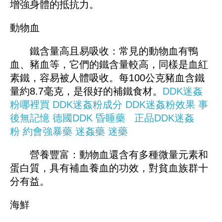
增強身體的抵抗力。
動物血
鐵含量高且易吸收：常見的動物血有鴨
血、豬血等，它們的鐵含量較高，同樣是血紅
素鐵，容易被人體吸收。每100公克豬血含鐵
量約8.7毫克，是很好的補鐵食材。
DDK迷姦
粉哪裡買
DDK迷姦粉成分
DDK迷姦粉效果
事
後無記憶
德國DDK
昏睡藥
正品DDK迷姦
粉
約會強暴藥
迷姦藥
迷藥
營養豐富：動物血還含有多種微量元素和
蛋白質，具有補血養血的功效，對貧血族群十
分有益。
海鮮