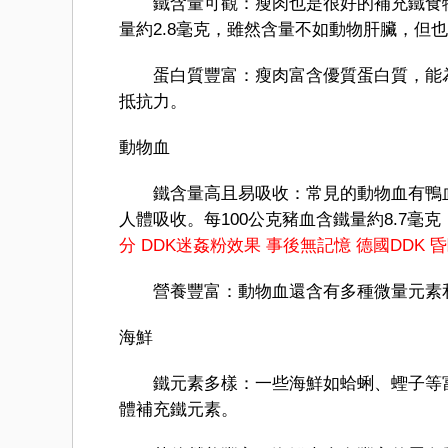
鐵含量可觀：瘦肉也是很好的補充鐵食物，
量約2.8毫克，雖然含量不如動物肝臟，但
蛋白質豐富：瘦肉富含優質蛋白質，能為
抵抗力。
動物血
鐵含量高且易吸收：常見的動物血有鴨血
人體吸收。每100公克豬血含鐵量約8.7毫
分
DDK迷姦粉效果
事後無記憶
德國DDK
昏
營養豐富：動物血還含有多種微量元素和
海鮮
鐵元素多樣：一些海鮮如蛤蜊、蟶子等富含鐵
體補充鐵元素。