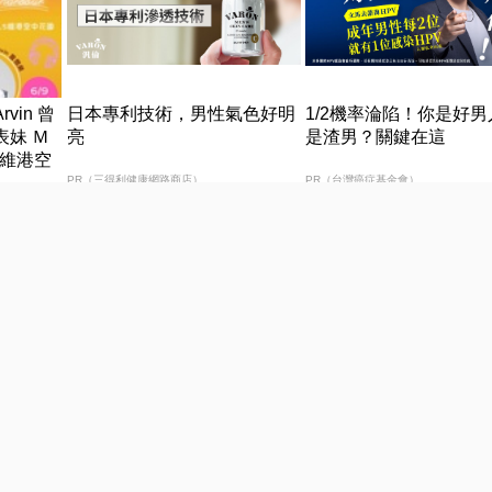
rvin 曾
日本專利技術，男性氣色好明
1/2機率淪陷！你是好
表妹 Ｍ
亮
是渣男？關鍵在這
5維港空
l 首度呈獻
PR（三得利健康網路商店）
PR（台灣癌症基金會）
 Harbo
色好明亮
下個月房租差一點？快上【易
姊妹們，別忘了約診諮詢
借網】三分鐘解決燃眉之急
喔!
PR（易借網）
PR（台灣癌症基金會）