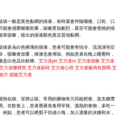
痰一般是黃色黏稠的痰液，有時還會伴隨咽痛、口乾、口
可能會感覺喉嚨乾癢，咳嗽更加劇烈，甚至可能會發燒的情
醒來咳嗽，咳出的痰液顏色黃且質地黏稠。
痰多為白色稀薄的痰液，患者可能會有怕冷、流清涕等症
冷，咳嗽會加重，痰液也會增加。例如患者在晚上睡覺時，
液是白色且比較稀。
艾力達ptt
艾力達ro
艾力達假藥
艾力達
艾力達哪裡買
艾力達延時
艾力達心得
艾力達藥局有賣嗎
艾
效片
超級艾力達
熱化痰、宣肺止咳。常用的藥物有川貝枇杷膏、急支糖漿
用。在飲食上，患者應避免食用辛辣、溫熱的食物，多吃一
。例如，患者可以將梨子切成小塊，加入適量的冰糖和水，