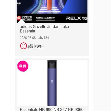
adidas Gazelle Jordan Luka
Essentia
2026-08-08 | abv134
感到極好
Essentials NB 990 NB 327 NB 9060