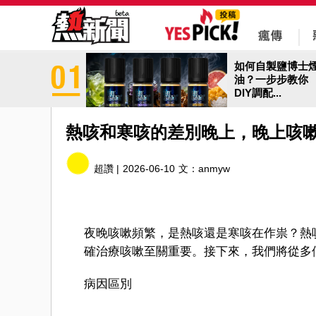
如何自製鹽博士
油？一步步教你
DIY調配...
熱咳和寒咳的差別晚上，晚上咳
超讚 |
2026-06-10
文：
anmyw
夜晚咳嗽頻繁，是熱咳還是寒咳在作祟？熱
確治療咳嗽至關重要。接下來，我們將從多
病因區別