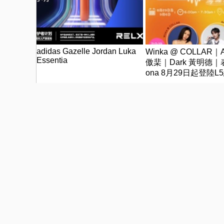
adidas Gazelle Jordan Luka
Winka @ COLLAR｜A
Essentia
傲棐｜Dark 黃明德｜
ona 8月29日起登陸L
中花園 | wwwtc mal
「Music Wave By The
出國花費難抓？全包式海島假
出遊只要帶這瓶，氣
期，一價搞定食宿玩樂，省錢
更省心！
PR（Club Med Taiwan）
PR（三得利健康網路商店）