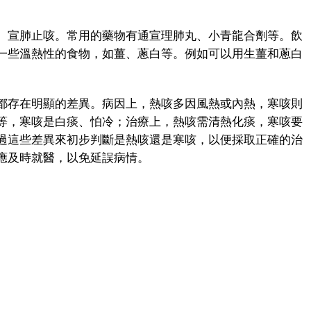
宣肺止咳。常用的藥物有通宣理肺丸、小青龍合劑等。飲
一些溫熱性的食物，如薑、蔥白等。例如可以用生薑和蔥白
存在明顯的差異。病因上，熱咳多因風熱或內熱，寒咳則
等，寒咳是白痰、怕冷；治療上，熱咳需清熱化痰，寒咳要
過這些差異來初步判斷是熱咳還是寒咳，以便採取正確的治
應及時就醫，以免延誤病情。