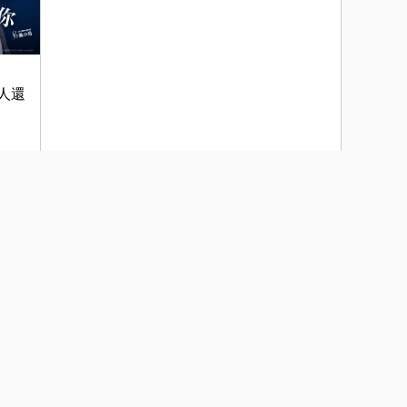
男人還
HPV