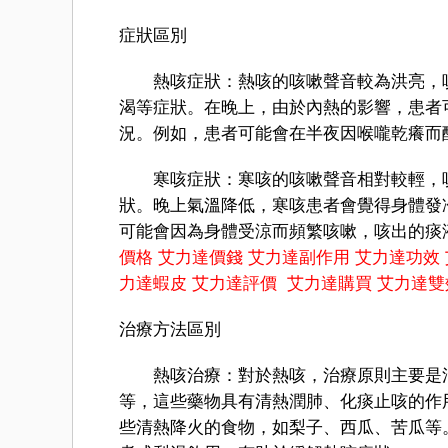
症狀區別
熱咳症狀：熱咳的咳嗽聲音較為洪亮，咳
渴等症狀。在晚上，由於內熱的影響，患者
況。例如，患者可能會在半夜因喉嚨乾癢而
寒咳症狀：寒咳的咳嗽聲音相對較輕，咳
狀。晚上氣溫降低，寒咳患者會覺得身體發
可能會因為身體受涼而頻繁咳嗽，咳出的痰
價格
艾力達價錢
艾力達副作用
艾力達功效
力達蝦皮
艾力達評價
艾力達購買
艾力達雙
治療方法區別
熱咳治療：對於熱咳，治療原則主要是清
等，這些藥物具有清熱潤肺、化痰止咳的作
些清熱降火的食物，如梨子、西瓜、苦瓜等