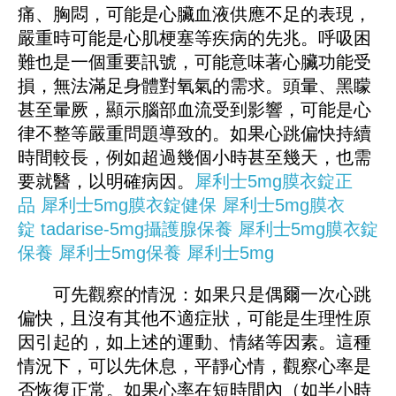
痛、胸悶，可能是心臟血液供應不足的表現，
嚴重時可能是心肌梗塞等疾病的先兆。呼吸困
難也是一個重要訊號，可能意味著心臟功能受
損，無法滿足身體對氧氣的需求。頭暈、黑矇
甚至暈厥，顯示腦部血流受到影響，可能是心
律不整等嚴重問題導致的。如果心跳偏快持續
時間較長，例如超過幾個小時甚至幾天，也需
要就醫，以明確病因。
犀利士5mg膜衣錠正
品
犀利士5mg膜衣錠健保
犀利士5mg膜衣
錠
tadarise-5mg攝護腺保養
犀利士5mg膜衣錠
保養
犀利士5mg保養
犀利士5mg
可先觀察的情況：如果只是偶爾一次心跳
偏快，且沒有其他不適症狀，可能是生理性原
因引起的，如上述的運動、情緒等因素。這種
情況下，可以先休息，平靜心情，觀察心率是
否恢復正常。如果心率在短時間內（如半小時