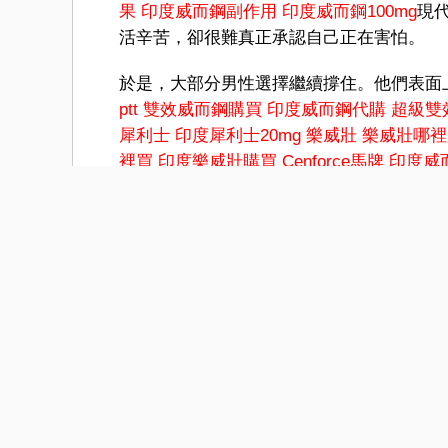
果
印度威而鋼副作用
印度威而鋼100mg
現
活辛苦，卻很難真正承認自己正在害怕。
於是，大部分男性選擇繼續撐住。他們表面
ptt
雙效威而鋼購買
印度威而鋼代購
超級雙
犀利士
印度犀利士20mg
樂威壯
樂威壯哪裡
裡買
印度樂威壯購買
Cenforce馬牌
印度威
用
印度威而鋼100mg
然正常生活，依然工作
開始逃避親密，開始故意延長工作時間，開
是親密，而變成一個會暴露脆
超級威而鋼
印
度威而鋼代購
超級雙效威而鋼
印度犀利士
20mg
樂威壯
樂威壯哪裡買
樂威壯購買
印
買
Cenforce馬牌
印度威而鋼
印度威而鋼哪
弱的地方。這其實是非常孤獨的一件事。很
獨自承受壓力，以至於連最親近的人，也未
更深層地說，這其實反映的是現代男性普遍
努力成為可靠的人、有效率的人、有能力的