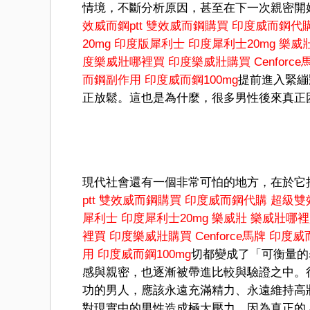
情境，不斷分析原因，甚至在下一次親密開
效威而鋼ptt
雙效威而鋼購買
印度威而鋼代
20mg
印度版犀利士
印度犀利士20mg
樂威
度樂威壯哪裡買
印度樂威壯購買
Cenforc
而鋼副作用
印度威而鋼100mg
提前進入緊繃
正放鬆。這也是為什麼，很多男性後來真正
現代社會還有一個非常可怕的地方，在於它
ptt
雙效威而鋼購買
印度威而鋼代購
超級雙
犀利士
印度犀利士20mg
樂威壯
樂威壯哪裡
裡買
印度樂威壯購買
Cenforce馬牌
印度威
用
印度威而鋼100mg
切都變成了「可衡量的
感與親密，也逐漸被帶進比較與驗證之中。
功的男人，應該永遠充滿精力、永遠維持高
對現實中的男性造成極大壓力。因為真正的