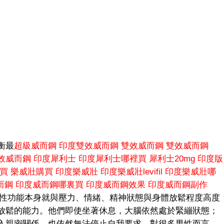
衡最
超級威而鋼
印度雙效威而鋼
雙效威而鋼
雙效威而鋼
效威而鋼
印度犀利士
印度犀利士哪裡買
犀利士20mg
印度版
買
樂威壯購買
印度樂威壯
印度樂威壯levifil
印度樂威壯哪
而鋼
印度威而鋼哪裏買
印度威而鋼效果
印度威而鋼副作
性功能本身就與壓力、情緒、精神狀態與身體放鬆程度高度
放鬆的能力。他們即使坐著休息，大腦依然處於緊繃狀態；
入親密關係，也依然無法停止自我要求。對很多男性而言，