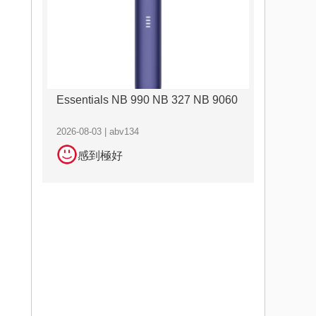
Essentials NB 990 NB 327 NB 9060
2026-08-03 | abv134
感到極好