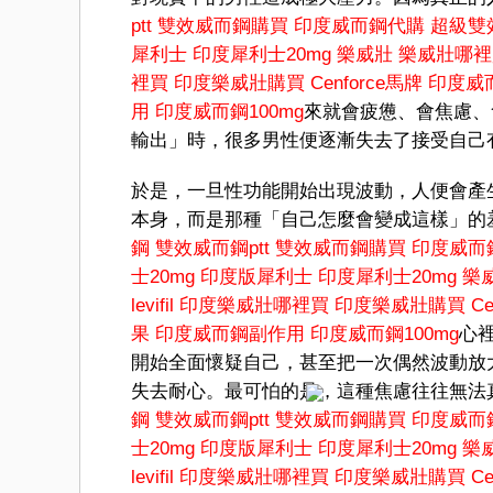
ptt
雙效威而鋼購買
印度威而鋼代購
超級雙
犀利士
印度犀利士20mg
樂威壯
樂威壯哪裡
裡買
印度樂威壯購買
Cenforce馬牌
印度威
用
印度威而鋼100mg
來就會疲憊、會焦慮、
輸出」時，很多男性便逐漸失去了接受自己
於是，一旦性功能開始出現波動，人便會產
本身，而是那種「自己怎麼會變成這樣」的
鋼
雙效威而鋼ptt
雙效威而鋼購買
印度威而
士20mg
印度版犀利士
印度犀利士20mg
樂
levifil
印度樂威壯哪裡買
印度樂威壯購買
C
果
印度威而鋼副作用
印度威而鋼100mg
心
開始全面懷疑自己，甚至把一次偶然波動放
失去耐心。最可怕的是，這種焦慮往往無法
鋼
雙效威而鋼ptt
雙效威而鋼購買
印度威而
士20mg
印度版犀利士
印度犀利士20mg
樂
levifil
印度樂威壯哪裡買
印度樂威壯購買
C