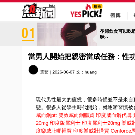
孕婦飲食可以吃
咪～
當男人開始把親密當成任務：性
震驚 |
2026-06-07
文：
huang
現代男性最大的疲憊，很多時候並不是來自
態。很多人從學生時代開始，就逐漸習慣被
威而鋼ptt
雙效威而鋼購買
印度威而鋼代購
20mg
印度版犀利士
印度犀利士20mg
樂威
度樂威壯哪裡買
印度樂威壯購買
Cenforc