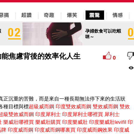
蝦
孕婦飲食可以吃蝦
咪～
功能焦慮背後的效率化人生
0
真正沉重的苦難，而是來自一種長期無法停下來的生活狀
各種目標與標
超級威而鋼
印度雙效威而鋼
雙效威而鋼
雙效
超級雙效威而鋼
印度犀利士
印度犀利士哪裡買
犀利士
壯
樂威壯哪裡買
樂威壯購買
印度樂威壯
印度樂威壯levifil
印
e馬牌
印度威而鋼
印度威而鋼哪裏買
印度威而鋼效果
印度威