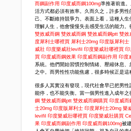
而鋼副作用
印度威而鋼100mg
準推著前進。
活方式都必須有效率。久而久之，許多男性
己、不斷維持競爭力。表面上看，這種人生
理解人生，他會慢慢失去感受生活的能力。
雙效威而鋼
雙效威而鋼
雙效威而鋼ptt
雙效
度犀利士哪裡買
犀利士20mg
印度版犀利士
威壯
印度樂威壯levifil
印度樂威壯哪裡買
印
買
印度威而鋼效果
印度威而鋼副作用
印度威
系統。他們開始習慣控制情緒、壓縮休息、
之中。而男性性功能焦慮，很多時候正是這
很多人其實沒有發現，現代社會早已把男性
能停，也不能失衡。當一個男性進入成年之
鋼
雙效威而鋼ptt
雙效威而鋼購買
印度威而
士20mg
印度版犀利士
印度犀利士20mg
樂
levifil
印度樂威壯哪裡買
印度樂威壯購買
C
果
印度威而鋼副作用
印度威而鋼100mg
被