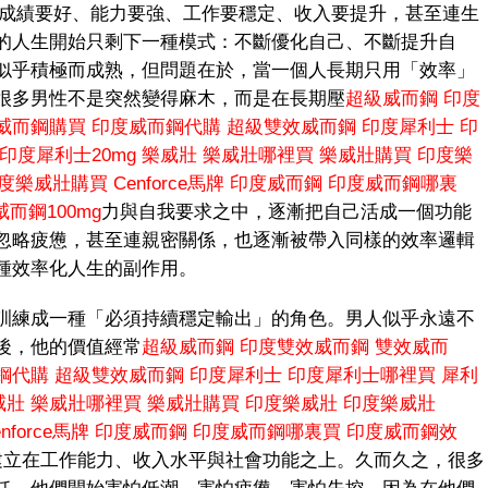
成績要好、能力要強、工作要穩定、收入要提升，甚至連生
的人生開始只剩下一種模式：不斷優化自己、不斷提升自
似乎積極而成熟，但問題在於，當一個人長期只用「效率」
很多男性不是突然變得麻木，而是在長期壓
超級威而鋼
印度
威而鋼購買
印度威而鋼代購
超級雙效威而鋼
印度犀利士
印
印度犀利士20mg
樂威壯
樂威壯哪裡買
樂威壯購買
印度樂
度樂威壯購買
Cenforce馬牌
印度威而鋼
印度威而鋼哪裏
而鋼100mg
力與自我要求之中，逐漸把自己活成一個功能
忽略疲憊，甚至連親密關係，也逐漸被帶入同樣的效率邏輯
種效率化人生的副作用。
訓練成一種「必須持續穩定輸出」的角色。男人似乎永遠不
後，他的價值經常
超級威而鋼
印度雙效威而鋼
雙效威而
鋼代購
超級雙效威而鋼
印度犀利士
印度犀利士哪裡買
犀利
威壯
樂威壯哪裡買
樂威壯購買
印度樂威壯
印度樂威壯
enforce馬牌
印度威而鋼
印度威而鋼哪裏買
印度威而鋼效
建立在工作能力、收入水平與社會功能之上。久而久之，很多