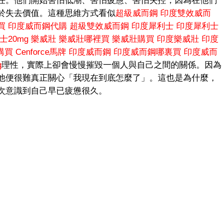
任。他們開始害怕低潮、害怕疲憊、害怕失控，因為在他們
於失去價值。這種思維方式看似
超級威而鋼
印度雙效威而
買
印度威而鋼代購
超級雙效威而鋼
印度犀利士
印度犀利士
士20mg
樂威壯
樂威壯哪裡買
樂威壯購買
印度樂威壯
印度
購買
Cenforce馬牌
印度威而鋼
印度威而鋼哪裏買
印度威而
g
理性，實際上卻會慢慢摧毀一個人與自己之間的關係。因為
他便很難真正關心「我現在到底怎麼了」。這也是為什麼，
次意識到自己早已疲憊很久。