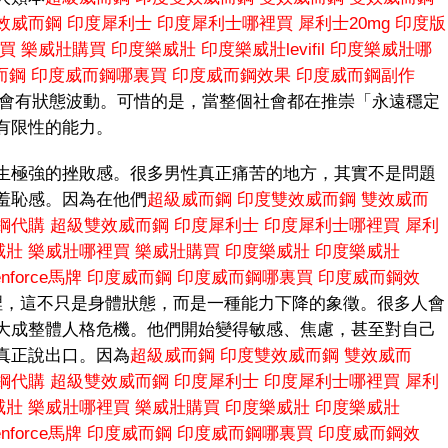
效威而鋼
印度犀利士
印度犀利士哪裡買
犀利士20mg
印度版
買
樂威壯購買
印度樂威壯
印度樂威壯levifil
印度樂威壯哪
而鋼
印度威而鋼哪裏買
印度威而鋼效果
印度威而鋼副作
會有狀態波動。可惜的是，當整個社會都在推崇「永遠穩定
有限性的能力。
生極強的挫敗感。很多男性真正痛苦的地方，其實不是問題
羞恥感。因為在他們
超級威而鋼
印度雙效威而鋼
雙效威而
鋼代購
超級雙效威而鋼
印度犀利士
印度犀利士哪裡買
犀利
威壯
樂威壯哪裡買
樂威壯購買
印度樂威壯
印度樂威壯
enforce馬牌
印度威而鋼
印度威而鋼哪裏買
印度威而鋼效
裡，這不只是身體狀態，而是一種能力下降的象徵。很多人會
大成整體人格危機。他們開始變得敏感、焦慮，甚至對自己
真正說出口。因為
超級威而鋼
印度雙效威而鋼
雙效威而
鋼代購
超級雙效威而鋼
印度犀利士
印度犀利士哪裡買
犀利
威壯
樂威壯哪裡買
樂威壯購買
印度樂威壯
印度樂威壯
enforce馬牌
印度威而鋼
印度威而鋼哪裏買
印度威而鋼效