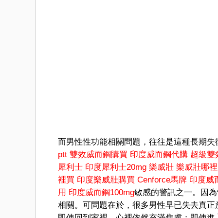
而男性性功能相關問題，往往是這種長期失
ptt
雙效威而鋼購買
印度威而鋼代購
超級雙
犀利士
印度犀利士20mg
樂威壯
樂威壯哪裡
裡買
印度樂威壯購買
Cenforce馬牌
印度威
用
印度威而鋼100mg
敏感的警訊之一。因為
相關。可問題在於，很多男性早已失去真正
即使回到家裡，心裡依然充滿焦慮；即使進