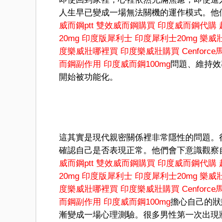
人生早已變成一場無法關機的運作模式。他
威而鋼ptt
雙效威而鋼購買
印度威而鋼代購
20mg
印度版犀利士
印度犀利士20mg
樂威
度樂威壯哪裡買
印度樂威壯購買
Cenforc
而鋼副作用
印度威而鋼100mg
問題、維持效
開始被功能化。
這其實是現代親密關係裡非常隱性的問題。
確認自己是否表現正常。他們會下意識觀察
威而鋼ptt
雙效威而鋼購買
印度威而鋼代購
20mg
印度版犀利士
印度犀利士20mg
樂威
度樂威壯哪裡買
印度樂威壯購買
Cenforc
而鋼副作用
印度威而鋼100mg
擔心自己的狀
漸變成一場心理測驗。很多男性第一次出現