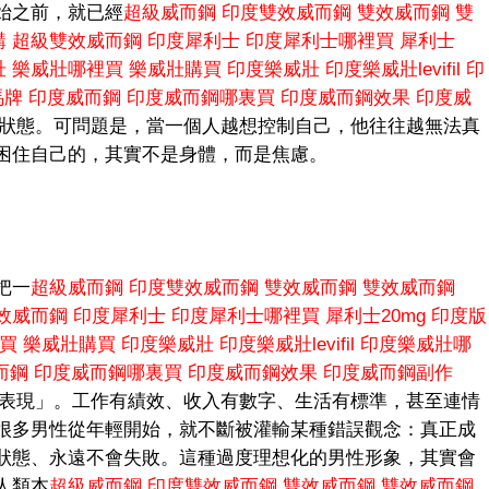
始之前，就已經
超級威而鋼
印度雙效威而鋼
雙效威而鋼
雙
購
超級雙效威而鋼
印度犀利士
印度犀利士哪裡買
犀利士
壯
樂威壯哪裡買
樂威壯購買
印度樂威壯
印度樂威壯levifil
印
e馬牌
印度威而鋼
印度威而鋼哪裏買
印度威而鋼效果
印度威
狀態。可問題是，當一個人越想控制自己，他往往越無法真
困住自己的，其實不是身體，而是焦慮。
把一
超級威而鋼
印度雙效威而鋼
雙效威而鋼
雙效威而鋼
效威而鋼
印度犀利士
印度犀利士哪裡買
犀利士20mg
印度版
買
樂威壯購買
印度樂威壯
印度樂威壯levifil
印度樂威壯哪
而鋼
印度威而鋼哪裏買
印度威而鋼效果
印度威而鋼副作
表現」。工作有績效、收入有數字、生活有標準，甚至連情
很多男性從年輕開始，就不斷被灌輸某種錯誤觀念：真正成
狀態、永遠不會失敗。這種過度理想化的男性形象，其實會
人類本
超級威而鋼
印度雙效威而鋼
雙效威而鋼
雙效威而鋼