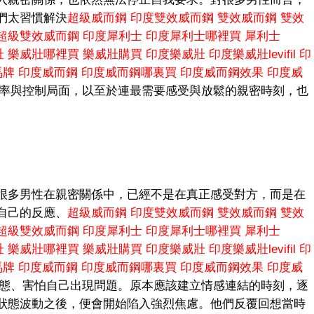
們太習慣解決
超級威而鋼
印度雙效威而鋼
雙效威而鋼
雙效
超級雙效威而鋼
印度犀利士
印度犀利士哪裡買
犀利士
壯
樂威壯哪裡買
樂威壯購買
印度樂威壯
印度樂威壯levifil
印
e馬牌
印度威而鋼
印度威而鋼哪裏買
印度威而鋼效果
印度威
率與控制局面，以至於連最需要感受與放鬆的親密時刻，也
很多男性在親密關係中，已經不是在真正感受對方，而是在
自己的反應、
超級威而鋼
印度雙效威而鋼
雙效威而鋼
雙效
超級雙效威而鋼
印度犀利士
印度犀利士哪裡買
犀利士
壯
樂威壯哪裡買
樂威壯購買
印度樂威壯
印度樂威壯levifil
印
e馬牌
印度威而鋼
印度威而鋼哪裏買
印度威而鋼效果
印度威
態、害怕自己出現問題。原本應該建立情感連結的時刻，逐
狀態波動之後，便會開始陷入強烈焦慮。他們反覆回想當時