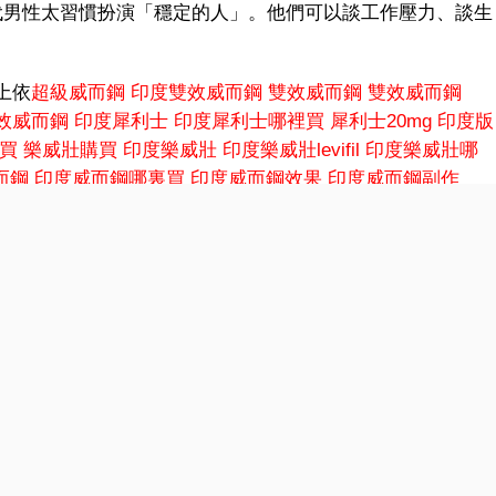
代男性太習慣扮演「穩定的人」。他們可以談工作壓力、談生
上依
超級威而鋼
印度雙效威而鋼
雙效威而鋼
雙效威而鋼
效威而鋼
印度犀利士
印度犀利士哪裡買
犀利士20mg
印度版
買
樂威壯購買
印度樂威壯
印度樂威壯levifil
印度樂威壯哪
而鋼
印度威而鋼哪裏買
印度威而鋼效果
印度威而鋼副作
、社交、維持日常節奏，但內心卻逐漸被焦慮侵蝕。很多人
始用忙碌麻痺自己。因為對他們而言，親密關係已經不再只
度雙效威而鋼
雙效威而鋼
雙效威而鋼ptt
雙效威而鋼購買
印
印度犀利士哪裡買
犀利士20mg
印度版犀利士
印度犀利士
度樂威壯
印度樂威壯levifil
印度樂威壯哪裡買
印度樂威壯購
裏買
印度威而鋼效果
印度威而鋼副作用
印度威而鋼100mg
多男性明明身邊有人，卻從來沒有真正被理解。他們太習慣
必知道他們正在經歷什麼。
存在的精神疲勞。很多人活得太像一個「功能角色」。他們
人，卻慢慢失去了作
超級威而鋼
印度雙效威而鋼
雙效威而