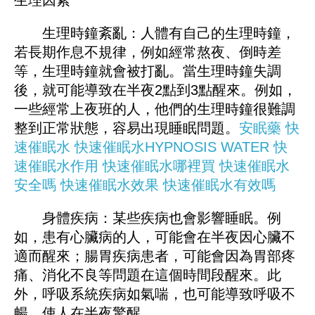
也可能是生活習慣、心理壓力等因素在作祟。
究竟是什麼原因導致每天凌晨準時醒來呢？下
面為你詳細剖析。
生理因素
生理時鐘紊亂：人體有自己的生理時鐘，
若長期作息不規律，例如經常熬夜、倒時差
等，生理時鐘就會被打亂。當生理時鐘失調
後，就可能導致在半夜2點到3點醒來。例如，
一些經常上夜班的人，他們的生理時鐘很難調
整到正常狀態，容易出現睡眠問題。
安眠藥
快
速催眠水
快速催眠水HYPNOSIS WATER
快
速催眠水作用
快速催眠水哪裡買
快速催眠水
安全嗎
快速催眠水效果
快速催眠水有效嗎
身體疾病：某些疾病也會影響睡眠。例