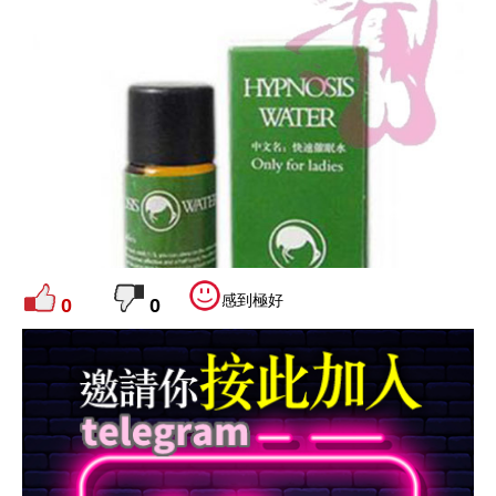
奇趣 |
2026-06-07
文：
anmyw
感到極好
0
0