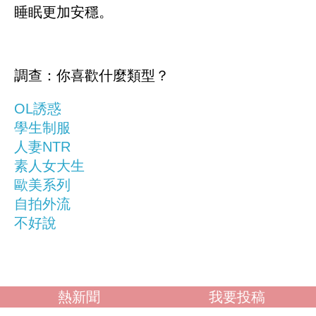
因素如噪音、光線和溫度不適也會幹擾睡眠；
飲食因素方面，睡前的不當飲食也可能導致睡
眠問題。要改善這種情況，我們可以從調整作
息、治療疾病、緩解壓力、改善睡眠環境和注
意飲食等方面入手，找到適合自己的方法，讓
睡眠更加安穩。
調查：你喜歡什麼類型？
OL誘惑
學生制服
人妻NTR
素人女大生
歐美系列
自拍外流
熱新聞
我要投稿
不好說