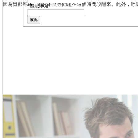
因為胃部疼痛、消化不良等問題在這個時間段醒來。此外，呼
*
電郵地址