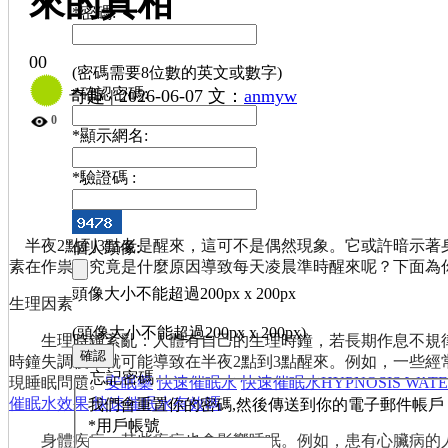
來的真相
*
密碼:
0
0
(密碼需要8位數的英文或數字)
*
確認密碼:
奇趣 |
2026-06-07
文：
anmyw
0
*
顯示網名:
*
驗證碼 :
半夜2點到3點老是醒來，這可不是偶然現象。它或許暗示著
個人頭像:
素在作祟。究竟是什麼原因導致每天凌晨準時醒來呢？下面為
頭像大小不能超過200px x 200px
生理因素
(頭像大小不能超過200px x 200px)
生理時鐘紊亂：人體有自己的生理時鐘，若長期作息不規律
時鐘失調後，就可能導致在半夜2點到3點醒來。例如，一些
忘記密碼
現睡眠問題。
安眠藥
快速催眠水
快速催眠水HYPNOSIS WATE
催眠水效果
快速催眠水有效嗎
我們會重置你的密碼,然後傳送到你的電子郵件帳戶
*
用戶帳號
身體疾病：某些疾病也會影響睡眠。例如，患有心臟病的人