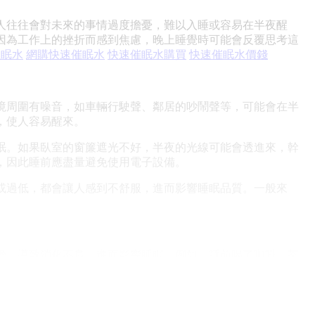
往往會對未來的事情過度擔憂，難以入睡或容易在半夜醒
因為工作上的挫折而感到焦慮，晚上睡覺時可能會反覆思考這
催眠水
網購快速催眠水
快速催眠水購買
快速催眠水價錢
周圍有噪音，如車輛行駛聲、鄰居的吵鬧聲等，可能會在半
，使人容易醒來。
。如果臥室的窗簾遮光不好，半夜的光線可能會透進來，幹
，因此睡前應盡量避免使用電子設備。
過低，都會讓人感到不舒服，進而影響睡眠品質。一般來
，導致消化不良，進而影響睡眠。例如，睡前喝了咖啡、茶
來。
素方面，生理時鐘紊亂、身體疾病和荷爾蒙變化都可能影響睡
素如噪音、光線和溫度不適也會幹擾睡眠；飲食因素方面，睡