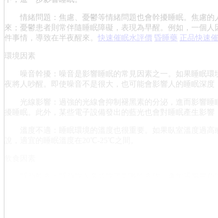
情緒問題：焦慮、憂鬱等情緒問題也會幹擾睡眠。焦慮的人
來；憂鬱患者則常伴隨睡眠障礙，表現為早醒。例如，一個人
件事情，導致在半夜醒來。
快速催眠水評價
昏睡藥
正品快速
環境因素
噪音幹擾：噪音是影響睡眠的常見因素之一。如果睡眠環境
夜將人吵醒。即使噪音不是很大，也可能會影響人的睡眠深度
光線影響：過強的光線會抑制褪黑素的分泌，進而影響睡眠
擾睡眠。此外，某些電子設備發出的藍光也會對睡眠產生影響
溫度不適：睡眠環境的溫度也很重要。如果臥室溫度過高或
說，適宜的睡眠溫度在20℃-25℃之間。
飲食因素
睡前飲食：睡前吃太多或吃了刺激性食物，會加重腸胃負擔
等含有咖啡因的飲品，會讓人興奮，難以入睡或容易在半夜醒
半夜2點到3點老是醒來可能是由多種原因引起的。生理因
眠；心理因素中，壓力過大和情緒問題是常見的誘因；環境因