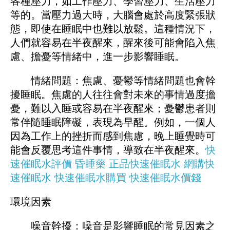
各種壓力，如工作壓力、學習壓力、生活壓力
等的。當壓力過大時，大腦會處於高度緊張狀
態，即使在睡眠中也難以放鬆。這種情況下，
人們就容易在半夜醒來，醒來後可能會陷入焦
慮、擔憂等情緒中，進一步影響睡眠。
情緒問題：焦慮、憂鬱等情緒問題也會幹
擾睡眠。焦慮的人往往會對未來的事情過度擔
憂，難以入睡或容易在半夜醒來；憂鬱患者則
常伴隨睡眠障礙，表現為早醒。例如，一個人
因為工作上的挫折而感到焦慮，晚上睡覺時可
能會反覆思考這件事情，導致在半夜醒來。
快
速催眠水評價
昏睡藥
正品快速催眠水
網購快
速催眠水
快速催眠水購買
快速催眠水價錢
環境因素
噪音幹擾：噪音是影響睡眠的常見因素之