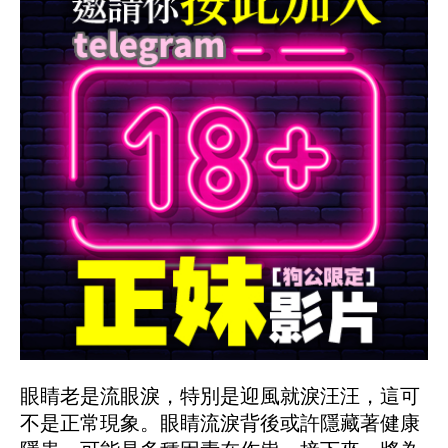
眼睛老是流眼淚，特別是迎風就淚汪汪，這可
不是正常現象。眼睛流淚背後或許隱藏著健康