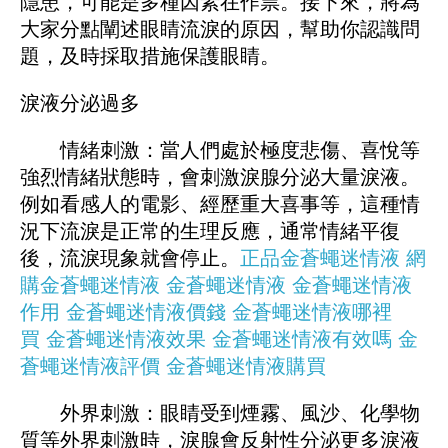
隱患，可能是多種因素在作祟。接下來，將為
大家分點闡述眼睛流淚的原因，幫助你認識問
題，及時採取措施保護眼睛。
淚液分泌過多
情緒刺激：當人們處於極度悲傷、喜悅等
強烈情緒狀態時，會刺激淚腺分泌大量淚液。
例如看感人的電影、經歷重大喜事等，這種情
況下流淚是正常的生理反應，通常情緒平復
後，流淚現象就會停止。
正品金蒼蠅迷情液
網
購金蒼蠅迷情液
金蒼蠅迷情液
金蒼蠅迷情液
作用
金蒼蠅迷情液價錢
金蒼蠅迷情液哪裡
買
金蒼蠅迷情液效果
金蒼蠅迷情液有效嗎
金
蒼蠅迷情液評價
金蒼蠅迷情液購買
外界刺激：眼睛受到煙霧、風沙、化學物
質等外界刺激時，淚腺會反射性分泌更多淚液