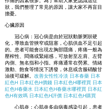
作痛的因素很多。為了幫助大家更認識這症
狀，我們整理了常見的原因，讓大家不再盲目
擔憂。
心臟原因
冠心病：冠心病是由於冠狀動脈粥狀硬
化，導致血管狹窄或阻塞，心肌供血不足引起
的。患者可能會出現左胸部隱痛，疼痛一般為
壓榨性、悶痛或緊縮感，可放射至左肩、左臂
內側、無名指和小指。疼痛通常在勞累、情緒
激動、飽食等情況下誘發，休息或含服硝酸甘
油後可緩解。
改善女性性冷淡
日本春藥
日本
紅色H
日本紅色H價錢
日本紅色H哪裡買
日本
紅色H春藥水
日本紅色H春藥水哪裡買
日本紅
色H有效嗎
日本紅色H評價
日本紅色H購買
心肌炎：心肌炎多由病毒感染引起，患者