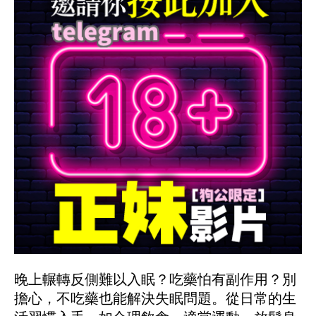
晚上輾轉反側難以入眠？吃藥怕有副作用？別
擔心，不吃藥也能解決失眠問題。從日常的生