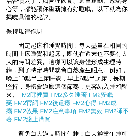
活習慣入手，如合理飲食、適當運動、放鬆身
心等，都能讓你重新擁有好睡眠。以下就為你
揭曉具體的秘訣。
保持規律作息
固定起床和睡覺時間：每天盡量在相同的
時間上床睡覺和起床，即使在週末也不要有太
大的時間差異。這樣可以讓身體形成生理時
鐘，到了特定時間就會自然產生睏意。例如，
晚上10點半上床睡覺，早上6點半起床，長期
堅持，身體會適應這個節奏，更容易入睡和醒
來。
FM2哪裡買
FM2多久睡著
FM2安眠
藥
FM2官網
FM2後遺癥
FM2心得
FM2成
癮
FM2效果
FM2注意事項
FM2無效
FM2睡不
著
FM2綫上購買
避免白天過長時間午睡：白天適當午睡可