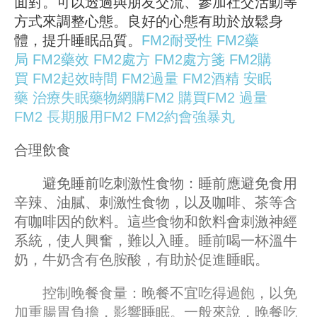
面對。可以透過與朋友交流、參加社交活動等
方式來調整心態。良好的心態有助於放鬆身
體，提升睡眠品質。
FM2耐受性
FM2藥
局
FM2藥效
FM2處方
FM2處方箋
FM2購
買
FM2起效時間
FM2過量
FM2酒精
安眠
藥
治療失眠藥物
網購FM2
購買FM2
過量
FM2
長期服用FM2
FM2約會強暴丸
合理飲食
避免睡前吃刺激性食物：睡前應避免食用
辛辣、油膩、刺激性食物，以及咖啡、茶等含
有咖啡因的飲料。這些食物和飲料會刺激神經
系統，使人興奮，難以入睡。睡前喝一杯溫牛
奶，牛奶含有色胺酸，有助於促進睡眠。
控制晚餐食量：晚餐不宜吃得過飽，以免
加重腸胃負擔，影響睡眠。一般來說，晚餐吃