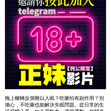
晚上輾轉反側難以入眠？吃藥怕有副作用？別
擔心，不吃藥也能解決失眠問題。從日常的生