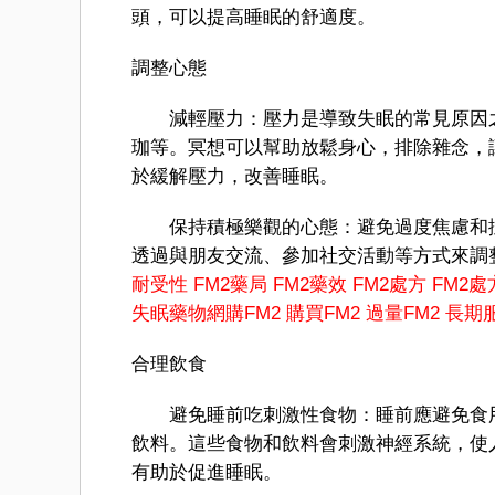
頭，可以提高睡眠的舒適度。
調整心態
減輕壓力：壓力是導致失眠的常見原因之
珈等。冥想可以幫助放鬆身心，排除雜念，讓
於緩解壓力，改善睡眠。
保持積極樂觀的心態：避免過度焦慮和擔
透過與朋友交流、參加社交活動等方式來調
耐受性
FM2藥局
FM2藥效
FM2處方
FM2處
失眠藥物
網購FM2
購買FM2
過量FM2
長期服
合理飲食
避免睡前吃刺激性食物：睡前應避免食用
飲料。這些食物和飲料會刺激神經系統，使
有助於促進睡眠。