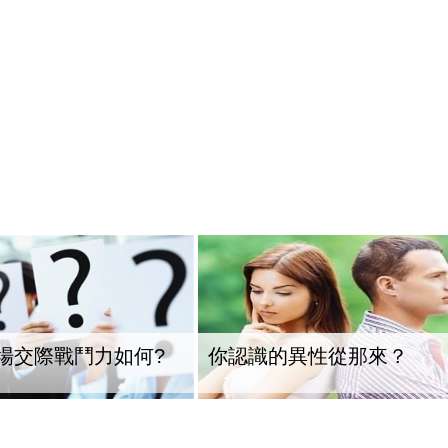
場交際戰鬥力如何?
你認識的異性從那來？