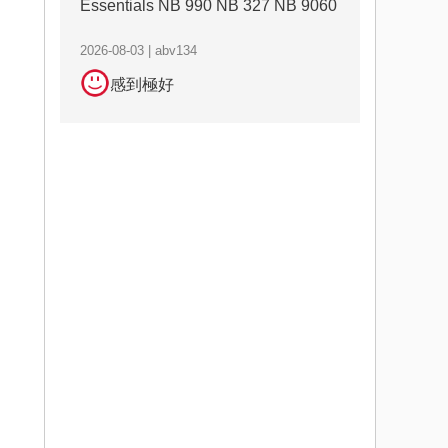
Essentials NB 990 NB 327 NB 9060
2026-08-03 | abv134
感到極好