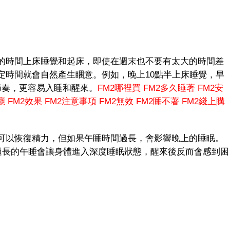
時間上床睡覺和起床，即使在週末也不要有太大的時間差
定時間就會自然產生睏意。例如，晚上10點半上床睡覺，早
節奏，更容易入睡和醒來。
FM2哪裡買
FM2多久睡著
FM2安
癮
FM2效果
FM2注意事項
FM2無效
FM2睡不著
FM2綫上購
以恢復精力，但如果午睡時間過長，會影響晚上的睡眠。
。過長的午睡會讓身體進入深度睡眠狀態，醒來後反而會感到困