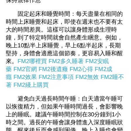
保持規律作息
固定起床和睡覺時間：每天盡量在相同的
時間上床睡覺和起床，即使在週末也不要有太
大的時間差異。這樣可以讓身體形成生理時
鐘，到了特定時間就會自然產生睏意。例如，
晚上10點半上床睡覺，早上6點半起床，長期
堅持，身體會適應這個節奏，更容易入睡和醒
來。
FM2哪裡買
FM2多久睡著
FM2安眠
藥
FM2官網
FM2後遺癥
FM2心得
FM2成
癮
FM2效果
FM2注意事項
FM2無效
FM2睡不
著
FM2綫上購買
避免白天過長時間午睡：白天適當午睡可
以恢復精力，但如果午睡時間過長，會影響晚
上的睡眠。建議午睡時間控制在30分鐘到1小
時之間。過長的午睡會讓身體進入深度睡眠狀
態，醒來後反而會感到困倦，晚上入睡也會變