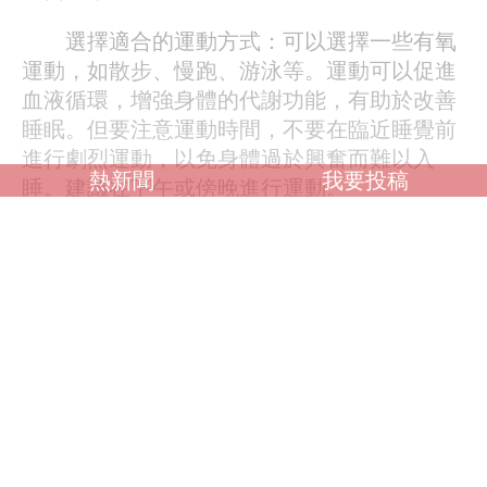
選擇適合的運動方式：可以選擇一些有氧
運動，如散步、慢跑、游泳等。運動可以促進
血液循環，增強身體的代謝功能，有助於改善
睡眠。但要注意運動時間，不要在臨近睡覺前
進行劇烈運動，以免身體過於興奮而難以入
熱新聞
我要投稿
睡。建議在下午或傍晚進行運動。
堅持運動：運動需要長期堅持才能達到改
善睡眠的效果。每週至少進行3-5次運動，每
次運動30分鐘以上。長期堅持運動可以提高身
體的免疫力，改善睡眠品質。
治療失眠不吃藥也有很多有效的方法。保
持規律作息能讓身體形成生理時鐘，營造舒適
的睡眠環境可提高睡眠的舒適度，調整心態能
減輕壓力、放鬆身心，合理飲食避免睡前刺