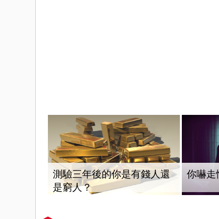
測驗三年後的你是有錢人還
你嚇走
是窮人？