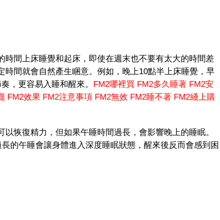
時間上床睡覺和起床，即使在週末也不要有太大的時間差
定時間就會自然產生睏意。例如，晚上10點半上床睡覺，早
節奏，更容易入睡和醒來。
FM2哪裡買
FM2多久睡著
FM2安
癮
FM2效果
FM2注意事項
FM2無效
FM2睡不著
FM2綫上購
以恢復精力，但如果午睡時間過長，會影響晚上的睡眠。
。過長的午睡會讓身體進入深度睡眠狀態，醒來後反而會感到困