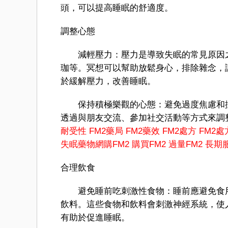
頭，可以提高睡眠的舒適度。
調整心態
減輕壓力：壓力是導致失眠的常見原因之
珈等。冥想可以幫助放鬆身心，排除雜念，讓
於緩解壓力，改善睡眠。
保持積極樂觀的心態：避免過度焦慮和擔
透過與朋友交流、參加社交活動等方式來調
耐受性
FM2藥局
FM2藥效
FM2處方
FM2處
失眠藥物
網購FM2
購買FM2
過量FM2
長期服
合理飲食
避免睡前吃刺激性食物：睡前應避免食用
飲料。這些食物和飲料會刺激神經系統，使
有助於促進睡眠。