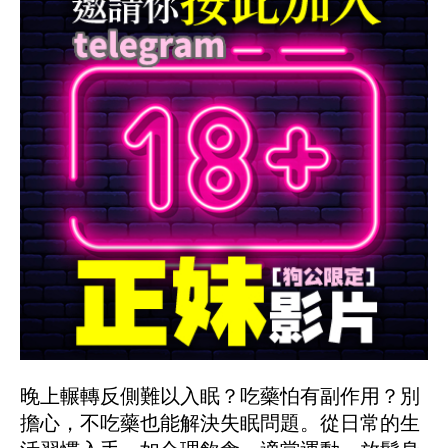
晚上輾轉反側難以入眠？吃藥怕有副作用？別
擔心，不吃藥也能解決失眠問題。從日常的生