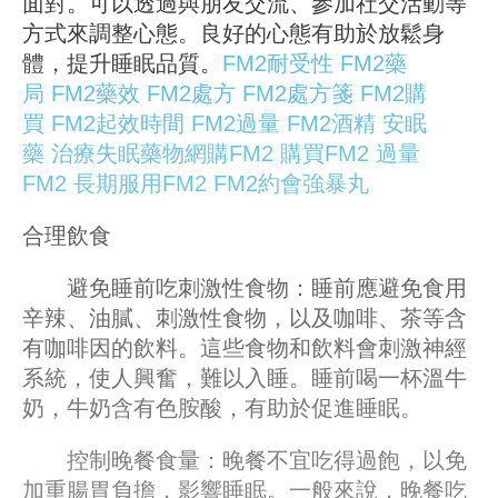
面對。可以透過與朋友交流、參加社交活動等
方式來調整心態。良好的心態有助於放鬆身
體，提升睡眠品質。
FM2耐受性
FM2藥
局
FM2藥效
FM2處方
FM2處方箋
FM2購
買
FM2起效時間
FM2過量
FM2酒精
安眠
藥
治療失眠藥物
網購FM2
購買FM2
過量
FM2
長期服用FM2
FM2約會強暴丸
合理飲食
避免睡前吃刺激性食物：睡前應避免食用
辛辣、油膩、刺激性食物，以及咖啡、茶等含
有咖啡因的飲料。這些食物和飲料會刺激神經
系統，使人興奮，難以入睡。睡前喝一杯溫牛
奶，牛奶含有色胺酸，有助於促進睡眠。
控制晚餐食量：晚餐不宜吃得過飽，以免
加重腸胃負擔，影響睡眠。一般來說，晚餐吃