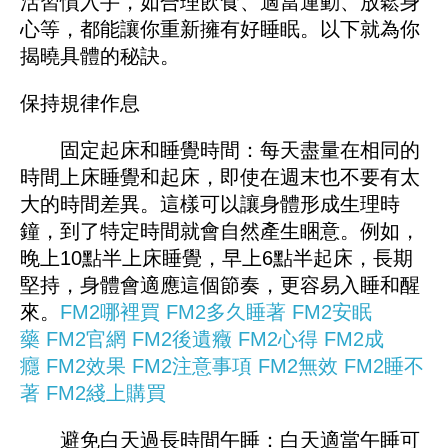
活習慣入手，如合理飲食、適當運動、放鬆身
心等，都能讓你重新擁有好睡眠。以下就為你
揭曉具體的秘訣。
保持規律作息
固定起床和睡覺時間：每天盡量在相同的
時間上床睡覺和起床，即使在週末也不要有太
大的時間差異。這樣可以讓身體形成生理時
鐘，到了特定時間就會自然產生睏意。例如，
晚上10點半上床睡覺，早上6點半起床，長期
堅持，身體會適應這個節奏，更容易入睡和醒
來。
FM2哪裡買
FM2多久睡著
FM2安眠
藥
FM2官網
FM2後遺癥
FM2心得
FM2成
癮
FM2效果
FM2注意事項
FM2無效
FM2睡不
著
FM2綫上購買
避免白天過長時間午睡：白天適當午睡可