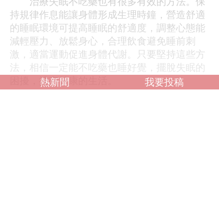
治療失眠不吃藥也有很多有效的方法。保
持規律作息能讓身體形成生理時鐘，營造舒適
的睡眠環境可提高睡眠的舒適度，調整心態能
減輕壓力、放鬆身心，合理飲食避免睡前刺
激，適當運動促進身體代謝。只要堅持這些方
法，相信一定能不吃藥也睡好覺，擺脫失眠的
困擾，擁有健康的生活。
熱新聞
我要投稿
調查：你喜歡什麼類型？
OL誘惑
學生制服
人妻NTR
素人女大生
歐美系列
自拍外流
不好說