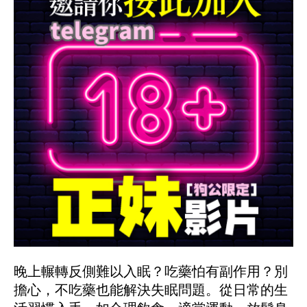
晚上輾轉反側難以入眠？吃藥怕有副作用？別
擔心，不吃藥也能解決失眠問題。從日常的生