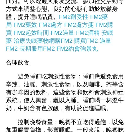
面對。可以透過與朋友交流、參加社交活動等
方式來調整心態。良好的心態有助於放鬆身
體，提升睡眠品質。
FM2耐受性
FM2藥
局
FM2藥效
FM2處方
FM2處方箋
FM2購
買
FM2起效時間
FM2過量
FM2酒精
安眠
藥
治療失眠藥物
網購FM2
購買FM2
過量
FM2
長期服用FM2
FM2約會強暴丸
合理飲食
避免睡前吃刺激性食物：睡前應避免食用
辛辣、油膩、刺激性食物，以及咖啡、茶等含
有咖啡因的飲料。這些食物和飲料會刺激神經
系統，使人興奮，難以入睡。睡前喝一杯溫牛
奶，牛奶含有色胺酸，有助於促進睡眠。
控制晚餐食量：晚餐不宜吃得過飽，以免
加重腸胃負擔，影響睡眠。一般來說，晚餐吃