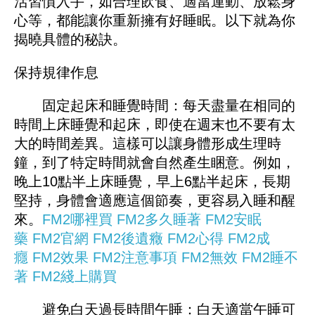
活習慣入手，如合理飲食、適當運動、放鬆身
心等，都能讓你重新擁有好睡眠。以下就為你
揭曉具體的秘訣。
保持規律作息
固定起床和睡覺時間：每天盡量在相同的
時間上床睡覺和起床，即使在週末也不要有太
大的時間差異。這樣可以讓身體形成生理時
鐘，到了特定時間就會自然產生睏意。例如，
晚上10點半上床睡覺，早上6點半起床，長期
堅持，身體會適應這個節奏，更容易入睡和醒
來。
FM2哪裡買
FM2多久睡著
FM2安眠
藥
FM2官網
FM2後遺癥
FM2心得
FM2成
癮
FM2效果
FM2注意事項
FM2無效
FM2睡不
著
FM2綫上購買
避免白天過長時間午睡：白天適當午睡可