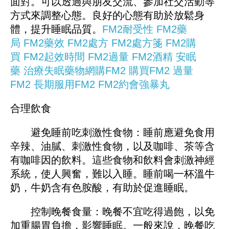
面對。可以透過與朋友交流、參加社交活動等
方式來調整心態。良好的心態有助於放鬆身
體，提升睡眠品質。
FM2耐受性
FM2藥
局
FM2藥效
FM2處方
FM2處方箋
FM2購
買
FM2起效時間
FM2過量
FM2酒精
安眠
藥
治療失眠藥物
網購FM2
購買FM2
過量
FM2
長期服用FM2
FM2約會強暴丸
合理飲食
避免睡前吃刺激性食物：睡前應避免食用
辛辣、油膩、刺激性食物，以及咖啡、茶等含
有咖啡因的飲料。這些食物和飲料會刺激神經
系統，使人興奮，難以入睡。睡前喝一杯溫牛
奶，牛奶含有色胺酸，有助於促進睡眠。
控制晚餐食量：晚餐不宜吃得過飽，以免
加重腸胃負擔，影響睡眠。一般來說，晚餐吃