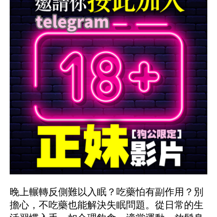
晚上輾轉反側難以入眠？吃藥怕有副作用？別
擔心，不吃藥也能解決失眠問題。從日常的生