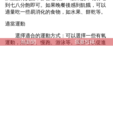
到七八分飽即可。如果晚餐後感到飢餓，可以
適量吃一些易消化的食物，如水果、餅乾等。
適當運動
選擇適合的運動方式：可以選擇一些有氧
熱新聞
我要投稿
運動，如散步、慢跑、游泳等。運動可以促進
血液循環，增強身體的代謝功能，有助於改善
睡眠。但要注意運動時間，不要在臨近睡覺前
進行劇烈運動，以免身體過於興奮而難以入
睡。建議在下午或傍晚進行運動。
堅持運動：運動需要長期堅持才能達到改
善睡眠的效果。每週至少進行3-5次運動，每
次運動30分鐘以上。長期堅持運動可以提高身
體的免疫力，改善睡眠品質。