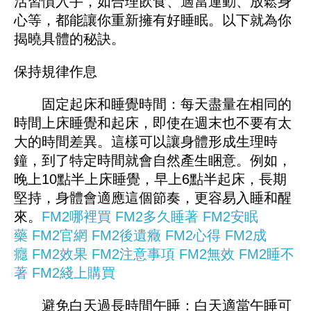
活習慣入手，如合理飲食、適當運動、放鬆身
心等，都能讓你重新擁有好睡眠。以下就為你
揭曉具體的秘訣。
保持規律作息
固定起床和睡覺時間：每天盡量在相同的
時間上床睡覺和起床，即使在週末也不要有太
大的時間差異。這樣可以讓身體形成生理時
鐘，到了特定時間就會自然產生睏意。例如，
晚上10點半上床睡覺，早上6點半起床，長期
堅持，身體會適應這個節奏，更容易入睡和醒
來。
FM2哪裡買
FM2多久睡著
FM2安眠
藥
FM2官網
FM2後遺癥
FM2心得
FM2成
癮
FM2效果
FM2注意事項
FM2無效
FM2睡不
著
FM2綫上購買
避免白天過長時間午睡：白天適當午睡可