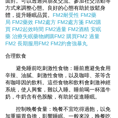
面對。可以透過與朋友交流、參加社交活動等
方式來調整心態。良好的心態有助於放鬆身
體，提升睡眠品質。
FM2耐受性
FM2藥
局
FM2藥效
FM2處方
FM2處方箋
FM2購
買
FM2起效時間
FM2過量
FM2酒精
安眠
藥
治療失眠藥物
網購FM2
購買FM2
過量
FM2
長期服用FM2
FM2約會強暴丸
合理飲食
避免睡前吃刺激性食物：睡前應避免食用
辛辣、油膩、刺激性食物，以及咖啡、茶等含
有咖啡因的飲料。這些食物和飲料會刺激神經
系統，使人興奮，難以入睡。睡前喝一杯溫牛
奶，牛奶含有色胺酸，有助於促進睡眠。
控制晚餐食量：晚餐不宜吃得過飽，以免
加重腸胃負擔，影響睡眠。一般來說，晚餐吃