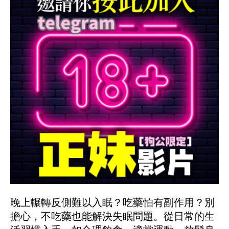
晚上輾轉反側難以入眠？吃藥怕有副作用？別
擔心，不吃藥也能解決失眠問題。從日常的生