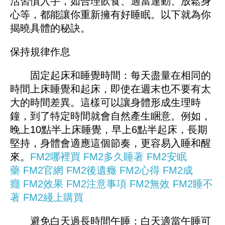
活習慣入手，如合理飲食、適當運動、放鬆身
心等，都能讓你重新擁有好睡眠。以下就為你
揭曉具體的秘訣。
保持規律作息
固定起床和睡覺時間：每天盡量在相同的
時間上床睡覺和起床，即使在週末也不要有太
大的時間差異。這樣可以讓身體形成生理時
鐘，到了特定時間就會自然產生睏意。例如，
晚上10點半上床睡覺，早上6點半起床，長期
堅持，身體會適應這個節奏，更容易入睡和醒
來。
FM2哪裡買
FM2多久睡著
FM2安眠
藥
FM2官網
FM2後遺癥
FM2心得
FM2成
癮
FM2效果
FM2注意事項
FM2無效
FM2睡不
著
FM2綫上購買
避免白天過長時間午睡：白天適當午睡可