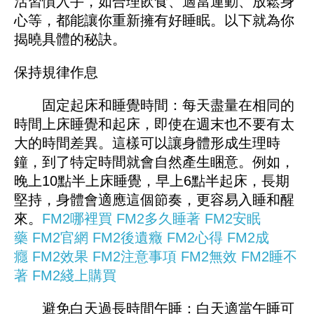
活習慣入手，如合理飲食、適當運動、放鬆身
心等，都能讓你重新擁有好睡眠。以下就為你
揭曉具體的秘訣。
保持規律作息
固定起床和睡覺時間：每天盡量在相同的
時間上床睡覺和起床，即使在週末也不要有太
大的時間差異。這樣可以讓身體形成生理時
鐘，到了特定時間就會自然產生睏意。例如，
晚上10點半上床睡覺，早上6點半起床，長期
堅持，身體會適應這個節奏，更容易入睡和醒
來。
FM2哪裡買
FM2多久睡著
FM2安眠
藥
FM2官網
FM2後遺癥
FM2心得
FM2成
癮
FM2效果
FM2注意事項
FM2無效
FM2睡不
著
FM2綫上購買
避免白天過長時間午睡：白天適當午睡可