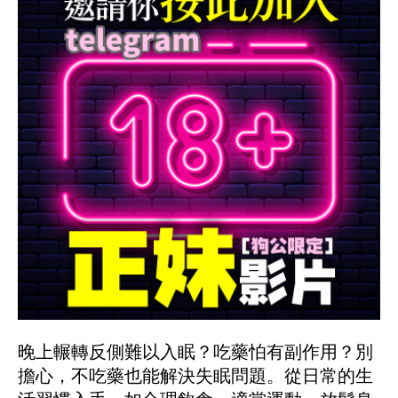
晚上輾轉反側難以入眠？吃藥怕有副作用？別
擔心，不吃藥也能解決失眠問題。從日常的生