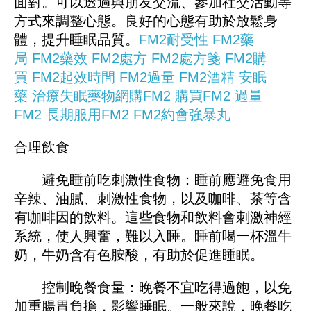
面對。可以透過與朋友交流、參加社交活動等
方式來調整心態。良好的心態有助於放鬆身
體，提升睡眠品質。
FM2耐受性
FM2藥
局
FM2藥效
FM2處方
FM2處方箋
FM2購
買
FM2起效時間
FM2過量
FM2酒精
安眠
藥
治療失眠藥物
網購FM2
購買FM2
過量
FM2
長期服用FM2
FM2約會強暴丸
合理飲食
避免睡前吃刺激性食物：睡前應避免食用
辛辣、油膩、刺激性食物，以及咖啡、茶等含
有咖啡因的飲料。這些食物和飲料會刺激神經
系統，使人興奮，難以入睡。睡前喝一杯溫牛
奶，牛奶含有色胺酸，有助於促進睡眠。
控制晚餐食量：晚餐不宜吃得過飽，以免
加重腸胃負擔，影響睡眠。一般來說，晚餐吃