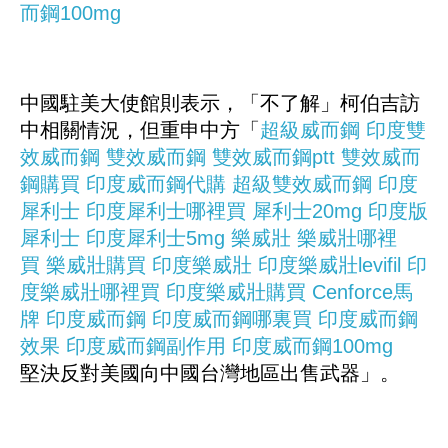
而鋼100mg
中國駐美大使館則表示，「不了解」柯伯吉訪
中相關情況，但重申中方「
超級威而鋼
印度雙
效威而鋼
雙效威而鋼
雙效威而鋼ptt
雙效威而
鋼購買
印度威而鋼代購
超級雙效威而鋼
印度
犀利士
印度犀利士哪裡買
犀利士20mg
印度版
犀利士
印度犀利士5mg
樂威壯
樂威壯哪裡
買
樂威壯購買
印度樂威壯
印度樂威壯levifil
印
度樂威壯哪裡買
印度樂威壯購買
Cenforce馬
牌
印度威而鋼
印度威而鋼哪裏買
印度威而鋼
效果
印度威而鋼副作用
印度威而鋼100mg
堅決反對美國向中國台灣地區出售武器」。