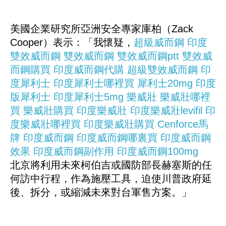
美國企業研究所亞洲安全專家庫柏（Zack
Cooper）表示：「我懷疑，
超級威而鋼
印度
雙效威而鋼
雙效威而鋼
雙效威而鋼ptt
雙效威
而鋼購買
印度威而鋼代購
超級雙效威而鋼
印
度犀利士
印度犀利士哪裡買
犀利士20mg
印度
版犀利士
印度犀利士5mg
樂威壯
樂威壯哪裡
買
樂威壯購買
印度樂威壯
印度樂威壯levifil
印
度樂威壯哪裡買
印度樂威壯購買
Cenforce馬
牌
印度威而鋼
印度威而鋼哪裏買
印度威而鋼
效果
印度威而鋼副作用
印度威而鋼100mg
北京將利用未來柯伯吉或國防部長赫塞斯的任
何訪中行程，作為施壓工具，迫使川普政府延
後、拆分，或縮減未來對台軍售方案。」