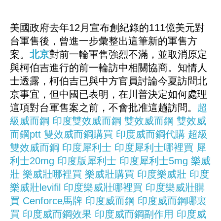
美國政府去年12月宣布創紀錄的111億美元對
台軍售後，曾進一步彙整出這筆新的軍售方
案。
北京
對前一輪軍售強烈不滿，並取消原定
與柯伯吉進行的前一輪訪中相關協商。知情人
士透露，柯伯吉已與中方官員討論今夏訪問北
京事宜，但中國已表明，在川普決定如何處理
這項對台軍售案之前，不會批准這趟訪問。
超
級威而鋼
印度雙效威而鋼
雙效威而鋼
雙效威
而鋼ptt
雙效威而鋼購買
印度威而鋼代購
超級
雙效威而鋼
印度犀利士
印度犀利士哪裡買
犀
利士20mg
印度版犀利士
印度犀利士5mg
樂威
壯
樂威壯哪裡買
樂威壯購買
印度樂威壯
印度
樂威壯levifil
印度樂威壯哪裡買
印度樂威壯購
買
Cenforce馬牌
印度威而鋼
印度威而鋼哪裏
買
印度威而鋼效果
印度威而鋼副作用
印度威