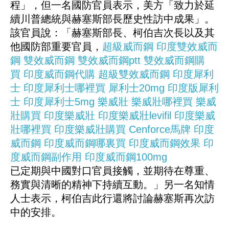
程」，但一名國防官員表示，美方「致力於延
續川普總統與赫塞斯部長歷史性訪中成果」。
該官員說：「赫塞斯部長、柯伯吉次長以及其
他國防部重要官員，
超級威而鋼
印度雙效威而
鋼
雙效威而鋼
雙效威而鋼ptt
雙效威而鋼購
買
印度威而鋼代購
超級雙效威而鋼
印度犀利
士
印度犀利士哪裡買
犀利士20mg
印度版犀利
士
印度犀利士5mg
樂威壯
樂威壯哪裡買
樂威
壯購買
印度樂威壯
印度樂威壯levifil
印度樂威
壯哪裡買
印度樂威壯購買
Cenforce馬牌
印度
威而鋼
印度威而鋼哪裏買
印度威而鋼效果
印
度威而鋼副作用
印度威而鋼100mg
已定期與中國對口官員接觸，並期待在尊重、
務實與清晰的精神下持續互動。」另一名知情
人士表示，柯伯吉此行還將討論赫塞斯再次訪
中的安排。