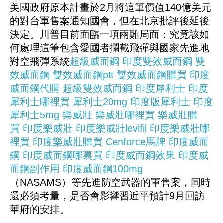
美國政府原本計畫於2月將這筆價值140億美元
的對台軍售案通知國會，但在北京批評後延後
決定。川普目前面臨一項兩難局面：究竟該如
何處理這筆包含愛國者攔截飛彈與國家先進地
對空飛彈系統
超級威而鋼
印度雙效威而鋼
雙
效威而鋼
雙效威而鋼ptt
雙效威而鋼購買
印度
威而鋼代購
超級雙效威而鋼
印度犀利士
印度
犀利士哪裡買
犀利士20mg
印度版犀利士
印度
犀利士5mg
樂威壯
樂威壯哪裡買
樂威壯購
買
印度樂威壯
印度樂威壯levifil
印度樂威壯哪
裡買
印度樂威壯購買
Cenforce馬牌
印度威而
鋼
印度威而鋼哪裏買
印度威而鋼效果
印度威
而鋼副作用
印度威而鋼100mg
（NASAMS）等先進防空武器的軍售案，同時
還必須考量，是否會影響習近平預計9月回訪
華府的安排。