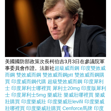
美國國防部政策次長柯伯吉3月3日在參議院軍
事委員會作證。法新社
超級威而鋼
印度雙效威
而鋼
雙效威而鋼
雙效威而鋼ptt
雙效威而鋼購
買
印度威而鋼代購
超級雙效威而鋼
印度犀利
士
印度犀利士哪裡買
犀利士20mg
印度版犀利
士
印度犀利士5mg
樂威壯
樂威壯哪裡買
樂威
壯購買
印度樂威壯
印度樂威壯levifil
印度樂威
壯哪裡買
印度樂威壯購買
Cenforce馬牌
印度