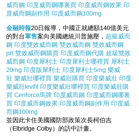
威而鋼
印度威而鋼哪裏買
印度威而鋼效果
印
度威而鋼副作用
印度威而鋼100mg
金融時報
20日報導，中國正就總額140億美元
的對台
軍售
案向美國總統川普施壓，
超級威而
鋼
印度雙效威而鋼
雙效威而鋼
雙效威而鋼
ptt
雙效威而鋼購買
印度威而鋼代購
超級雙效
威而鋼
印度犀利士
印度犀利士哪裡買
犀利士
20mg
印度版犀利士
印度犀利士5mg
樂威
壯
樂威壯哪裡買
樂威壯購買
印度樂威壯
印度
樂威壯levifil
印度樂威壯哪裡買
印度樂威壯購
買
Cenforce馬牌
印度威而鋼
印度威而鋼哪裏
買
印度威而鋼效果
印度威而鋼副作用
印度威
而鋼100mg
並因此卡住美國國防部政策次長柯伯吉
（Elbridge Colby）的訪中計畫。