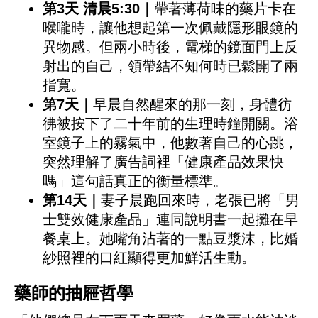
第3天 清晨5:30｜
帶著薄荷味的藥片卡在
喉嚨時，讓他想起第一次佩戴隱形眼鏡的
異物感。但兩小時後，電梯的鏡面門上反
射出的自己，領帶結不知何時已鬆開了兩
指寬。
第7天｜
早晨自然醒來的那一刻，身體彷
彿被按下了二十年前的生理時鐘開關。浴
室鏡子上的霧氣中，他數著自己的心跳，
突然理解了廣告詞裡「健康產品效果快
嗎」這句話真正的衡量標準。
第14天｜
妻子晨跑回來時，老張已將「男
士雙效健康產品」連同說明書一起攤在早
餐桌上。她嘴角沾著的一點豆漿沫，比婚
紗照裡的口紅顯得更加鮮活生動。
藥師的抽屜哲學