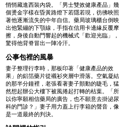
悄悄藏進西裝內袋。「男士雙效健康產品」幾
個燙金字樣在昏黃路燈下若隱若現，彷彿映照
著他逐漸流失的中年自信。藥局玻璃櫃台倒映
出他緊繃的下顎線，手指在信用卡邊緣反覆摩
擦，身後自動門響起的機械式「歡迎光臨」，
驚得他背脊冒出一陣冷汗。
公事包裡的風暴
妻子整理行李時，那板印著「健康產品的效
果」的鋁箔藥片從襯衫夾層中滑落。空氣凝結
的那半分鐘裡，老張看著妻子顫動的睫毛，猛
然想起辦公大樓下被風捲起打轉的枯葉。「所
以你寧願相信藥局的廣告，也不願意去掛泌尿
科的門診？」妻子用力蓋上行李箱的聲音，像
是一道最終的判決。