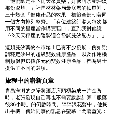
「他們總是在下雨天來買藥，好像雨水能沖淡
那份尷尬。」社區林林藥局最底層的抽屜裡，
三十幾盒「健康產品的效果」標籤全部朝著同
一個方向排列整齊。「有位建築師客人每次都
用不同的星座當作購買藉口，直到我對他說
『今天天秤座的運勢適合嘗試雙效配方』。」
這類雙效藥物在市場上已有不少發展，例如強
調穩定效果的超級雙效健康產品，以及作用機
制類似但選擇多元的雙效健康產品，都為男士
提供了不同的選項。
旅程中的嶄新頁章
青島海灘的夕陽將酒店床頭櫃染成一片金黃
時，老張發現自己再也不需要默默計算「服藥
後36小時」的倒數時間。陣陣浪花聲中，他掏
出手機，傳給同事的訊息在螢幕上閃著藍光：