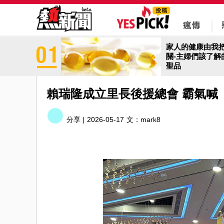
家人的健康由我
關-主婦們該了解
聖品
賴瑞隆成立里長後援總會 霸氣喊
分享 |
2026-05-17
文：
mark8