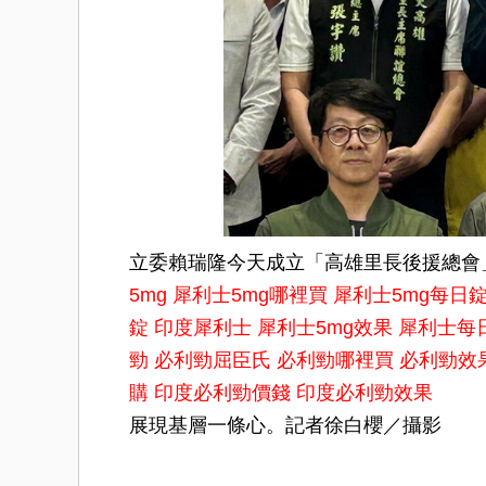
立委賴瑞隆今天成立「高雄里長後援總會
5mg
犀利士5mg哪裡買
犀利士5mg每日
錠
印度犀利士
犀利士5mg效果
犀利士每
勁
必利勁屈臣氏
必利勁哪裡買
必利勁效
購
印度必利勁價錢
印度必利勁效果
展現基層一條心。記者徐白櫻／攝影