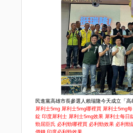
民進黨高雄市長參選人賴瑞隆今天成立「高
犀利士5mg
犀利士5mg哪裡買
犀利士5mg
錠
印度犀利士
犀利士5mg效果
犀利士每日
勁屈臣氏
必利勁哪裡買
必利勁效果
必利勁
價錢
印度必利勁效果