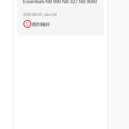
Essentials NB 990 NB 327 NB 9060
2026-08-03 | abv134
感到極好