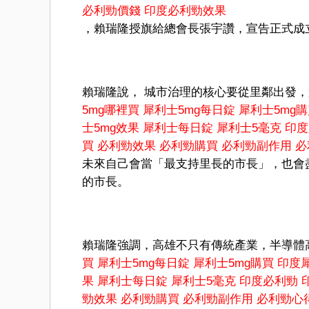
必利勁價錢
印度必利勁效果
，賴瑞隆授旗給總會長張宇讚，宣告正式成
賴瑞隆說， 城市治理的核心要從里鄰出發，
5mg哪裡買
犀利士5mg每日錠
犀利士5mg
士5mg效果
犀利士每日錠
犀利士5毫克
印度
買
必利勁效果
必利勁購買
必利勁副作用
必
未來自己會當「最支持里長的市長」，也會
的市長。
賴瑞隆強調，高雄不只有傳統產業，半導體高
買
犀利士5mg每日錠
犀利士5mg購買
印度犀
果
犀利士每日錠
犀利士5毫克
印度必利勁
勁效果
必利勁購買
必利勁副作用
必利勁心