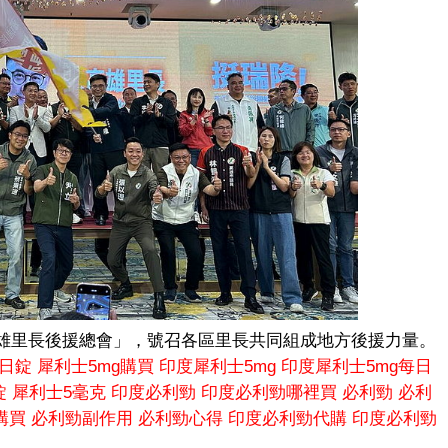
雄里長後援總會」，號召各區里長共同組成地方後援力量。
每日錠
犀利士5mg購買
印度犀利士5mg
印度犀利士5mg每日
錠
犀利士5毫克
印度必利勁
印度必利勁哪裡買
必利勁
必利
購買
必利勁副作用
必利勁心得
印度必利勁代購
印度必利勁