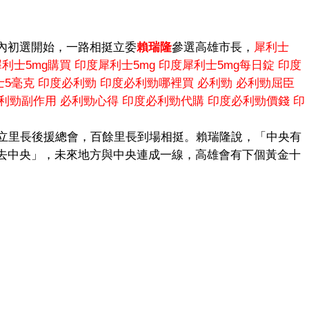
內初選開始，一路相挺立委
賴瑞隆
參選高雄市長，
犀利士
犀利士5mg購買
印度犀利士5mg
印度犀利士5mg每日錠
印度
士5毫克
印度必利勁
印度必利勁哪裡買
必利勁
必利勁屈臣
利勁副作用
必利勁心得
印度必利勁代購
印度必利勁價錢
印
成立里長後援總會，百餘里長到場相挺。賴瑞隆說，「中央有
去中央」，未來地方與中央連成一線，高雄會有下個黃金十