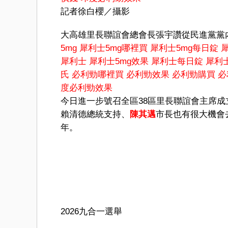
記者徐白櫻／攝影
大高雄里長聯誼會總會長張宇讚從民進黨黨
5mg
犀利士5mg哪裡買
犀利士5mg每日錠
犀利士
犀利士5mg效果
犀利士每日錠
犀利
氏
必利勁哪裡買
必利勁效果
必利勁購買
必
度必利勁效果
今日進一步號召全區38區里長聯誼會主席
賴清德總統支持、
陳其邁
市長也有很大機會
年。
2026九合一選舉