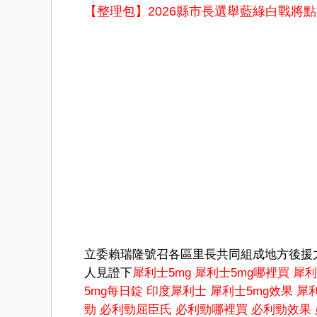
【整理包】2026縣市長選舉藍綠白戰將
立委賴瑞隆號召各區里長共同組成地方後援
人見證下
犀利士5mg
犀利士5mg哪裡買
犀利
5mg每日錠
印度犀利士
犀利士5mg效果
犀
勁
必利勁屈臣氏
必利勁哪裡買
必利勁效果