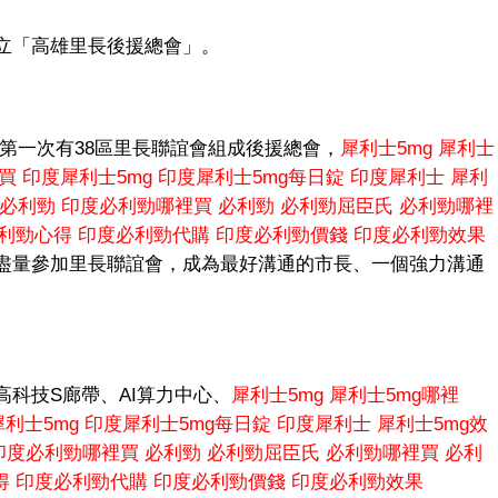
立「高雄里長後援總會」。
第一次有38區里長聯誼會組成後援總會，
犀利士5mg
犀利士
購買
印度犀利士5mg
印度犀利士5mg每日錠
印度犀利士
犀利
必利勁
印度必利勁哪裡買
必利勁
必利勁屈臣氏
必利勁哪裡
利勁心得
印度必利勁代購
印度必利勁價錢
印度必利勁效果
盡量參加里長聯誼會，成為最好溝通的市長、一個強力溝通
科技S廊帶、AI算力中心、
犀利士5mg
犀利士5mg哪裡
利士5mg
印度犀利士5mg每日錠
印度犀利士
犀利士5mg效
印度必利勁哪裡買
必利勁
必利勁屈臣氏
必利勁哪裡買
必利
得
印度必利勁代購
印度必利勁價錢
印度必利勁效果