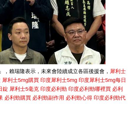
」，賴瑞隆表示，未來會陸續成立各區後援會，
犀利士
錠
犀利士5mg購買
印度犀利士5mg
印度犀利士5mg每日
日錠
犀利士5毫克
印度必利勁
印度必利勁哪裡買
必利
果
必利勁購買
必利勁副作用
必利勁心得
印度必利勁代