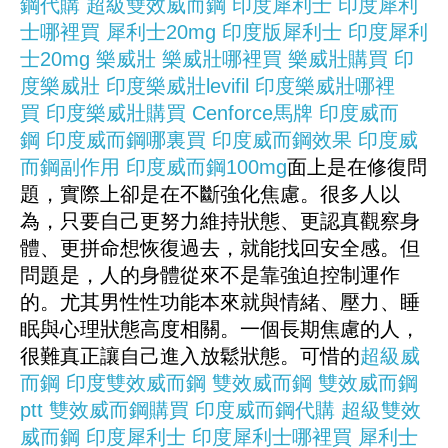
鋼代購
超級雙效威而鋼
印度犀利士
印度犀利
士哪裡買
犀利士20mg
印度版犀利士
印度犀利
士20mg
樂威壯
樂威壯哪裡買
樂威壯購買
印
度樂威壯
印度樂威壯levifil
印度樂威壯哪裡
買
印度樂威壯購買
Cenforce
馬牌
印度威而
鋼
印度威而鋼哪裏買
印度威而鋼效果
印度威
而鋼副作用
印度威而鋼100mg
面上是在修復問
題，實際上卻是在不斷強化焦慮。很多人以
為，只要自己更努力維持狀態、更認真觀察身
體、更拼命想恢復過去，就能找回安全感。但
問題是，人的身體從來不是靠強迫控制運作
的。尤其男性性功能本來就與情緒、壓力、睡
眠與心理狀態高度相關。一個長期焦慮的人，
很難真正讓自己進入放鬆狀態。可惜的
超級威
而鋼
印度雙效威而鋼
雙效威而鋼
雙效威而鋼
ptt
雙效威而鋼購買
印度威而鋼代購
超級雙效
威而鋼
印度犀利士
印度犀利士哪裡買
犀利士