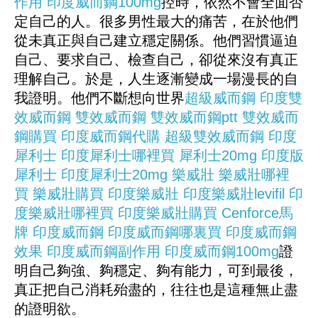
作用
印度威而鋼100mg
控時，依然不會全面否
定自己的人。很多男性最大的痛苦，在於他們
從未真正與自己建立穩定關係。他們習慣逼迫
自己、要求自己、檢查自己，卻從來沒有真正
理解自己。於是，人生逐漸變成一場漫長的自
我證明。他們不斷想向世界
超級威而鋼
印度雙
效威而鋼
雙效威而鋼
雙效威而鋼ptt
雙效威而
鋼購買
印度威而鋼代購
超級雙效威而鋼
印度
犀利士
印度犀利士哪裡買
犀利士20mg
印度版
犀利士
印度犀利士20mg
樂威壯
樂威壯哪裡
買
樂威壯購買
印度樂威壯
印度樂威壯levifil
印
度樂威壯哪裡買
印度樂威壯購買
Cenforce
馬
牌
印度威而鋼
印度威而鋼哪裏買
印度威而鋼
效果
印度威而鋼副作用
印度威而鋼100mg
證
明自己夠強、夠穩定、夠有能力，可到最後，
真正把自己消耗殆盡的，往往也是這種無止盡
的證明欲。