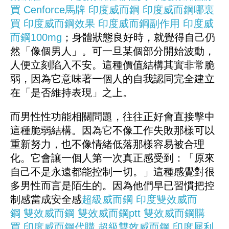
買
Cenforce
馬牌
印度威而鋼
印度威而鋼哪裏
買
印度威而鋼效果
印度威而鋼副作用
印度威
而鋼100mg
；身體狀態良好時，就覺得自己仍
然「像個男人」。可一旦某個部分開始波動，
人便立刻陷入不安。這種價值結構其實非常脆
弱，因為它意味著一個人的自我認同完全建立
在「是否維持表現」之上。
而男性性功能相關問題，往往正好會直接擊中
這種脆弱結構。因為它不像工作失敗那樣可以
重新努力，也不像情緒低落那樣容易被合理
化。它會讓一個人第一次真正感受到：「原來
自己不是永遠都能控制一切。」這種感覺對很
多男性而言是陌生的。因為他們早已習慣把控
制感當成安全感
超級威而鋼
印度雙效威而
鋼
雙效威而鋼
雙效威而鋼ptt
雙效威而鋼購
買
印度威而鋼代購
超級雙效威而鋼
印度犀利