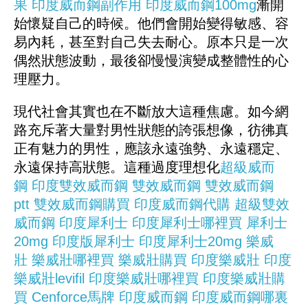
果
印度威而鋼副作用
印度威而鋼100mg
漸開
始懷疑自己的時候。他們會開始變得敏感、容
易內耗，甚至對自己失去耐心。原本只是一次
偶然狀態波動，最後卻慢慢演變成整體性的心
理壓力。
現代社會其實也在不斷放大這種焦慮。如今網
路充斥著大量對男性狀態的誇張想像，彷彿真
正有魅力的男性，應該永遠強勢、永遠穩定、
永遠保持高狀態。這種過度理想化
超級威而
鋼
印度雙效威而鋼
雙效威而鋼
雙效威而鋼
ptt
雙效威而鋼購買
印度威而鋼代購
超級雙效
威而鋼
印度犀利士
印度犀利士哪裡買
犀利士
20mg
印度版犀利士
印度犀利士20mg
樂威
壯
樂威壯哪裡買
樂威壯購買
印度樂威壯
印度
樂威壯levifil
印度樂威壯哪裡買
印度樂威壯購
買
Cenforce
馬牌
印度威而鋼
印度威而鋼哪裏