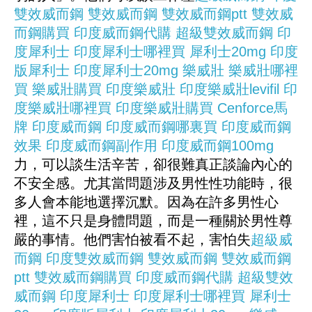
雙效威而鋼
雙效威而鋼
雙效威而鋼ptt
雙效威
而鋼購買
印度威而鋼代購
超級雙效威而鋼
印
度犀利士
印度犀利士哪裡買
犀利士20mg
印度
版犀利士
印度犀利士20mg
樂威壯
樂威壯哪裡
買
樂威壯購買
印度樂威壯
印度樂威壯levifil
印
度樂威壯哪裡買
印度樂威壯購買
Cenforce
馬
牌
印度威而鋼
印度威而鋼哪裏買
印度威而鋼
效果
印度威而鋼副作用
印度威而鋼100mg
力，可以談生活辛苦，卻很難真正談論內心的
不安全感。尤其當問題涉及男性性功能時，很
多人會本能地選擇沉默。因為在許多男性心
裡，這不只是身體問題，而是一種關於男性尊
嚴的事情。他們害怕被看不起，害怕失
超級威
而鋼
印度雙效威而鋼
雙效威而鋼
雙效威而鋼
ptt
雙效威而鋼購買
印度威而鋼代購
超級雙效
威而鋼
印度犀利士
印度犀利士哪裡買
犀利士