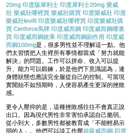
20mg
印度版犀利士
印度犀利士20mg
樂威
壯
樂威壯哪裡買
樂威壯購買
印度樂威壯
印度
樂威壯levifil
印度樂威壯哪裡買
印度樂威壯購
買
Cenforce
馬牌
印度威而鋼
印度威而鋼哪裏
買
印度威而鋼效果
印度威而鋼副作用
印度威
而鋼100mg
是，很多男性並不理解這一點。他
們太習慣把人生裡所有事情都當成「努力就能
解決」的問題。工作可以拼命、收入可以提
升、能力可以鍛鍊，於是他們下意識認為，連
身體狀態也應該完全服從自己的控制。可當現
實開始不如預期時，人便容易產生更深的挫敗
感。
更令人壓抑的是，這種挫敗感往往不會真正說
出口。因為現代男性非常害怕承認自己脆弱。
從小到大，多數男性都被教育成「不能輕易示
弱的人」。他們可以談工作壓
超級威而鋼
印度