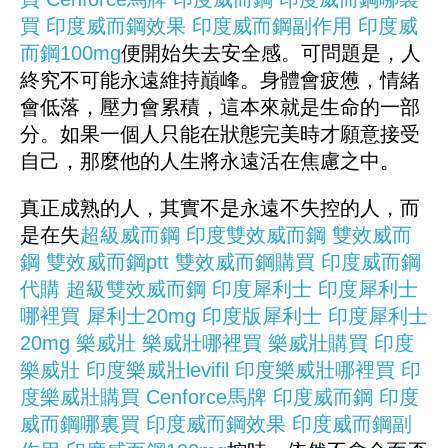
買
印度威而鋼效果
印度威而鋼副作用
印度威
而鋼100mg
便開始失去安全感。可問題是，人
終究不可能永遠維持巔峰。身體會疲憊，情緒
會低落，壓力會累積，這本來就是生命的一部
分。如果一個人只能在狀態完美時才願意接受
自己，那麼他的人生將永遠活在焦慮之中。
真正成熟的人，其實不是永遠不失控的人，而
是在失
超級威而鋼
印度雙效威而鋼
雙效威而
鋼
雙效威而鋼ptt
雙效威而鋼購買
印度威而鋼
代購
超級雙效威而鋼
印度犀利士
印度犀利士
哪裡買
犀利士20mg
印度版犀利士
印度犀利士
20mg
樂威壯
樂威壯哪裡買
樂威壯購買
印度
樂威壯
印度樂威壯levifil
印度樂威壯哪裡買
印
度樂威壯購買
Cenforce
馬牌
印度威而鋼
印度
威而鋼哪裏買
印度威而鋼效果
印度威而鋼副