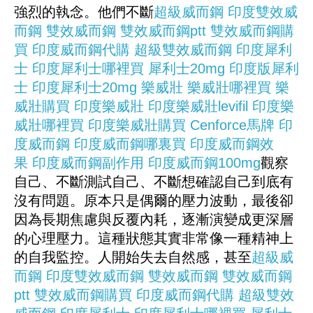
強烈的執念。他們不斷
超級威而鋼
印度雙效威
而鋼
雙效威而鋼
雙效威而鋼ptt
雙效威而鋼購
買
印度威而鋼代購
超級雙效威而鋼
印度犀利
士
印度犀利士哪裡買
犀利士20mg
印度版犀利
士
印度犀利士20mg
樂威壯
樂威壯哪裡買
樂
威壯購買
印度樂威壯
印度樂威壯levifil
印度樂
威壯哪裡買
印度樂威壯購買
Cenforce
馬牌
印
度威而鋼
印度威而鋼哪裏買
印度威而鋼效
果
印度威而鋼副作用
印度威而鋼100mg
觀察
自己、不斷測試自己、不斷想確認自己到底有
沒有問題。原本只是偶爾的壓力波動，最後卻
因為長期焦慮與反覆內耗，逐漸演變成更深層
的心理壓力。這種狀態其實非常像一種精神上
的自我監控。人開始失去自然感，甚至
超級威
而鋼
印度雙效威而鋼
雙效威而鋼
雙效威而鋼
ptt
雙效威而鋼購買
印度威而鋼代購
超級雙效