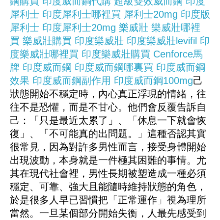
鋼購買
印度威而鋼代購
超級雙效威而鋼
印度
犀利士
印度犀利士哪裡買
犀利士20mg
印度版
犀利士
印度犀利士20mg
樂威壯
樂威壯哪裡
買
樂威壯購買
印度樂威壯
印度樂威壯levifil
印
度樂威壯哪裡買
印度樂威壯購買
Cenforce馬
牌
印度威而鋼
印度威而鋼哪裏買
印度威而鋼
效果
印度威而鋼副作用
印度威而鋼100mg
己
狀態開始不穩定時，內心真正浮現的情緒，往
往不是恐懼，而是不甘心。他們會反覆告訴自
己：「只是最近太累了」、「休息一下就會恢
復」、「不可能真的出問題。」這種否認其實
很常見，因為對許多男性而言，接受身體開始
出現波動，本身就是一件極其困難的事情。尤
其在現代社會裡，男性長期被塑造成一種必須
穩定、可靠、強大且能隨時維持狀態的角色，
於是很多人早已習慣把「正常運作」視為理所
當然。一旦某個部分開始失衡，人最先感受到