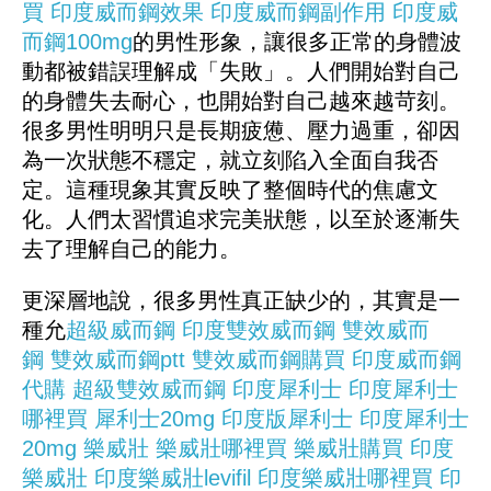
買
印度威而鋼效果
印度威而鋼副作用
印度威
而鋼100mg
的男性形象，讓很多正常的身體波
動都被錯誤理解成「失敗」。人們開始對自己
的身體失去耐心，也開始對自己越來越苛刻。
很多男性明明只是長期疲憊、壓力過重，卻因
為一次狀態不穩定，就立刻陷入全面自我否
定。這種現象其實反映了整個時代的焦慮文
化。人們太習慣追求完美狀態，以至於逐漸失
去了理解自己的能力。
更深層地說，很多男性真正缺少的，其實是一
種允
超級威而鋼
印度雙效威而鋼
雙效威而
鋼
雙效威而鋼ptt
雙效威而鋼購買
印度威而鋼
代購
超級雙效威而鋼
印度犀利士
印度犀利士
哪裡買
犀利士20mg
印度版犀利士
印度犀利士
20mg
樂威壯
樂威壯哪裡買
樂威壯購買
印度
樂威壯
印度樂威壯levifil
印度樂威壯哪裡買
印