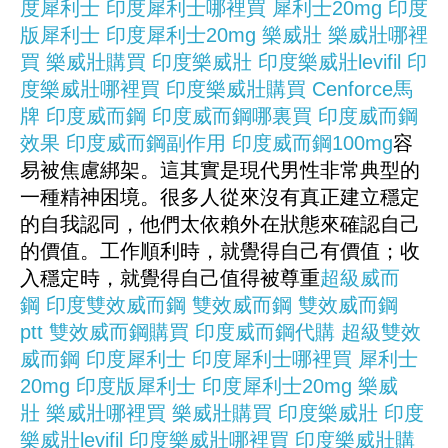
度犀利士
印度犀利士哪裡買
犀利士20mg
印度
版犀利士
印度犀利士20mg
樂威壯
樂威壯哪裡
買
樂威壯購買
印度樂威壯
印度樂威壯levifil
印
度樂威壯哪裡買
印度樂威壯購買
Cenforce
馬
牌
印度威而鋼
印度威而鋼哪裏買
印度威而鋼
效果
印度威而鋼副作用
印度威而鋼100mg
容
易被焦慮綁架。這其實是現代男性非常典型的
一種精神困境。很多人從來沒有真正建立穩定
的自我認同，他們太依賴外在狀態來確認自己
的價值。工作順利時，就覺得自己有價值；收
入穩定時，就覺得自己值得被尊重
超級威而
鋼
印度雙效威而鋼
雙效威而鋼
雙效威而鋼
ptt
雙效威而鋼購買
印度威而鋼代購
超級雙效
威而鋼
印度犀利士
印度犀利士哪裡買
犀利士
20mg
印度版犀利士
印度犀利士20mg
樂威
壯
樂威壯哪裡買
樂威壯購買
印度樂威壯
印度
樂威壯levifil
印度樂威壯哪裡買
印度樂威壯購