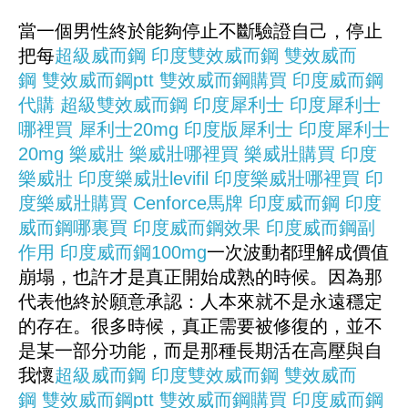
當一個男性終於能夠停止不斷驗證自己，停止
把每
超級威而鋼
印度雙效威而鋼
雙效威而
鋼
雙效威而鋼ptt
雙效威而鋼購買
印度威而鋼
代購
超級雙效威而鋼
印度犀利士
印度犀利士
哪裡買
犀利士20mg
印度版犀利士
印度犀利士
20mg
樂威壯
樂威壯哪裡買
樂威壯購買
印度
樂威壯
印度樂威壯levifil
印度樂威壯哪裡買
印
度樂威壯購買
Cenforce
馬牌
印度威而鋼
印度
威而鋼哪裏買
印度威而鋼效果
印度威而鋼副
作用
印度威而鋼100mg
一次波動都理解成價值
崩塌，也許才是真正開始成熟的時候。因為那
代表他終於願意承認：人本來就不是永遠穩定
的存在。很多時候，真正需要被修復的，並不
是某一部分功能，而是那種長期活在高壓與自
我懷
超級威而鋼
印度雙效威而鋼
雙效威而
鋼
雙效威而鋼ptt
雙效威而鋼購買
印度威而鋼