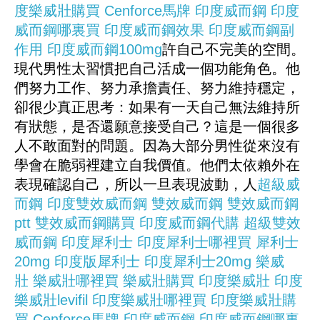
度樂威壯購買
Cenforce
馬牌
印度威而鋼
印度
威而鋼哪裏買
印度威而鋼效果
印度威而鋼副
作用
印度威而鋼100mg
許自己不完美的空間。
現代男性太習慣把自己活成一個功能角色。他
們努力工作、努力承擔責任、努力維持穩定，
卻很少真正思考：如果有一天自己無法維持所
有狀態，是否還願意接受自己？這是一個很多
人不敢面對的問題。因為大部分男性從來沒有
學會在脆弱裡建立自我價值。他們太依賴外在
表現確認自己，所以一旦表現波動，人
超級威
而鋼
印度雙效威而鋼
雙效威而鋼
雙效威而鋼
ptt
雙效威而鋼購買
印度威而鋼代購
超級雙效
威而鋼
印度犀利士
印度犀利士哪裡買
犀利士
20mg
印度版犀利士
印度犀利士20mg
樂威
壯
樂威壯哪裡買
樂威壯購買
印度樂威壯
印度
樂威壯levifil
印度樂威壯哪裡買
印度樂威壯購
買
Cenforce
馬牌
印度威而鋼
印度威而鋼哪裏