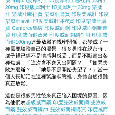
威而鋼
印度犀利士
印度犀利士哪裡買
犀利士
20mg
印度版犀利士
印度犀利士20mg
樂威
壯
樂威壯哪裡買
樂威壯購買
印度樂威壯
印度
樂威壯levifil
印度樂威壯哪裡買
印度樂威壯購
買
Cenforce
馬牌
印度威而鋼
印度威而鋼哪裏
買
印度威而鋼效果
印度威而鋼副作用
印度威
而鋼100mg
連最放鬆的親密關係，都變成了一
種需要驗證自己的場景。很多男性在親密時，
腦子裡已經不是情感與感受，而是不斷冒出各
種焦慮：「這次會不會又出問題？」「如果失
敗怎麼辦？」「她是不是開始失望了？」當一
個人長期活在這種緊繃狀態裡，身體自然很難
真正放鬆。
這也是很多男性後來真正陷入困境的原因。因
為他們表
超級威而鋼
印度雙效威而鋼
雙效威
而鋼
雙效威而鋼ptt
雙效威而鋼購買
印度威而