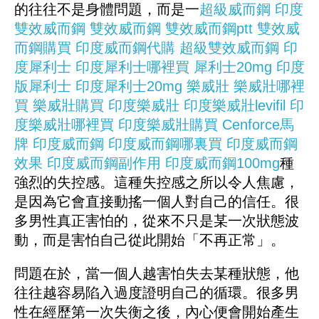
的往往不是身體問題，而是一
超級威而鋼
印度
雙效威而鋼
雙效威而鋼
雙效威而鋼ptt
雙效威
而鋼購買
印度威而鋼代購
超級雙效威而鋼
印
度犀利士
印度犀利士哪裡買
犀利士20mg
印度
版犀利士
印度犀利士20mg
樂威壯
樂威壯哪裡
買
樂威壯購買
印度樂威壯
印度樂威壯levifil
印
度樂威壯哪裡買
印度樂威壯購買
Cenforce馬
牌
印度威而鋼
印度威而鋼哪裏買
印度威而鋼
效果
印度威而鋼副作用
印度威而鋼100mg
種
強烈的失控感。這種失控感之所以令人焦慮，
是因為它會直接動搖一個人對自己的信任。很
多男性真正害怕的，從來不只是某一次狀態波
動，而是害怕自己從此開始「不再正常」。
問題在於，當一個人越害怕失去某種狀態，他
往往越容易陷入過度證明自己的循環。很多男
性在經歷第一次失衡之後，內心便會開始產生