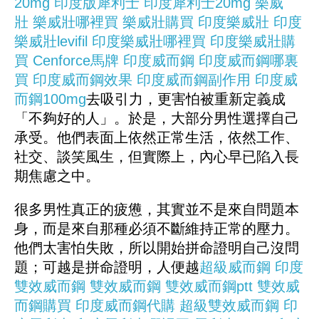
20mg
印度版犀利士
印度犀利士20mg
樂威
壯
樂威壯哪裡買
樂威壯購買
印度樂威壯
印度
樂威壯levifil
印度樂威壯哪裡買
印度樂威壯購
買
Cenforce
馬牌
印度威而鋼
印度威而鋼哪裏
買
印度威而鋼效果
印度威而鋼副作用
印度威
而鋼100mg
去吸引力，更害怕被重新定義成
「不夠好的人」。於是，大部分男性選擇自己
承受。他們表面上依然正常生活，依然工作、
社交、談笑風生，但實際上，內心早已陷入長
期焦慮之中。
很多男性真正的疲憊，其實並不是來自問題本
身，而是來自那種必須不斷維持正常的壓力。
他們太害怕失敗，所以開始拼命證明自己沒問
題；可越是拼命證明，人便越
超級威而鋼
印度
雙效威而鋼
雙效威而鋼
雙效威而鋼ptt
雙效威
而鋼購買
印度威而鋼代購
超級雙效威而鋼
印