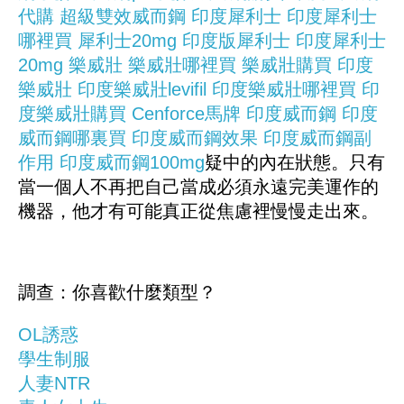
代購
超級雙效威而鋼
印度犀利士
印度犀利士
哪裡買
犀利士20mg
印度版犀利士
印度犀利士
20mg
樂威壯
樂威壯哪裡買
樂威壯購買
印度
樂威壯
印度樂威壯levifil
印度樂威壯哪裡買
印
度樂威壯購買
Cenforce
馬牌
印度威而鋼
印度
威而鋼哪裏買
印度威而鋼效果
印度威而鋼副
作用
印度威而鋼100mg
疑中的內在狀態。只有
當一個人不再把自己當成必須永遠完美運作的
機器，他才有可能真正從焦慮裡慢慢走出來。
調查：你喜歡什麼類型？
OL誘惑
學生制服
人妻NTR