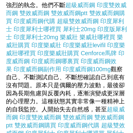
強烈的執念。他們不斷
超級威而鋼
印度雙效威
而鋼
雙效威而鋼
雙效威而鋼ptt
雙效威而鋼購
買
印度威而鋼代購
超級雙效威而鋼
印度犀利
士
印度犀利士哪裡買
犀利士20mg
印度版犀利
士
印度犀利士20mg
樂威壯
樂威壯哪裡買
樂
威壯購買
印度樂威壯
印度樂威壯levifil
印度樂
威壯哪裡買
印度樂威壯購買
Cenforce
馬牌
印
度威而鋼
印度威而鋼哪裏買
印度威而鋼效
果
印度威而鋼副作用
印度威而鋼100mg
觀察
自己、不斷測試自己、不斷想確認自己到底有
沒有問題。原本只是偶爾的壓力波動，最後卻
因為長期焦慮與反覆內耗，逐漸演變成更深層
的心理壓力。這種狀態其實非常像一種精神上
的自我監控。人開始失去自然感，甚至
超級威
而鋼
印度雙效威而鋼
雙效威而鋼
雙效威而鋼
ptt
雙效威而鋼購買
印度威而鋼代購
超級雙效