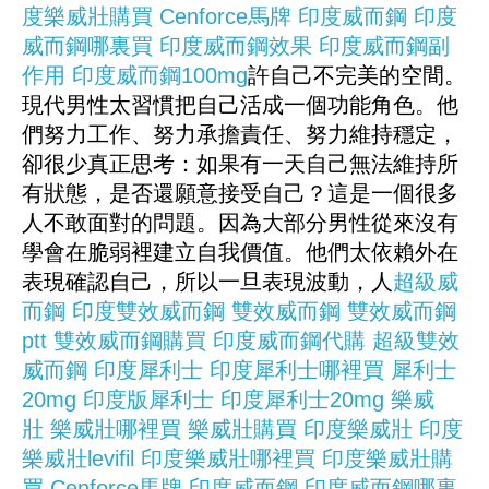
度樂威壯購買
Cenforce
馬牌
印度威而鋼
印度
威而鋼哪裏買
印度威而鋼效果
印度威而鋼副
作用
印度威而鋼100mg
許自己不完美的空間。
現代男性太習慣把自己活成一個功能角色。他
們努力工作、努力承擔責任、努力維持穩定，
卻很少真正思考：如果有一天自己無法維持所
有狀態，是否還願意接受自己？這是一個很多
人不敢面對的問題。因為大部分男性從來沒有
學會在脆弱裡建立自我價值。他們太依賴外在
表現確認自己，所以一旦表現波動，人
超級威
而鋼
印度雙效威而鋼
雙效威而鋼
雙效威而鋼
ptt
雙效威而鋼購買
印度威而鋼代購
超級雙效
威而鋼
印度犀利士
印度犀利士哪裡買
犀利士
20mg
印度版犀利士
印度犀利士20mg
樂威
壯
樂威壯哪裡買
樂威壯購買
印度樂威壯
印度
樂威壯levifil
印度樂威壯哪裡買
印度樂威壯購
買
Cenforce
馬牌
印度威而鋼
印度威而鋼哪裏