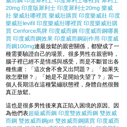
威而鋼
印度犀利士
印度犀利士哪裡買
犀利士
20mg
印度版犀利士
印度犀利士20mg
樂威
壯
樂威壯哪裡買
樂威壯購買
印度樂威壯
印度
樂威壯levifil
印度樂威壯哪裡買
印度樂威壯購
買
Cenforce
馬牌
印度威而鋼
印度威而鋼哪裏
買
印度威而鋼效果
印度威而鋼副作用
印度威
而鋼100mg
連最放鬆的親密關係，都變成了一
種需要驗證自己的場景。很多男性在親密時，
腦子裡已經不是情感與感受，而是不斷冒出各
種焦慮：「這次會不會又出問題？」「如果失
敗怎麼辦？」「她是不是開始失望了？」當一
個人長期活在這種緊繃狀態裡，身體自然很難
真正放鬆。
這也是很多男性後來真正陷入困境的原因。因
為他們表
超級威而鋼
印度雙效威而鋼
雙效威
而鋼
雙效威而鋼ptt
雙效威而鋼購買
印度威而