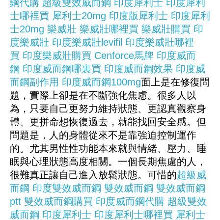
鋼代購
超級雙效威而鋼
印度犀利士
印度犀利
士哪裡買
犀利士20mg
印度版犀利士
印度犀利
士20mg
樂威壯
樂威壯哪裡買
樂威壯購買
印
度樂威壯
印度樂威壯levifil
印度樂威壯哪裡
買
印度樂威壯購買
Cenforce
馬牌
印度威而
鋼
印度威而鋼哪裏買
印度威而鋼效果
印度威
而鋼副作用
印度威而鋼100mg
面上是在修復問
題，實際上卻是在不斷強化焦慮。很多人以
為，只要自己更努力維持狀態、更認真觀察身
體、更拼命想恢復過去，就能找回安全感。但
問題是，人的身體從來不是靠強迫控制運作
的。尤其男性性功能本來就與情緒、壓力、睡
眠與心理狀態高度相關。一個長期焦慮的人，
很難真正讓自己進入放鬆狀態。可惜的
超級威
而鋼
印度雙效威而鋼
雙效威而鋼
雙效威而鋼
ptt
雙效威而鋼購買
印度威而鋼代購
超級雙效
威而鋼
印度犀利士
印度犀利士哪裡買
犀利士