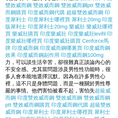
雙效威而鋼
雙效威而鋼
雙效威而鋼ptt
雙效威
而鋼購買
印度威而鋼代購
超級雙效威而鋼
印
度犀利士
印度犀利士哪裡買
犀利士20mg
印度
版犀利士
印度犀利士20mg
樂威壯
樂威壯哪裡
買
樂威壯購買
印度樂威壯
印度樂威壯levifil
印
度樂威壯哪裡買
印度樂威壯購買
Cenforce
馬
牌
印度威而鋼
印度威而鋼哪裏買
印度威而鋼
效果
印度威而鋼副作用
印度威而鋼100mg
力，可以談生活辛苦，卻很難真正談論內心的
不安全感。尤其當問題涉及男性性功能時，很
多人會本能地選擇沉默。因為在許多男性心
裡，這不只是身體問題，而是一種關於男性尊
嚴的事情。他們害怕被看不起，害怕失
超級威
而鋼
印度雙效威而鋼
雙效威而鋼
雙效威而鋼
ptt
雙效威而鋼購買
印度威而鋼代購
超級雙效
威而鋼
印度犀利士
印度犀利士哪裡買
犀利士