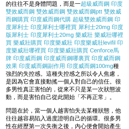
的往往不是身體問題，而是一
超級威而鋼
印度
雙效威而鋼
雙效威而鋼
雙效威而鋼ptt
雙效威
而鋼購買
印度威而鋼代購
超級雙效威而鋼
印
度犀利士
印度犀利士哪裡買
犀利士20mg
印度
版犀利士
印度犀利士20mg
樂威壯
樂威壯哪裡
買
樂威壯購買
印度樂威壯
印度樂威壯levifil
印
度樂威壯哪裡買
印度樂威壯購買
Cenforce馬
牌
印度威而鋼
印度威而鋼哪裏買
印度威而鋼
效果
印度威而鋼副作用
印度威而鋼100mg
種
強烈的失控感。這種失控感之所以令人焦慮，
是因為它會直接動搖一個人對自己的信任。很
多男性真正害怕的，從來不只是某一次狀態波
動，而是害怕自己從此開始「不再正常」。
問題在於，當一個人越害怕失去某種狀態，他
往往越容易陷入過度證明自己的循環。很多男
性在經歷第一次失衡之後，內心便會開始產生