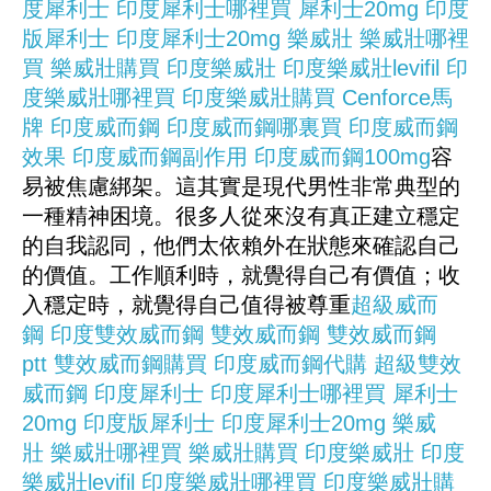
度犀利士
印度犀利士哪裡買
犀利士20mg
印度
版犀利士
印度犀利士20mg
樂威壯
樂威壯哪裡
買
樂威壯購買
印度樂威壯
印度樂威壯levifil
印
度樂威壯哪裡買
印度樂威壯購買
Cenforce
馬
牌
印度威而鋼
印度威而鋼哪裏買
印度威而鋼
效果
印度威而鋼副作用
印度威而鋼100mg
容
易被焦慮綁架。這其實是現代男性非常典型的
一種精神困境。很多人從來沒有真正建立穩定
的自我認同，他們太依賴外在狀態來確認自己
的價值。工作順利時，就覺得自己有價值；收
入穩定時，就覺得自己值得被尊重
超級威而
鋼
印度雙效威而鋼
雙效威而鋼
雙效威而鋼
ptt
雙效威而鋼購買
印度威而鋼代購
超級雙效
威而鋼
印度犀利士
印度犀利士哪裡買
犀利士
20mg
印度版犀利士
印度犀利士20mg
樂威
壯
樂威壯哪裡買
樂威壯購買
印度樂威壯
印度
樂威壯levifil
印度樂威壯哪裡買
印度樂威壯購