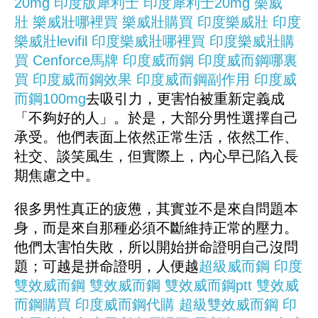
20mg
印度版犀利士
印度犀利士20mg
樂威
壯
樂威壯哪裡買
樂威壯購買
印度樂威壯
印度
樂威壯levifil
印度樂威壯哪裡買
印度樂威壯購
買
Cenforce
馬牌
印度威而鋼
印度威而鋼哪裏
買
印度威而鋼效果
印度威而鋼副作用
印度威
而鋼100mg
去吸引力，更害怕被重新定義成
「不夠好的人」。於是，大部分男性選擇自己
承受。他們表面上依然正常生活，依然工作、
社交、談笑風生，但實際上，內心早已陷入長
期焦慮之中。
很多男性真正的疲憊，其實並不是來自問題本
身，而是來自那種必須不斷維持正常的壓力。
他們太害怕失敗，所以開始拼命證明自己沒問
題；可越是拼命證明，人便越
超級威而鋼
印度
雙效威而鋼
雙效威而鋼
雙效威而鋼ptt
雙效威
而鋼購買
印度威而鋼代購
超級雙效威而鋼
印