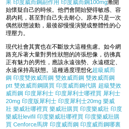
果
印度威而鋼副作用
印度威而鋼100mg
漸開
始懷疑自己的時候。他們會開始變得敏感、容
易內耗，甚至對自己失去耐心。原本只是一次
偶然狀態波動，最後卻慢慢演變成整體性的心
理壓力。
現代社會其實也在不斷放大這種焦慮。如今網
路充斥著大量對男性狀態的誇張想像，彷彿真
正有魅力的男性，應該永遠強勢、永遠穩定、
永遠保持高狀態。這種過度理想化
超級威而
鋼
印度雙效威而鋼
雙效威而鋼
雙效威而鋼
ptt
雙效威而鋼購買
印度威而鋼代購
超級雙效
威而鋼
印度犀利士
印度犀利士哪裡買
犀利士
20mg
印度版犀利士
印度犀利士20mg
樂威
壯
樂威壯哪裡買
樂威壯購買
印度樂威壯
印度
樂威壯levifil
印度樂威壯哪裡買
印度樂威壯購
買
Cenforce
馬牌
印度威而鋼
印度威而鋼哪裏