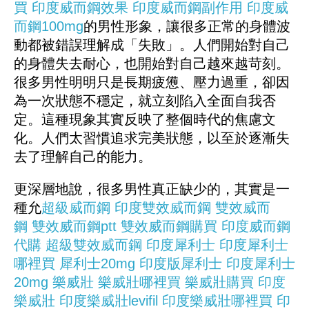
買
印度威而鋼效果
印度威而鋼副作用
印度威
而鋼100mg
的男性形象，讓很多正常的身體波
動都被錯誤理解成「失敗」。人們開始對自己
的身體失去耐心，也開始對自己越來越苛刻。
很多男性明明只是長期疲憊、壓力過重，卻因
為一次狀態不穩定，就立刻陷入全面自我否
定。這種現象其實反映了整個時代的焦慮文
化。人們太習慣追求完美狀態，以至於逐漸失
去了理解自己的能力。
更深層地說，很多男性真正缺少的，其實是一
種允
超級威而鋼
印度雙效威而鋼
雙效威而
鋼
雙效威而鋼ptt
雙效威而鋼購買
印度威而鋼
代購
超級雙效威而鋼
印度犀利士
印度犀利士
哪裡買
犀利士20mg
印度版犀利士
印度犀利士
20mg
樂威壯
樂威壯哪裡買
樂威壯購買
印度
樂威壯
印度樂威壯levifil
印度樂威壯哪裡買
印