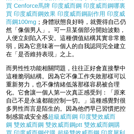
買
Cenforce
馬牌
印度威而鋼
印度威而鋼哪裏
買
印度威而鋼效果
印度威而鋼副作用
印度威
而鋼100mg
；身體狀態良好時，就覺得自己仍
然「像個男人」。可一旦某個部分開始波動，
人便立刻陷入不安。這種價值結構其實非常脆
弱，因為它意味著一個人的自我認同完全建立
在「是否維持表現」之上。
而男性性功能相關問題，往往正好會直接擊中
這種脆弱結構。因為它不像工作失敗那樣可以
重新努力，也不像情緒低落那樣容易被合理
化。它會讓一個人第一次真正感受到：「原來
自己不是永遠都能控制一切。」這種感覺對很
多男性而言是陌生的。因為他們早已習慣把控
制感當成安全感
超級威而鋼
印度雙效威而
鋼
雙效威而鋼
雙效威而鋼ptt
雙效威而鋼購
買
印度威而鋼代購
超級雙效威而鋼
印度犀利