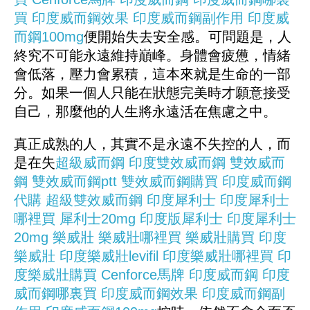
買
印度威而鋼效果
印度威而鋼副作用
印度威
而鋼100mg
便開始失去安全感。可問題是，人
終究不可能永遠維持巔峰。身體會疲憊，情緒
會低落，壓力會累積，這本來就是生命的一部
分。如果一個人只能在狀態完美時才願意接受
自己，那麼他的人生將永遠活在焦慮之中。
真正成熟的人，其實不是永遠不失控的人，而
是在失
超級威而鋼
印度雙效威而鋼
雙效威而
鋼
雙效威而鋼ptt
雙效威而鋼購買
印度威而鋼
代購
超級雙效威而鋼
印度犀利士
印度犀利士
哪裡買
犀利士20mg
印度版犀利士
印度犀利士
20mg
樂威壯
樂威壯哪裡買
樂威壯購買
印度
樂威壯
印度樂威壯levifil
印度樂威壯哪裡買
印
度樂威壯購買
Cenforce
馬牌
印度威而鋼
印度
威而鋼哪裏買
印度威而鋼效果
印度威而鋼副