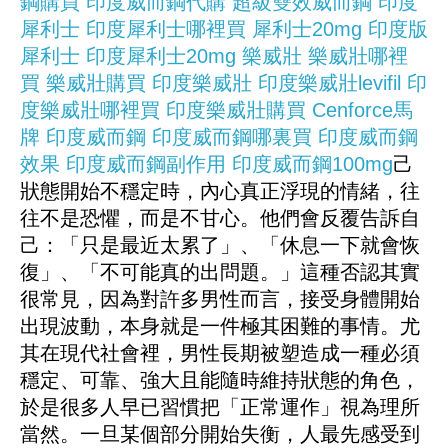
鋼購買
印度威而鋼代購
超級雙效威而鋼
印度
犀利士
印度犀利士哪裡買
犀利士20mg
印度版
犀利士
印度犀利士20mg
樂威壯
樂威壯哪裡
買
樂威壯購買
印度樂威壯
印度樂威壯levifil
印
度樂威壯哪裡買
印度樂威壯購買
Cenforce馬
牌
印度威而鋼
印度威而鋼哪裏買
印度威而鋼
效果
印度威而鋼副作用
印度威而鋼100mg
己
狀態開始不穩定時，內心真正浮現的情緒，往
往不是恐懼，而是不甘心。他們會反覆告訴自
己：「只是最近太累了」、「休息一下就會恢
復」、「不可能真的出問題。」這種否認其實
很常見，因為對許多男性而言，接受身體開始
出現波動，本身就是一件極其困難的事情。尤
其在現代社會裡，男性長期被塑造成一種必須
穩定、可靠、強大且能隨時維持狀態的角色，
於是很多人早已習慣把「正常運作」視為理所
當然。一旦某個部分開始失衡，人最先感受到