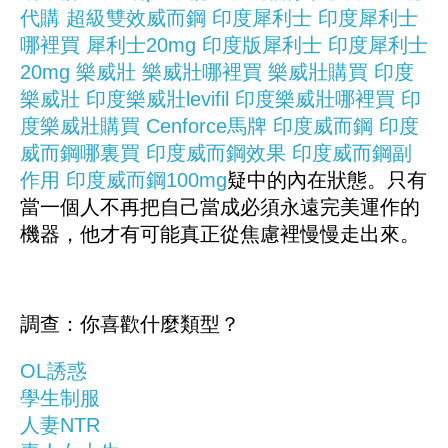
代購
超級雙效威而鋼
印度犀利士
印度犀利士
哪裡買
犀利士20mg
印度版犀利士
印度犀利士
20mg
樂威壯
樂威壯哪裡買
樂威壯購買
印度
樂威壯
印度樂威壯levifil
印度樂威壯哪裡買
印
度樂威壯購買
Cenforce
馬牌
印度威而鋼
印度
威而鋼哪裏買
印度威而鋼效果
印度威而鋼副
作用
印度威而鋼100mg
疑中的內在狀態。只有
當一個人不再把自己當成必須永遠完美運作的
機器，他才有可能真正從焦慮裡慢慢走出來。
調查：你喜歡什麼類型？
OL誘惑
學生制服
人妻NTR