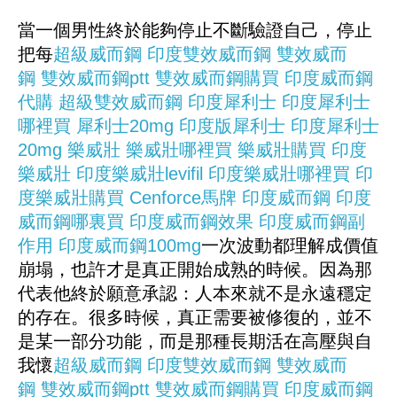
當一個男性終於能夠停止不斷驗證自己，停止
把每
超級威而鋼
印度雙效威而鋼
雙效威而
鋼
雙效威而鋼ptt
雙效威而鋼購買
印度威而鋼
代購
超級雙效威而鋼
印度犀利士
印度犀利士
哪裡買
犀利士20mg
印度版犀利士
印度犀利士
20mg
樂威壯
樂威壯哪裡買
樂威壯購買
印度
樂威壯
印度樂威壯levifil
印度樂威壯哪裡買
印
度樂威壯購買
Cenforce
馬牌
印度威而鋼
印度
威而鋼哪裏買
印度威而鋼效果
印度威而鋼副
作用
印度威而鋼100mg
一次波動都理解成價值
崩塌，也許才是真正開始成熟的時候。因為那
代表他終於願意承認：人本來就不是永遠穩定
的存在。很多時候，真正需要被修復的，並不
是某一部分功能，而是那種長期活在高壓與自
我懷
超級威而鋼
印度雙效威而鋼
雙效威而
鋼
雙效威而鋼ptt
雙效威而鋼購買
印度威而鋼