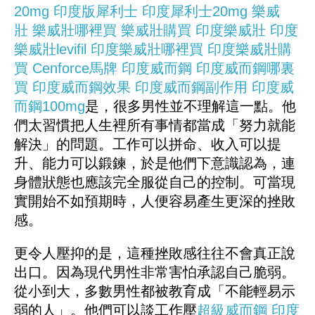
20mg
印度版犀利士
印度犀利士20mg
樂威
壯
樂威壯哪裡買
樂威壯購買
印度樂威壯
印度
樂威壯levifil
印度樂威壯哪裡買
印度樂威壯購
買
Cenforce
馬牌
印度威而鋼
印度威而鋼哪裏
買
印度威而鋼效果
印度威而鋼副作用
印度威
而鋼100mg
是，很多男性並不理解這一點。他
們太習慣把人生裡所有事情都當成「努力就能
解決」的問題。工作可以拼命、收入可以提
升、能力可以鍛鍊，於是他們下意識認為，連
身體狀態也應該完全服從自己的控制。可當現
實開始不如預期時，人便容易產生更深的挫敗
感。
更令人壓抑的是，這種挫敗感往往不會真正說
出口。因為現代男性非常害怕承認自己脆弱。
從小到大，多數男性都被教育成「不能輕易示
弱的人」。他們可以談工作壓
超級威而鋼
印度