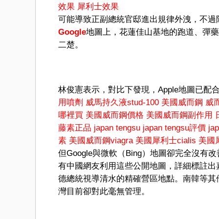
效果
犀利士效果
可能導致正副總統官邸進出規律外洩，不過
Google
地圖上，花蓮佳山基地的跑道、彈藥
二楚。
林俊憲表示，對比下發現，Apple地圖已配
用噴劑
威馬持久液stud-100
美國威而鋼
威而
哪裡買
美國威而鋼價格
美國威而鋼副作用
藤素正品
japan tengsu
japan tengsu評價
ja
素
美國威而鋼viagra
美國犀利士cialis
美國
但Google與微軟（Bing）地圖卻完全
有中國網友利用這些公開地圖，詳細標註出
德總統視導清水的精確營區地點。南韓等其
灣目前卻對此毫無管理。