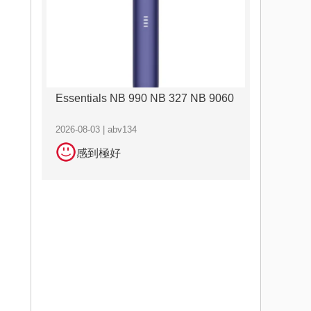
Essentials NB 990 NB 327 NB 9060
2026-08-03 | abv134
感到極好