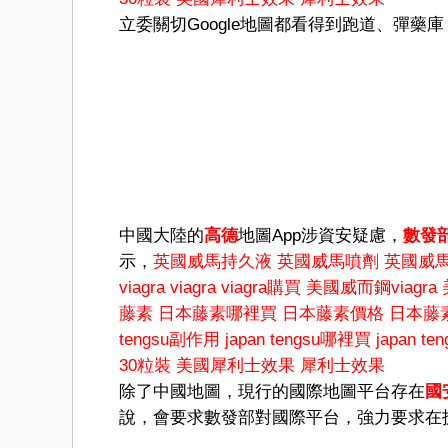
立委關切Google地圖都看得到跑道、彈
中國大陸的
高德
地圖App涉資安疑慮，
數發
示，
英國威馬持久液
英國威馬噴劑
英國威
viagra
viagra
viagra購買
美國威而鋼viagra
藤素
日本藤素哪裡買
日本藤素價格
日本藤
tengsu副作用
japan tengsu哪裡買
japan t
30粒裝
美國犀利士效果
犀利士效果
除了中國地圖，現行的國際地圖平台存在
國
說，會要求數發部對國際平台，強力要求在