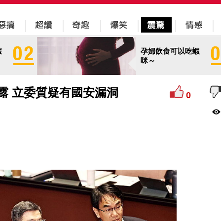
蝦
孕婦飲食可以吃蝦
咪～
都露 立委質疑有國安漏洞
0