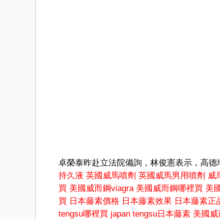
卓榮泰昨赴立法院備詢，林俊憲表示，高德
持久液
英國威馬噴劑
英國威馬男用噴劑
威馬
買
美國威而鋼viagra
美國威而鋼哪裡買
美
買
日本藤素價格
日本藤素效果
日本藤素正
tengsu哪裡買
japan tengsu日本藤素
美國威而