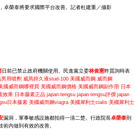
藥庫，卓榮泰將要求國際平台改善。記者杜建重／攝影
部
日前已禁止政府機關使用。民進黨立委
林俊憲
昨質詢時表
馬男用噴劑
威馬持久液stud-100
美國威而鋼
威而鋼
美國威而鋼哪裡買
美國威而鋼價格
美國威而鋼副作用
日本
素效果
日本藤素正品
japan tengsu
japan tengsu評價
japan
engsu日本藤素
美國威而鋼viagra
美國犀利士cialis
美國犀利士
安
漏洞，軍事敏感設施都拍得一清二楚。行政院長
卓榮泰
則
技術內做到有效的改善。