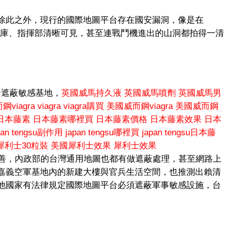
除此之外，現行的國際地圖平台存在國安漏洞，像是在
庫、指揮部清晰可見，甚至連戰鬥機進出的山洞都拍得一清
合遮蔽敏感基地，
英國威馬持久液
英國威馬噴劑
英國威馬男
鋼viagra
viagra
viagra購買
美國威而鋼viagra
美國威而鋼
日本藤素
日本藤素哪裡買
日本藤素價格
日本藤素效果
日本
pan tengsu副作用
japan tengsu哪裡買
japan tengsu日本藤
犀利士30粒裝
美國犀利士效果
犀利士效果
沒有改善，內政部的台灣通用地圖也都有做遮蔽處理，甚至網路上
嘉義空軍基地內的新建大樓與官兵生活空間，也推測出賴清
他國家有法律規定國際地圖平台必須遮蔽軍事敏感設施，台