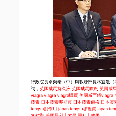
行政院長卓榮泰（中）與數發部長林宜敬（
詢，
英國威馬持久液
英國威馬噴劑
英國威
viagra
viagra
viagra購買
美國威而鋼viagra
藤素
日本藤素哪裡買
日本藤素價格
日本藤
tengsu副作用
japan tengsu哪裡買
japan t
30粒裝
美國犀利士效果
犀利士效果