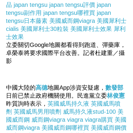
品
japan tengsu
japan tengsu評價
japan
tengsu副作用
japan tengsu哪裡買
japan
tengsu日本藤素
美國威而鋼viagra
美國犀利士
cialis
美國犀利士30粒裝
美國犀利士效果
犀利
士效果
立委關切Google地圖都看得到跑道、彈藥庫，
卓榮泰將要求國際平台改善。記者杜建重／攝
影
中國大陸的
高德
地圖App涉資安疑慮，
數發部
日前已禁止政府機關使用。民進黨立委
林俊憲
昨質詢時表示，
英國威馬持久液
英國威馬噴
劑
英國威馬男用噴劑
威馬持久液stud-100
美
國威而鋼
威而鋼viagra
viagra
viagra購買
美國
威而鋼viagra
美國威而鋼哪裡買
美國威而鋼價