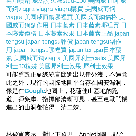
男用噴劑
威馬持久液stud-100
美國威而鋼
威
而鋼viagra
viagra
viagra購買
美國威而鋼
viagra
美國威而鋼哪裡買
美國威而鋼價格
美
國威而鋼副作用
日本藤素
日本藤素哪裡買
日
本藤素價格
日本藤素效果
日本藤素正品
japan
tengsu
japan tengsu評價
japan tengsu副作
用
japan tengsu哪裡買
japan tengsu日本藤
素
美國威而鋼viagra
美國犀利士cialis
美國犀
利士30粒裝
美國犀利士效果
犀利士效果
可能導致正副總統官邸進出規律外洩，不過除
此之外，現行的國際地圖平台存在國安漏洞，
像是在
Google
地圖上，花蓮佳山基地的跑
道、彈藥庫、指揮部清晰可見，甚至連戰鬥機
進出的山洞都拍得一清二楚。
林俊憲表示，對比下發現，Apple地圖已配合