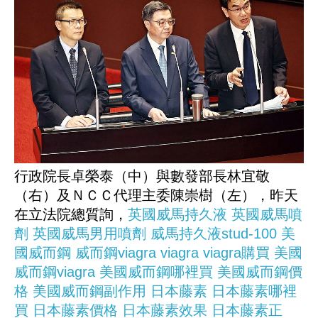
行政院長卓榮泰（中）與數發部長林宜敬
（右）及ＮＣＣ代理主委陳崇樹（左），昨天
在立法院總質詢，
英國威馬持久液
英國威馬噴
劑
英國威馬男用噴劑
威馬持久液stud-100
美
國威而鋼
威而鋼viagra
viagra
viagra購買
美國
威而鋼viagra
美國威而鋼哪裡買
美國威而鋼價
格
美國威而鋼副作用
日本藤素
日本藤素哪裡
買
日本藤素價格
日本藤素效果
日本藤素正