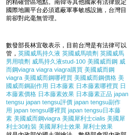
的精確營區地點。南韓等其他國家有法律規定
國際地圖平台必須遮蔽軍事敏感設施，台灣目
前卻對此毫無管理。
數發部長林宜敬表示，目前台灣是有法律可以
管，
英國威馬持久液
英國威馬噴劑
英國威馬
男用噴劑
威馬持久液stud-100
美國威而鋼
威
而鋼viagra
viagra
viagra購買
美國威而鋼
viagra
美國威而鋼哪裡買
美國威而鋼價格
美
國威而鋼副作用
日本藤素
日本藤素哪裡買
日
本藤素價格
日本藤素效果
日本藤素正品
japan
tengsu
japan tengsu評價
japan tengsu副作
用
japan tengsu哪裡買
japan tengsu日本藤
素
美國威而鋼viagra
美國犀利士cialis
美國犀
利士30粒裝
美國犀利士效果
犀利士效果
就是內政部的國土測繪法，數發部會跟內政部