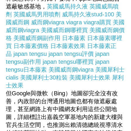
遮蔽敏感基地，
英國威馬持久液
英國威馬噴
劑
英國威馬男用噴劑
威馬持久液stud-100
美
國威而鋼
威而鋼viagra
viagra
viagra購買
美國
威而鋼viagra
美國威而鋼哪裡買
美國威而鋼價
格
美國威而鋼副作用
日本藤素
日本藤素哪裡
買
日本藤素價格
日本藤素效果
日本藤素正
品
japan tengsu
japan tengsu評價
japan
tengsu副作用
japan tengsu哪裡買
japan
tengsu日本藤素
美國威而鋼viagra
美國犀利士
cialis
美國犀利士30粒裝
美國犀利士效果
犀利
士效果
但Google與微軟（Bing）地圖卻完全沒有改
善，內政部的台灣通用地圖也都有做遮蔽處
理，甚至網路上有中國網友利用這些公開地
圖，詳細標註出嘉義空軍基地內的新建大樓與
官兵生活空間，也推測出賴清德總統視導清水