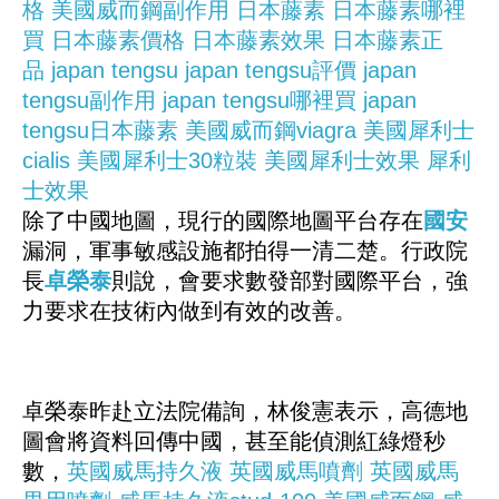
格
美國威而鋼副作用
日本藤素
日本藤素哪裡
買
日本藤素價格
日本藤素效果
日本藤素正
品
japan tengsu
japan tengsu評價
japan
tengsu副作用
japan tengsu哪裡買
japan
tengsu日本藤素
美國威而鋼viagra
美國犀利士
cialis
美國犀利士30粒裝
美國犀利士效果
犀利
士效果
除了中國地圖，現行的國際地圖平台存在
國安
漏洞，軍事敏感設施都拍得一清二楚。行政院
長
卓榮泰
則說，會要求數發部對國際平台，強
力要求在技術內做到有效的改善。
卓榮泰昨赴立法院備詢，林俊憲表示，高德地
圖會將資料回傳中國，甚至能偵測紅綠燈秒
數，
英國威馬持久液
英國威馬噴劑
英國威馬