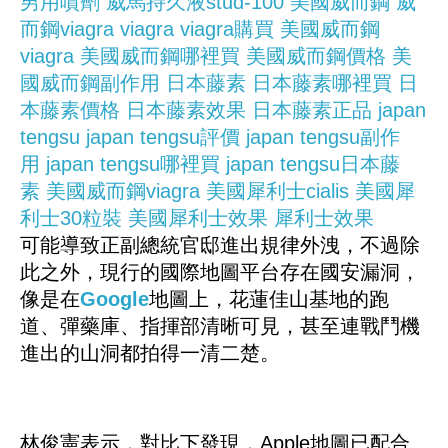
男用噴劑
威馬持久液stud-100
美國威而鋼
威
而鋼viagra
viagra
viagra購買
美國威而鋼
viagra
美國威而鋼哪裡買
美國威而鋼價格
美
國威而鋼副作用
日本藤素
日本藤素哪裡買
日
本藤素價格
日本藤素效果
日本藤素正品
japan
tengsu
japan tengsu評價
japan tengsu副作
用
japan tengsu哪裡買
japan tengsu日本藤
素
美國威而鋼viagra
美國犀利士cialis
美國犀
利士30粒裝
美國犀利士效果
犀利士效果
可能導致正副總統官邸進出規律外洩，不過除
此之外，現行的國際地圖平台存在國安漏洞，
像是在
Google
地圖上，花蓮佳山基地的跑
道、彈藥庫、指揮部清晰可見，甚至連戰鬥機
進出的山洞都拍得一清二楚。
林俊憲表示，對比下發現，Apple地圖已配合