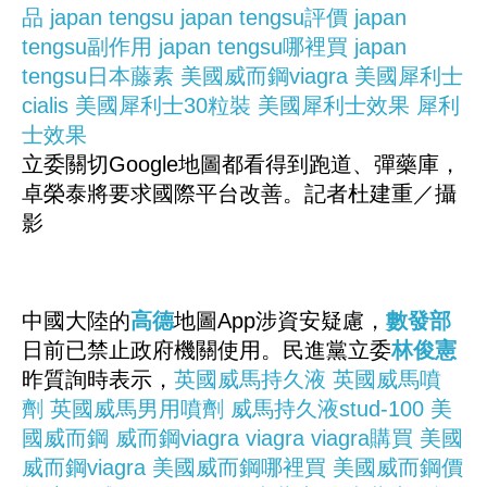
品
japan tengsu
japan tengsu評價
japan
tengsu副作用
japan tengsu哪裡買
japan
tengsu日本藤素
美國威而鋼viagra
美國犀利士
cialis
美國犀利士30粒裝
美國犀利士效果
犀利
士效果
立委關切Google地圖都看得到跑道、彈藥庫，
卓榮泰將要求國際平台改善。記者杜建重／攝
影
中國大陸的
高德
地圖App涉資安疑慮，
數發部
日前已禁止政府機關使用。民進黨立委
林俊憲
昨質詢時表示，
英國威馬持久液
英國威馬噴
劑
英國威馬男用噴劑
威馬持久液stud-100
美
國威而鋼
威而鋼viagra
viagra
viagra購買
美國
威而鋼viagra
美國威而鋼哪裡買
美國威而鋼價