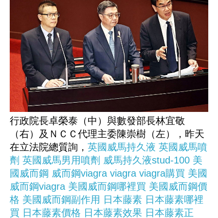
行政院長卓榮泰（中）與數發部長林宜敬
（右）及ＮＣＣ代理主委陳崇樹（左），昨天
在立法院總質詢，
英國威馬持久液
英國威馬噴
劑
英國威馬男用噴劑
威馬持久液stud-100
美
國威而鋼
威而鋼viagra
viagra
viagra購買
美國
威而鋼viagra
美國威而鋼哪裡買
美國威而鋼價
格
美國威而鋼副作用
日本藤素
日本藤素哪裡
買
日本藤素價格
日本藤素效果
日本藤素正