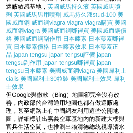
遮蔽敏感基地，
英國威馬持久液
英國威馬噴
劑
英國威馬男用噴劑
威馬持久液stud-100
美
國威而鋼
威而鋼viagra
viagra
viagra購買
美國
威而鋼viagra
美國威而鋼哪裡買
美國威而鋼價
格
美國威而鋼副作用
日本藤素
日本藤素哪裡
買
日本藤素價格
日本藤素效果
日本藤素正
品
japan tengsu
japan tengsu評價
japan
tengsu副作用
japan tengsu哪裡買
japan
tengsu日本藤素
美國威而鋼viagra
美國犀利士
cialis
美國犀利士30粒裝
美國犀利士效果
犀利
士效果
但Google與微軟（Bing）地圖卻完全沒有改
善，內政部的台灣通用地圖也都有做遮蔽處
理，甚至網路上有中國網友利用這些公開地
圖，詳細標註出嘉義空軍基地內的新建大樓與
官兵生活空間，也推測出賴清德總統視導清水