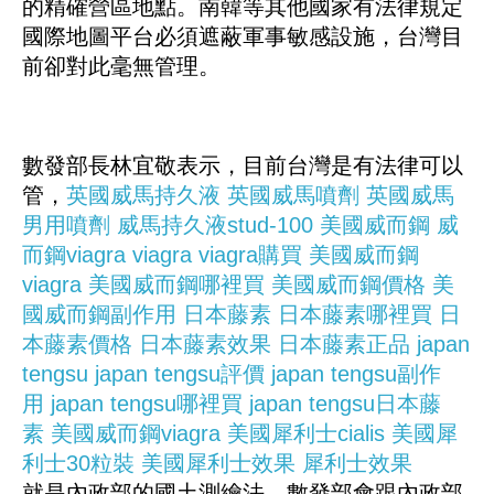
的精確營區地點。南韓等其他國家有法律規定
國際地圖平台必須遮蔽軍事敏感設施，台灣目
前卻對此毫無管理。
數發部長林宜敬表示，目前台灣是有法律可以
管，
英國威馬持久液
英國威馬噴劑
英國威馬
男用噴劑
威馬持久液stud-100
美國威而鋼
威
而鋼viagra
viagra
viagra購買
美國威而鋼
viagra
美國威而鋼哪裡買
美國威而鋼價格
美
國威而鋼副作用
日本藤素
日本藤素哪裡買
日
本藤素價格
日本藤素效果
日本藤素正品
japan
tengsu
japan tengsu評價
japan tengsu副作
用
japan tengsu哪裡買
japan tengsu日本藤
素
美國威而鋼viagra
美國犀利士cialis
美國犀
利士30粒裝
美國犀利士效果
犀利士效果
就是內政部的國土測繪法，數發部會跟內政部