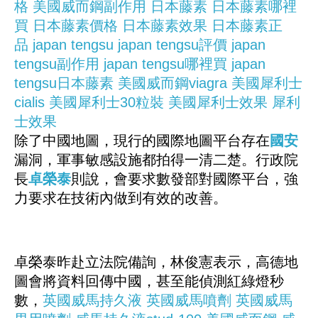
格
美國威而鋼副作用
日本藤素
日本藤素哪裡
買
日本藤素價格
日本藤素效果
日本藤素正
品
japan tengsu
japan tengsu評價
japan
tengsu副作用
japan tengsu哪裡買
japan
tengsu日本藤素
美國威而鋼viagra
美國犀利士
cialis
美國犀利士30粒裝
美國犀利士效果
犀利
士效果
除了中國地圖，現行的國際地圖平台存在
國安
漏洞，軍事敏感設施都拍得一清二楚。行政院
長
卓榮泰
則說，會要求數發部對國際平台，強
力要求在技術內做到有效的改善。
卓榮泰昨赴立法院備詢，林俊憲表示，高德地
圖會將資料回傳中國，甚至能偵測紅綠燈秒
數，
英國威馬持久液
英國威馬噴劑
英國威馬