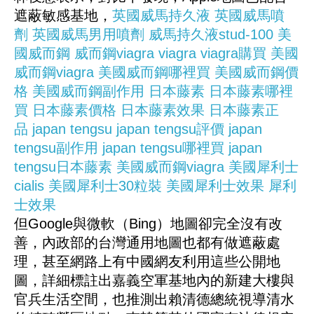
遮蔽敏感基地，
英國威馬持久液
英國威馬噴
劑
英國威馬男用噴劑
威馬持久液stud-100
美
國威而鋼
威而鋼viagra
viagra
viagra購買
美國
威而鋼viagra
美國威而鋼哪裡買
美國威而鋼價
格
美國威而鋼副作用
日本藤素
日本藤素哪裡
買
日本藤素價格
日本藤素效果
日本藤素正
品
japan tengsu
japan tengsu評價
japan
tengsu副作用
japan tengsu哪裡買
japan
tengsu日本藤素
美國威而鋼viagra
美國犀利士
cialis
美國犀利士30粒裝
美國犀利士效果
犀利
士效果
但Google與微軟（Bing）地圖卻完全沒有改
善，內政部的台灣通用地圖也都有做遮蔽處
理，甚至網路上有中國網友利用這些公開地
圖，詳細標註出嘉義空軍基地內的新建大樓與
官兵生活空間，也推測出賴清德總統視導清水