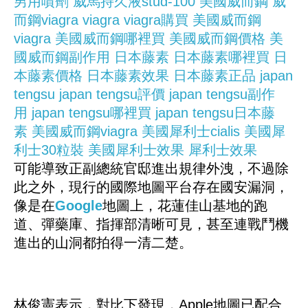
男用噴劑
威馬持久液stud-100
美國威而鋼
威
而鋼viagra
viagra
viagra購買
美國威而鋼
viagra
美國威而鋼哪裡買
美國威而鋼價格
美
國威而鋼副作用
日本藤素
日本藤素哪裡買
日
本藤素價格
日本藤素效果
日本藤素正品
japan
tengsu
japan tengsu評價
japan tengsu副作
用
japan tengsu哪裡買
japan tengsu日本藤
素
美國威而鋼viagra
美國犀利士cialis
美國犀
利士30粒裝
美國犀利士效果
犀利士效果
可能導致正副總統官邸進出規律外洩，不過除
此之外，現行的國際地圖平台存在國安漏洞，
像是在
Google
地圖上，花蓮佳山基地的跑
道、彈藥庫、指揮部清晰可見，甚至連戰鬥機
進出的山洞都拍得一清二楚。
林俊憲表示，對比下發現，Apple地圖已配合