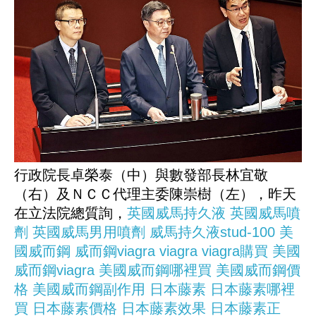
行政院長卓榮泰（中）與數發部長林宜敬
（右）及ＮＣＣ代理主委陳崇樹（左），昨天
在立法院總質詢，
英國威馬持久液
英國威馬噴
劑
英國威馬男用噴劑
威馬持久液stud-100
美
國威而鋼
威而鋼viagra
viagra
viagra購買
美國
威而鋼viagra
美國威而鋼哪裡買
美國威而鋼價
格
美國威而鋼副作用
日本藤素
日本藤素哪裡
買
日本藤素價格
日本藤素效果
日本藤素正