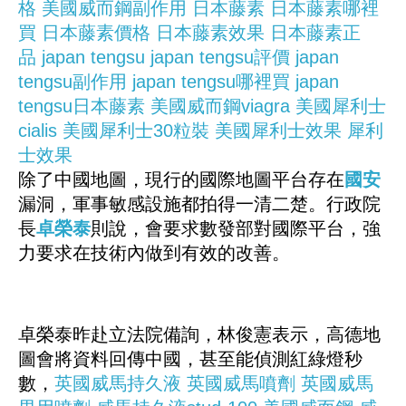
格
美國威而鋼副作用
日本藤素
日本藤素哪裡
買
日本藤素價格
日本藤素效果
日本藤素正
品
japan tengsu
japan tengsu評價
japan
tengsu副作用
japan tengsu哪裡買
japan
tengsu日本藤素
美國威而鋼viagra
美國犀利士
cialis
美國犀利士30粒裝
美國犀利士效果
犀利
士效果
除了中國地圖，現行的國際地圖平台存在
國安
漏洞，軍事敏感設施都拍得一清二楚。行政院
長
卓榮泰
則說，會要求數發部對國際平台，強
力要求在技術內做到有效的改善。
卓榮泰昨赴立法院備詢，林俊憲表示，高德地
圖會將資料回傳中國，甚至能偵測紅綠燈秒
數，
英國威馬持久液
英國威馬噴劑
英國威馬