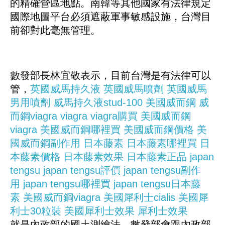
的精確營區地點。南韓等其他國家有法律規定
國際地圖平台必須遮蔽軍事敏感設施，台灣目
前卻對此毫無管理。
數發部長林宜敬表示，目前台灣是有法律可以
管，
英國威馬持久液
英國威馬噴劑
英國威馬
男用噴劑
威馬持久液stud-100
美國威而鋼
威
而鋼viagra
viagra
viagra購買
美國威而鋼
viagra
美國威而鋼哪裡買
美國威而鋼價格
美
國威而鋼副作用
日本藤素
日本藤素哪裡買
日
本藤素價格
日本藤素效果
日本藤素正品
japan
tengsu
japan tengsu評價
japan tengsu副作
用
japan tengsu哪裡買
japan tengsu日本藤
素
美國威而鋼viagra
美國犀利士cialis
美國犀
利士30粒裝
美國犀利士效果
犀利士效果
就是內政部的國土測繪法，數發部會跟內政部