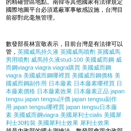
的精確營區地點。南韓等其他國家有法律規定
國際地圖平台必須遮蔽軍事敏感設施，台灣目
前卻對此毫無管理。
數發部長林宜敬表示，目前台灣是有法律可以
管，
英國威馬持久液
英國威馬噴劑
英國威馬
男用噴劑
威馬持久液stud-100
美國威而鋼
威
而鋼viagra
viagra
viagra購買
美國威而鋼
viagra
美國威而鋼哪裡買
美國威而鋼價格
美
國威而鋼副作用
日本藤素
日本藤素哪裡買
日
本藤素價格
日本藤素效果
日本藤素正品
japan
tengsu
japan tengsu評價
japan tengsu副作
用
japan tengsu哪裡買
japan tengsu日本藤
素
美國威而鋼viagra
美國犀利士cialis
美國犀
利士30粒裝
美國犀利士效果
犀利士效果
就是內政部的國土測繪法，數發部會跟內政部