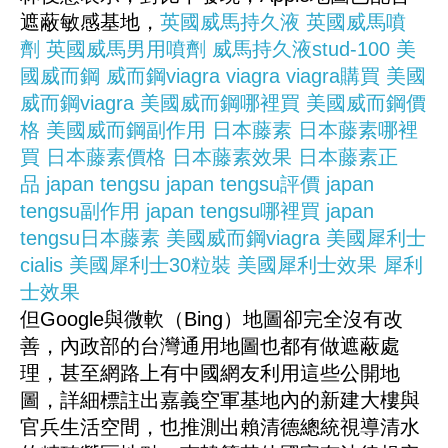
遮蔽敏感基地，
英國威馬持久液
英國威馬噴
劑
英國威馬男用噴劑
威馬持久液stud-100
美
國威而鋼
威而鋼viagra
viagra
viagra購買
美國
威而鋼viagra
美國威而鋼哪裡買
美國威而鋼價
格
美國威而鋼副作用
日本藤素
日本藤素哪裡
買
日本藤素價格
日本藤素效果
日本藤素正
品
japan tengsu
japan tengsu評價
japan
tengsu副作用
japan tengsu哪裡買
japan
tengsu日本藤素
美國威而鋼viagra
美國犀利士
cialis
美國犀利士30粒裝
美國犀利士效果
犀利
士效果
但Google與微軟（Bing）地圖卻完全沒有改
善，內政部的台灣通用地圖也都有做遮蔽處
理，甚至網路上有中國網友利用這些公開地
圖，詳細標註出嘉義空軍基地內的新建大樓與
官兵生活空間，也推測出賴清德總統視導清水