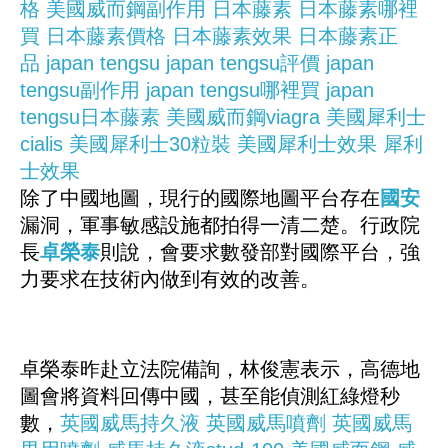
格
美國威而鋼副作用
日本藤素
日本藤素哪裡
買
日本藤素價格
日本藤素效果
日本藤素正
品
japan tengsu
japan tengsu評價
japan
tengsu副作用
japan tengsu哪裡買
japan
tengsu日本藤素
美國威而鋼viagra
美國犀利士
cialis
美國犀利士30粒裝
美國犀利士效果
犀利
士效果
除了中國地圖，現行的國際地圖平台存在
國安
漏洞，軍事敏感設施都拍得一清二楚。行政院
長
卓榮泰
則說，會要求數發部對國際平台，強
力要求在技術內做到有效的改善。
卓榮泰昨赴立法院備詢，林俊憲表示，高德地
圖會將資料回傳中國，甚至能偵測紅綠燈秒
數，
英國威馬持久液
英國威馬噴劑
英國威馬