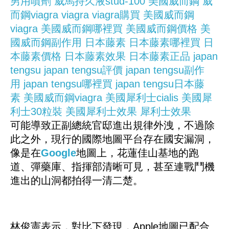
男用噴劑
威馬持久液stud-100
美國威而鋼
威
而鋼viagra
viagra
viagra購買
美國威而鋼
viagra
美國威而鋼哪裡買
美國威而鋼價格
美
國威而鋼副作用
日本藤素
日本藤素哪裡買
日
本藤素價格
日本藤素效果
日本藤素正品
japan
tengsu
japan tengsu評價
japan tengsu副作
用
japan tengsu哪裡買
japan tengsu日本藤
素
美國威而鋼viagra
美國犀利士cialis
美國犀
利士30粒裝
美國犀利士效果
犀利士效果
可能導致正副總統官邸進出規律外洩，不過除
此之外，現行的國際地圖平台存在國安漏洞，
像是在
Google
地圖上，花蓮佳山基地的跑
道、彈藥庫、指揮部清晰可見，甚至連戰鬥機
進出的山洞都拍得一清二楚。
林俊憲表示，對比下發現，Apple地圖已配合