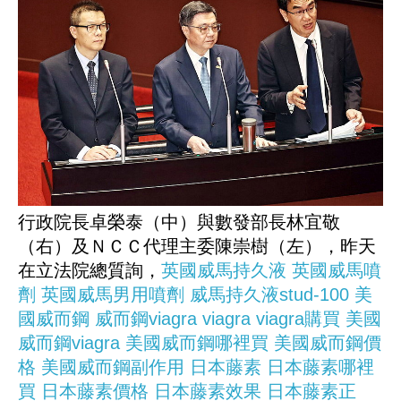
行政院長卓榮泰（中）與數發部長林宜敬
（右）及ＮＣＣ代理主委陳崇樹（左），昨天
在立法院總質詢，
英國威馬持久液
英國威馬噴
劑
英國威馬男用噴劑
威馬持久液stud-100
美
國威而鋼
威而鋼viagra
viagra
viagra購買
美國
威而鋼viagra
美國威而鋼哪裡買
美國威而鋼價
格
美國威而鋼副作用
日本藤素
日本藤素哪裡
買
日本藤素價格
日本藤素效果
日本藤素正