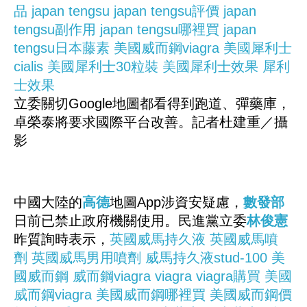
品
japan tengsu
japan tengsu評價
japan
tengsu副作用
japan tengsu哪裡買
japan
tengsu日本藤素
美國威而鋼viagra
美國犀利士
cialis
美國犀利士30粒裝
美國犀利士效果
犀利
士效果
立委關切Google地圖都看得到跑道、彈藥庫，
卓榮泰將要求國際平台改善。記者杜建重／攝
影
中國大陸的
高德
地圖App涉資安疑慮，
數發部
日前已禁止政府機關使用。民進黨立委
林俊憲
昨質詢時表示，
英國威馬持久液
英國威馬噴
劑
英國威馬男用噴劑
威馬持久液stud-100
美
國威而鋼
威而鋼viagra
viagra
viagra購買
美國
威而鋼viagra
美國威而鋼哪裡買
美國威而鋼價