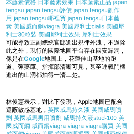
本藤素價格
日本藤素效果
日本藤素正品
japan
tengsu
japan tengsu評價
japan tengsu副作
用
japan tengsu哪裡買
japan tengsu日本藤
素
美國威而鋼viagra
美國犀利士cialis
美國犀
利士30粒裝
美國犀利士效果
犀利士效果
可能導致正副總統官邸進出規律外洩，不過除
此之外，現行的國際地圖平台存在國安漏洞，
像是在
Google
地圖上，花蓮佳山基地的跑
道、彈藥庫、指揮部清晰可見，甚至連戰鬥機
進出的山洞都拍得一清二楚。
林俊憲表示，對比下發現，Apple地圖已配合
遮蔽敏感基地，
英國威馬持久液
英國威馬噴
劑
英國威馬男用噴劑
威馬持久液stud-100
美
國威而鋼
威而鋼viagra
viagra
viagra購買
美國