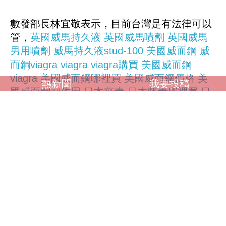
數發部長林宜敬表示，目前台灣是有法律可以
管，
英國威馬持久液
英國威馬噴劑
英國威馬
男用噴劑
威馬持久液stud-100
美國威而鋼
威
而鋼viagra
viagra
viagra購買
美國威而鋼
viagra
美國威而鋼哪裡買
美國威而鋼價格
美
熱新聞
我要投稿
國威而鋼副作用
日本藤素
日本藤素哪裡買
日
本藤素價格
日本藤素效果
日本藤素正品
japan
tengsu
japan tengsu評價
japan tengsu副作
用
japan tengsu哪裡買
japan tengsu日本藤
素
美國威而鋼viagra
美國犀利士cialis
美國犀
利士30粒裝
美國犀利士效果
犀利士效果
就是內政部的國土測繪法，數發部會跟內政部
去討論。