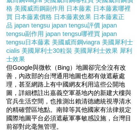
威而鋼viagra
美國威而鋼哪裡買
美國威而鋼價
格
美國威而鋼副作用
日本藤素
日本藤素哪裡
買
日本藤素價格
日本藤素效果
日本藤素正
品
japan tengsu
japan tengsu評價
japan
tengsu副作用
japan tengsu哪裡買
japan
tengsu日本藤素
美國威而鋼viagra
美國犀利士
cialis
美國犀利士30粒裝
美國犀利士效果
犀利
士效果
但Google與微軟（Bing）地圖卻完全沒有改
善，內政部的台灣通用地圖也都有做遮蔽處
理，甚至網路上有中國網友利用這些公開地
圖，詳細標註出嘉義空軍基地內的新建大樓與
官兵生活空間，也推測出賴清德總統視導清水
的精確營區地點。南韓等其他國家有法律規定
國際地圖平台必須遮蔽軍事敏感設施，台灣目
前卻對此毫無管理。