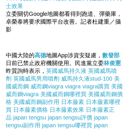
士效果
立委關切Google地圖都看得到跑道、彈藥庫，
卓榮泰將要求國際平台改善。記者杜建重／攝
影
中國大陸的
高德
地圖App涉資安疑慮，
數發部
日前已禁止政府機關使用。民進黨立委
林俊憲
昨質詢時表示，
英國威馬持久液
英國威馬噴
劑
英國威馬男用噴劑
威馬持久液stud-100
美
國威而鋼
威而鋼viagra
viagra
viagra購買
美國
威而鋼viagra
美國威而鋼哪裡買
美國威而鋼價
格
美國威而鋼副作用
日本藤素
日本藤素哪裡
買
日本藤素價格
日本藤素效果
日本藤素正
品
japan tengsu
japan tengsu評價
japan
tengsu副作用
japan tengsu哪裡買
japan