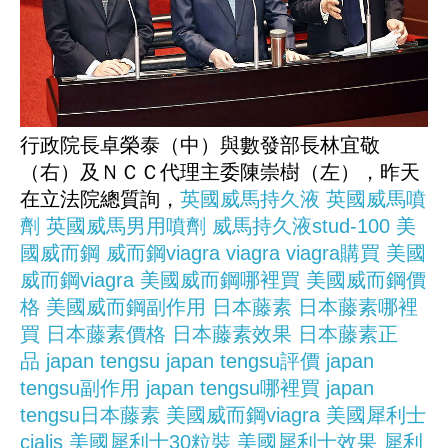
行政院長卓榮泰（中）與數發部長林宜敬
（右）及ＮＣＣ代理主委陳崇樹（左），昨天
在立法院總質詢，
英國威馬持久液
英國威馬噴
劑
英國威馬男用噴劑
威馬持久液stud-100
美
國威而鋼
威而鋼viagra
viagra
viagra購買
美國
威而鋼viagra
美國威而鋼哪裡買
美國威而鋼價
格
美國威而鋼副作用
日本藤素
日本藤素哪裡
買
日本藤素價格
日本藤素效果
日本藤素正
品
japan tengsu
japan tengsu評價
japan
tengsu副作用
japan tengsu哪裡買
japan
tengsu日本藤素
美國威而鋼viagra
美國犀利士
cialis
美國犀利士30粒裝
美國犀利士效果
犀利