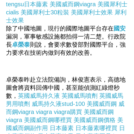
tengsu日本藤素
美國威而鋼viagra
美國犀利士
cialis
美國犀利士30粒裝
美國犀利士效果
犀利
士效果
除了中國地圖，現行的國際地圖平台存在
國安
漏洞，軍事敏感設施都拍得一清二楚。行政院
長
卓榮泰
則說，會要求數發部對國際平台，強
力要求在技術內做到有效的改善。
卓榮泰昨赴立法院備詢，林俊憲表示，高德地
圖會將資料回傳中國，甚至能偵測紅綠燈秒
數，
英國威馬持久液
英國威馬噴劑
英國威馬
男用噴劑
威馬持久液stud-100
美國威而鋼
威
而鋼viagra
viagra
viagra購買
美國威而鋼
viagra
美國威而鋼哪裡買
美國威而鋼價格
美
國威而鋼副作用
日本藤素
日本藤素哪裡買
日