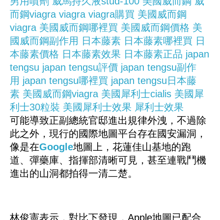
男用噴劑
威馬持久液stud-100
美國威而鋼
威
而鋼viagra
viagra
viagra購買
美國威而鋼
viagra
美國威而鋼哪裡買
美國威而鋼價格
美
國威而鋼副作用
日本藤素
日本藤素哪裡買
日
本藤素價格
日本藤素效果
日本藤素正品
japan
tengsu
japan tengsu評價
japan tengsu副作
用
japan tengsu哪裡買
japan tengsu日本藤
素
美國威而鋼viagra
美國犀利士cialis
美國犀
利士30粒裝
美國犀利士效果
犀利士效果
可能導致正副總統官邸進出規律外洩，不過除
此之外，現行的國際地圖平台存在國安漏洞，
像是在
Google
地圖上，花蓮佳山基地的跑
道、彈藥庫、指揮部清晰可見，甚至連戰鬥機
進出的山洞都拍得一清二楚。
林俊憲表示，對比下發現，Apple地圖已配合