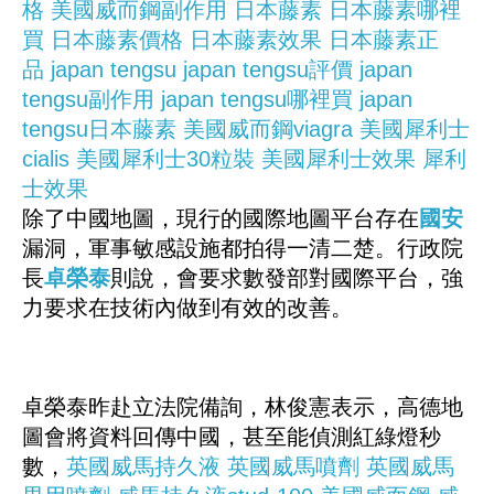
格
美國威而鋼副作用
日本藤素
日本藤素哪裡
買
日本藤素價格
日本藤素效果
日本藤素正
品
japan tengsu
japan tengsu評價
japan
tengsu副作用
japan tengsu哪裡買
japan
tengsu日本藤素
美國威而鋼viagra
美國犀利士
cialis
美國犀利士30粒裝
美國犀利士效果
犀利
士效果
除了中國地圖，現行的國際地圖平台存在
國安
漏洞，軍事敏感設施都拍得一清二楚。行政院
長
卓榮泰
則說，會要求數發部對國際平台，強
力要求在技術內做到有效的改善。
卓榮泰昨赴立法院備詢，林俊憲表示，高德地
圖會將資料回傳中國，甚至能偵測紅綠燈秒
數，
英國威馬持久液
英國威馬噴劑
英國威馬