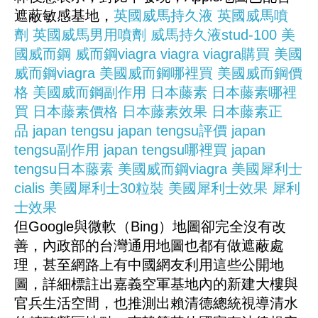
遮蔽敏感基地，
英國威馬持久液
英國威馬噴
劑
英國威馬男用噴劑
威馬持久液stud-100
美
國威而鋼
威而鋼viagra
viagra
viagra購買
美國
威而鋼viagra
美國威而鋼哪裡買
美國威而鋼價
格
美國威而鋼副作用
日本藤素
日本藤素哪裡
買
日本藤素價格
日本藤素效果
日本藤素正
品
japan tengsu
japan tengsu評價
japan
tengsu副作用
japan tengsu哪裡買
japan
tengsu日本藤素
美國威而鋼viagra
美國犀利士
cialis
美國犀利士30粒裝
美國犀利士效果
犀利
士效果
但Google與微軟（Bing）地圖卻完全沒有改
善，內政部的台灣通用地圖也都有做遮蔽處
理，甚至網路上有中國網友利用這些公開地
圖，詳細標註出嘉義空軍基地內的新建大樓與
官兵生活空間，也推測出賴清德總統視導清水