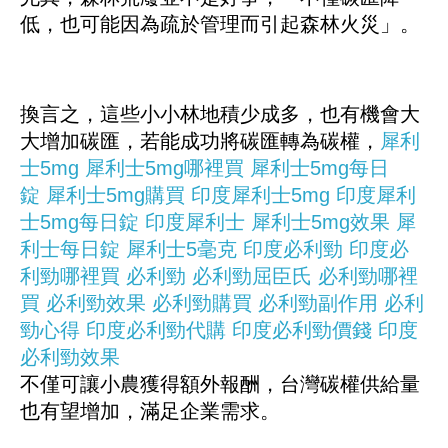
低，也可能因為疏於管理而引起森林火災」。
換言之，這些小小林地積少成多，也有機會大
大增加碳匯，若能成功將碳匯轉為碳權，
犀利
士5mg
犀利士5mg哪裡買
犀利士5mg每日
錠
犀利士5mg購買
印度犀利士5mg
印度犀利
士5mg每日錠
印度犀利士
犀利士5mg效果
犀
利士每日錠
犀利士5毫克
印度必利勁
印度必
利勁哪裡買
必利勁
必利勁屈臣氏
必利勁哪裡
買
必利勁效果
必利勁購買
必利勁副作用
必利
勁心得
印度必利勁代購
印度必利勁價錢
印度
必利勁效果
不僅可讓小農獲得額外報酬，台灣碳權供給量
也有望增加，滿足企業需求。