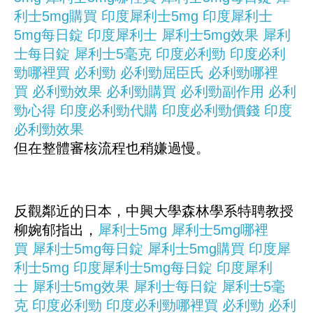
利士5mg購買
印度犀利士5mg
印度犀利士
5mg每日錠
印度犀利士
犀利士5mg效果
犀利
士每日錠
犀利士5毫克
印度必利勁
印度必利
勁哪裡買
必利勁
必利勁屈臣氏
必利勁哪裡
買
必利勁效果
必利勁購買
必利勁副作用
必利
勁心得
印度必利勁代購
印度必利勁價錢
印度
必利勁效果
但在整體審核流程也稍嫌過慢。
反觀鄰近的日本，中興大學森林學系特聘教授
柳婉郁指出，
犀利士5mg
犀利士5mg哪裡
買
犀利士5mg每日錠
犀利士5mg購買
印度犀
利士5mg
印度犀利士5mg每日錠
印度犀利
士
犀利士5mg效果
犀利士每日錠
犀利士5毫
克
印度必利勁
印度必利勁哪裡買
必利勁
必利