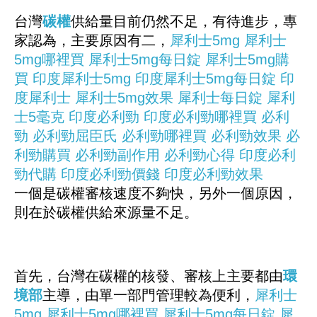
台灣
碳權
供給量目前仍然不足，有待進步，專
家認為，主要原因有二，
犀利士5mg
犀利士
5mg哪裡買
犀利士5mg每日錠
犀利士5mg購
買
印度犀利士5mg
印度犀利士5mg每日錠
印
度犀利士
犀利士5mg效果
犀利士每日錠
犀利
士5毫克
印度必利勁
印度必利勁哪裡買
必利
勁
必利勁屈臣氏
必利勁哪裡買
必利勁效果
必
利勁購買
必利勁副作用
必利勁心得
印度必利
勁代購
印度必利勁價錢
印度必利勁效果
一個是碳權審核速度不夠快，另外一個原因，
則在於碳權供給來源量不足。
首先，台灣在碳權的核發、審核上主要都由
環
境部
主導，由單一部門管理較為便利，
犀利士
5mg
犀利士5mg哪裡買
犀利士5mg每日錠
犀