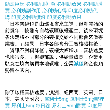
勁屈臣氏
必利勁哪裡買
必利勁效果
必利勁購
買
必利勁副作用
必利勁心得
印度必利勁代
購
印度必利勁價錢
印度必利勁效果
「日本曾經也是由環境省來主導，但剛開始的
前幾年，較難有自然碳匯碳權產生。後來環境
省決定將不同部分的碳權交給不同部會來做專
業審。」結果，日本各部會分工審核碳權後，
「資訊不對稱降低，碳權大幅增加，審核速度
也快很多。」柳婉郁說，供給量成長，企業更
願意在境內購買本地碳權，企業
減碳
資金也順
勢留在國內。
除了碳權審核速度，澳洲、紐西蘭、英國、日
本、美國等國家，
犀利士5mg
犀利士5mg哪裡
買
犀利士5mg每日錠
犀利士5mg購買
印度犀