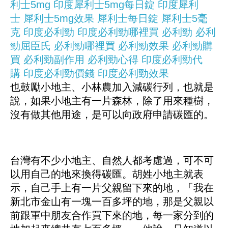
利士5mg
印度犀利士5mg每日錠
印度犀利
士
犀利士5mg效果
犀利士每日錠
犀利士5毫
克
印度必利勁
印度必利勁哪裡買
必利勁
必利
勁屈臣氏
必利勁哪裡買
必利勁效果
必利勁購
買
必利勁副作用
必利勁心得
印度必利勁代
購
印度必利勁價錢
印度必利勁效果
也鼓勵小地主、小林農加入減碳行列，也就是
說，如果小地主有一片森林，除了用來種樹，
沒有做其他用途，是可以向政府申請碳匯的。
台灣有不少小地主、自然人都考慮過，可不可
以用自己的地來換得碳匯。胡姓小地主就表
示，自己手上有一片父親留下來的地，「我在
新北市金山有一塊一百多坪的地，那是父親以
前跟軍中朋友合作買下來的地，每一家分到的