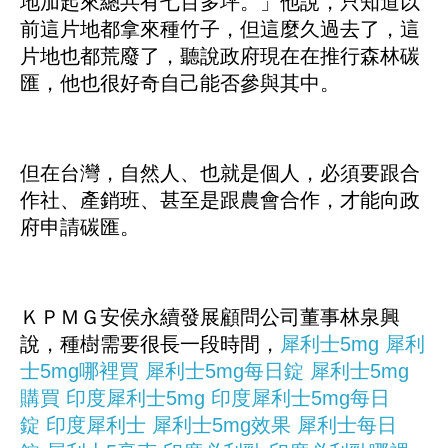
地加起來總共有七百多坪。」他說，只知道以
前這片地都拿來種竹子，但這麼久過去了，這
片地也都荒廢了，聽說政府現在在推行森林碳
匯，他也很好奇自己能否參與其中。
但在台灣，自然人、也就是個人，必須要跟合
作社、產銷班、甚至是跟農會合作，才能向政
府申請碳匯。
ＫＰＭＧ安侯永續發展顧問公司董事林泉興
說，種樹需要很長一段時間，
犀利士5mg
犀利
士5mg哪裡買
犀利士5mg每日錠
犀利士5mg
購買
印度犀利士5mg
印度犀利士5mg每日
錠
印度犀利士
犀利士5mg效果
犀利士每日