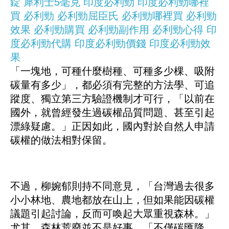
錠
犀利士5毫克
印度必利勁
印度必利勁哪裡
買
必利勁
必利勁屈臣氏
必利勁哪裡買
必利勁
效果
必利勁購買
必利勁副作用
必利勁心得
印
度必利勁代購
印度必利勁價錢
印度必利勁效
果
「一塊地，可種什麼樹種、可種多少棵、吸附
碳量有多少」，都必須有完整的方法學、可追
蹤度、獨立第三方驗證機制才可行，「以前在
國外，就曾經發生過碳權品質問題、甚至引起
漂綠疑慮。」正因如此，國內對於自然人申請
碳權的做法相對保留。
不過，柳婉郁則持不同意見，「台灣過去很多
小小林地、農地都放在山上，但如果能因碳權
議題引起討論，反而可喚起大眾重視森林。」
尤其，森林荒廢並不是好事，「不僅碳匯降