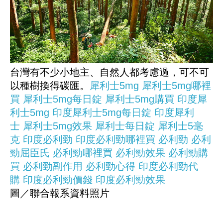
台灣有不少小地主、自然人都考慮過，可不可
以種樹換得碳匯。
犀利士5mg
犀利士5mg哪裡
買
犀利士5mg每日錠
犀利士5mg購買
印度犀
利士5mg
印度犀利士5mg每日錠
印度犀利
士
犀利士5mg效果
犀利士每日錠
犀利士5毫
克
印度必利勁
印度必利勁哪裡買
必利勁
必利
勁屈臣氏
必利勁哪裡買
必利勁效果
必利勁購
買
必利勁副作用
必利勁心得
印度必利勁代
購
印度必利勁價錢
印度必利勁效果
圖／聯合報系資料照片