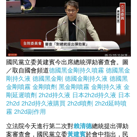
國民黨立委黃建賓今出席總統彈劾審查會。圖
／取自國會頻道
德國黑金剛持久噴霧
德國黑金
剛持久液
德國黑金剛
德國金剛持久液
德國黑
金剛噴霧
金剛噴劑
黑金剛噴霧
金剛持久液
金
剛延遲噴劑
2h2d持久液
日本2h2d持久液
日本
2h2d
2h2d持久液購買
2h2d噴劑
2h2d延時噴
霧
2h2d副作用
立法院今天進行第二次對
賴清德
總統提出彈劾
案審查會，國民黨立委
黃建賓
於會中指出，民