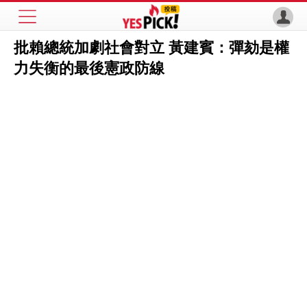
批賴總統加劇社會對立 黃建賓：彈劾是權
力失衡的最後憲政防線