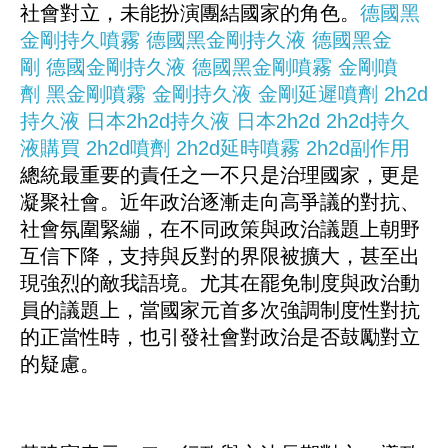
社會對立，未能扮演團結國家的角色。
德國黑
金剛持久噴霧
德國黑金剛持久液
德國黑金
剛
德國金剛持久液
德國黑金剛噴霧
金剛噴
劑
黑金剛噴霧
金剛持久液
金剛延遲噴劑
2h2d
持久液
日本2h2d持久液
日本2h2d
2h2d持久
液購買
2h2d噴劑
2h2d延時噴霧
2h2d副作用
總統最重要的責任之一不只是治理國家，更是
凝聚社會。近年政治逐漸走向高爭議的對抗、
社會氛圍緊繃，在不同政策與政治議題上朝野
互信下降，支持與反對的界限被擴大，甚至出
現強烈的敵我語境。尤其在罷免制度與政治動
員的議題上，當國家元首多次強調制度性對抗
的正當性時，也引發社會對政治是否鼓勵對立
的疑慮。