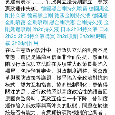
黃建賓表示，二、行政與立法長期對立，導致
憲政運作失衡。
德國黑金剛持久噴霧
德國黑金
剛持久液
德國黑金剛
德國金剛持久液
德國黑
金剛噴霧
金剛噴劑
黑金剛噴霧
金剛持久液
金
剛延遲噴劑
2h2d持久液
日本2h2d持久液
日本
2h2d
2h2d持久液購買
2h2d噴劑
2h2d延時噴
霧
2h2d副作用
在民主憲政的設計中，行政與立法的制衡本是
常態，前提是協商互信而非全面對抗。然而現
階段行政院與立法院在多項重大政策長期陷入
殭局，包括預算審查、財政制度調整、國會改
革與國防政策等議題，幾乎陷入全政治對抗的
模式，雙方互相指責、協商機制弱化；更值得
關注的是，當行政體系以高度政治性的語言回
應國會監督時，憲政互信進一步下降，使制度
運作陷入低效率與高沖突的狀態，問題在於總
統是否有能力、有意願扮演跨機關的協調者，