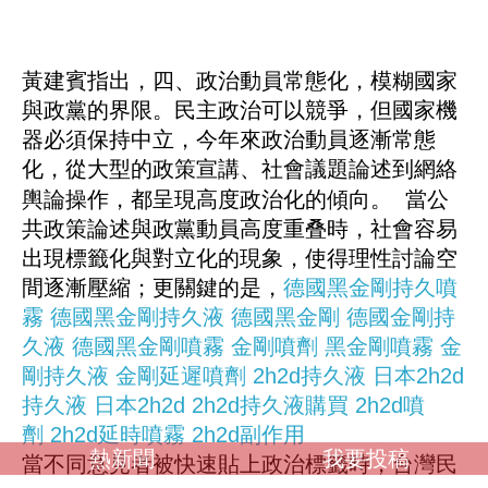
黃建賓指出，四、政治動員常態化，模糊國家
與政黨的界限。民主政治可以競爭，但國家機
器必須保持中立，今年來政治動員逐漸常態
化，從大型的政策宣講、社會議題論述到網絡
輿論操作，都呈現高度政治化的傾向。 當公
共政策論述與政黨動員高度重叠時，社會容易
出現標籤化與對立化的現象，使得理性討論空
間逐漸壓縮；更關鍵的是，
德國黑金剛持久噴
霧
德國黑金剛持久液
德國黑金剛
德國金剛持
久液
德國黑金剛噴霧
金剛噴劑
黑金剛噴霧
金
剛持久液
金剛延遲噴劑
2h2d持久液
日本2h2d
持久液
日本2h2d
2h2d持久液購買
2h2d噴
劑
2h2d延時噴霧
2h2d副作用
熱新聞
我要投稿
當不同意見者被快速貼上政治標籤時，台灣民