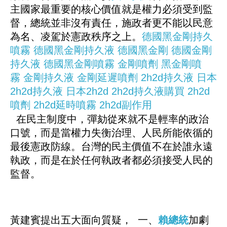
主國家最重要的核心價值就是權力必須受到監
督，總統並非沒有責任，施政者更不能以民意
為名、凌駕於憲政秩序之上。
德國黑金剛持久
噴霧
德國黑金剛持久液
德國黑金剛
德國金剛
持久液
德國黑金剛噴霧
金剛噴劑
黑金剛噴
霧
金剛持久液
金剛延遲噴劑
2h2d持久液
日本
2h2d持久液
日本2h2d
2h2d持久液購買
2h2d
噴劑
2h2d延時噴霧
2h2d副作用
在民主制度中，彈劾從來就不是輕率的政治
口號，而是當權力失衡治理、人民所能依循的
最後憲政防線。台灣的民主價值不在於誰永遠
執政，而是在於任何執政者都必須接受人民的
監督。
黃建賓提出五大面向質疑， 一、
賴總統
加劇