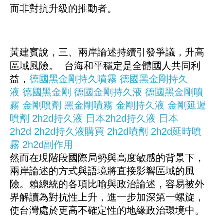
而非對抗升級的推動者。
黃建賓說，三、兩岸論述持續引發爭議，升高
區域風險。 台海和平穩定是全體國人共同利
益，
德國黑金剛持久噴霧
德國黑金剛持久
液
德國黑金剛
德國金剛持久液
德國黑金剛噴
霧
金剛噴劑
黑金剛噴霧
金剛持久液
金剛延遲
噴劑
2h2d持久液
日本2h2d持久液
日本
2h2d
2h2d持久液購買
2h2d噴劑
2h2d延時噴
霧
2h2d副作用
然而在現階段國際局勢與高度敏感的背景下，
兩岸論述的方式與語境將直接影響區域的風
險。賴總統的各項比喻與政治論述，容易被外
界解讀為對抗性上升，進一步加深第一螺旋，
使台灣處於更高不確定性的地緣政治環境中。