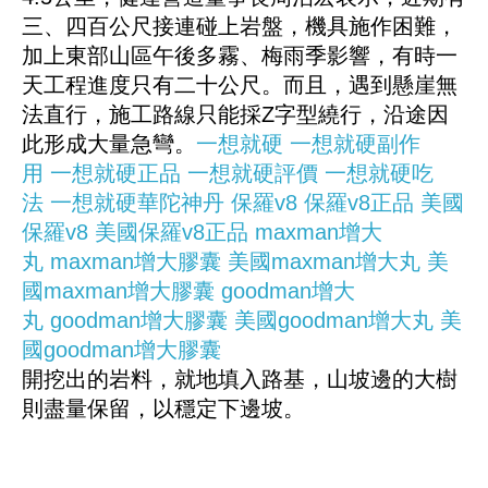
三、四百公尺接連碰上岩盤，機具施作困難，
加上東部山區午後多霧、梅雨季影響，有時一
天工程進度只有二十公尺。而且，遇到懸崖無
法直行，施工路線只能採Z字型繞行，沿途因
此形成大量急彎。
一想就硬
一想就硬副作
用
一想就硬正品
一想就硬評價
一想就硬吃
法
一想就硬華陀神丹
保羅v8
保羅v8正品
美國
保羅v8
美國保羅v8正品
maxman增大
丸
maxman增大膠囊
美國maxman增大丸
美
國maxman增大膠囊
goodman增大
丸
goodman增大膠囊
美國goodman增大丸
美
國goodman增大膠囊
開挖出的岩料，就地填入路基，山坡邊的大樹
則盡量保留，以穩定下邊坡。