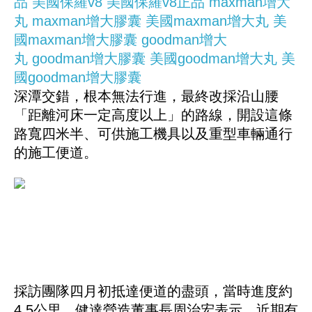
品
美國保羅v8
美國保羅v8正品
maxman增大
丸
maxman增大膠囊
美國maxman增大丸
美
國maxman增大膠囊
goodman增大
丸
goodman增大膠囊
美國goodman增大丸
美
國goodman增大膠囊
深潭交錯，根本無法行進，最終改採沿山腰
「距離河床一定高度以上」的路線，開設這條
路寬四米半、可供施工機具以及重型車輛通行
的施工便道。
採訪團隊四月初抵達便道的盡頭，當時進度約
4.5公里，健達營造董事長周治宏表示，近期有