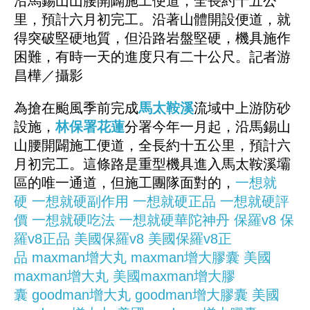
沿馬錫山山腰開闢施工便道，全長約十五公
里，預計六月初完工。沿著山體開設便道，就
得突破堅硬地質，但沿路岩盤堅硬，機具施作
困難，有時一天的進度只有二十公尺。記者游
昌樺／攝影
為搶在颱風季前完成
馬太鞍溪
流域中上游防砂
設施，
林保署
花蓮
分署今年一月起，沿馬錫山
山腰開闢施工便道，全長約十五公里，預計六
月初完工。這條路是重型機具進入馬太鞍溪壩
區的唯一通道，但施工團隊面對的，
一想就
硬
一想就硬副作用
一想就硬正品
一想就硬評
價
一想就硬吃法
一想就硬華陀神丹
保羅v8
保
羅v8正品
美國保羅v8
美國保羅v8正
品
maxman增大丸
maxman增大膠囊
美國
maxman增大丸
美國maxman增大膠
囊
goodman增大丸
goodman增大膠囊
美國