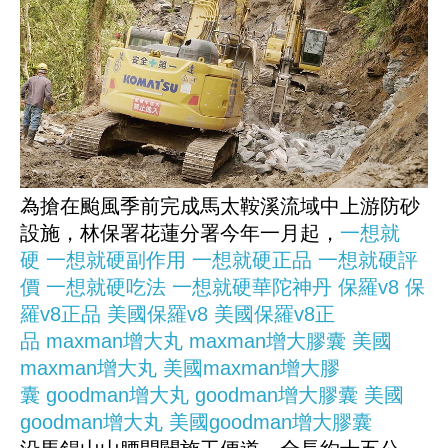
為搶在颱風季前完成馬太鞍溪流域中上游防砂
設施，林保署花蓮分署今年一月起，
一想就
硬
一想就硬副作用
一想就硬正品
一想就硬評
價
一想就硬吃法
一想就硬華陀神丹
保羅v8
保
羅v8正品
美國保羅v8
美國保羅v8正
品
maxman增大丸
maxman增大膠囊
美國
maxman增大丸
美國maxman增大膠
囊
goodman增大丸
goodman增大膠囊
美國
goodman增大丸
美國goodman增大膠囊