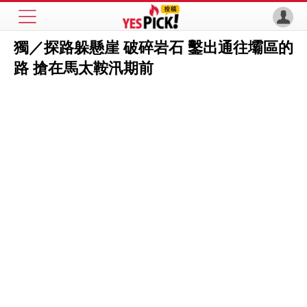
獨／探路躲懸崖 破碎岩石 鑿出通往壩區的
路 搶在馬太鞍汛期前