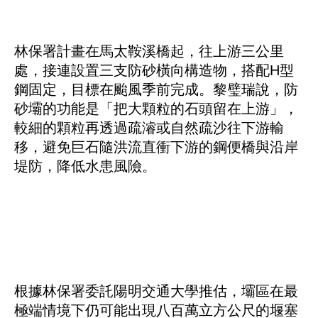
林保署計畫在馬太鞍溪橋起，往上游三公里
處，接連設置三支防砂橫向構造物，搭配H型
鋼固定，目標在颱風季前完成。黎璧瑞說，防
砂壩的功能是「把大顆粒的石頭留在上游」，
較細的顆粒再透過疏濬或自然疏沙往下游輸
移，避免巨石隨洪流直衝下游的鋼便橋與沿岸
堤防，降低水患風險。
根據林保署委託陽明交通大學推估，壩區在最
極端情境下仍可能出現八百萬立方公尺的堰塞