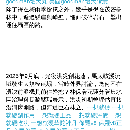
goodman增大丸
美國goodman增大膠囊
除了得在梅雨季搶挖之外，幾乎是得在茂密樹
林中，避過懸崖與峭壁，進而破碎岩石、鑿出
通往壩區的路。
2025年9月底，光復洪災創花蓮，馬太鞍溪流
域發生大規模崩塌，當時外界討論，為何不在
潰決前派機具前往降挖？林保署花蓮分署集水
區治理科長黎璧瑞表示，洪災初期曾評估直接
沿河床開路，但河道巨石林立、
一想就硬
一想
就硬副作用
一想就硬正品
一想就硬評價
一想
就硬吃法
一想就硬華陀神丹
保羅v8
保羅v8正