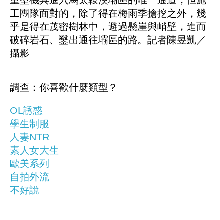
重型機具進入馬太鞍溪壩區的唯一通道，但施
工團隊面對的，除了得在梅雨季搶挖之外，幾
乎是得在茂密樹林中，避過懸崖與峭壁，進而
破碎岩石、鑿出通往壩區的路。記者陳昱凱／
攝影
調查：你喜歡什麼類型？
OL誘惑
學生制服
人妻NTR
素人女大生
歐美系列
自拍外流
不好說