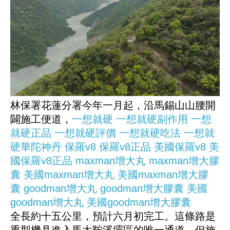
林保署花蓮分署今年一月起，沿馬錫山山腰開
闢施工便道，
一想就硬
一想就硬副作用
一想
就硬正品
一想就硬評價
一想就硬吃法
一想就
硬華陀神丹
保羅v8
保羅v8正品
美國保羅v8
美
國保羅v8正品
maxman增大丸
maxman增大膠
囊
美國maxman增大丸
美國maxman增大膠
囊
goodman增大丸
goodman增大膠囊
美國
goodman增大丸
美國goodman增大膠囊
全長約十五公里，預計六月初完工。這條路是