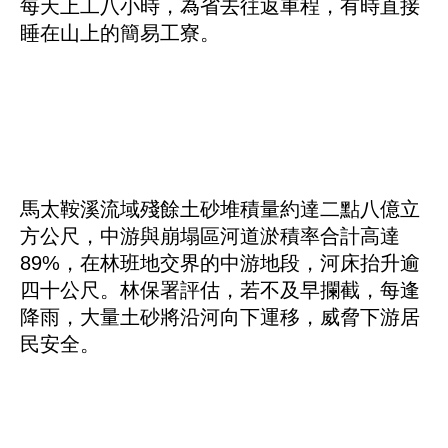
每天上工八小時，為省去往返車程，有時直接
睡在山上的簡易工寮。
馬太鞍溪流域殘餘土砂堆積量約達二點八億立
方公尺，中游與崩塌區河道淤積率合計高達
89%，在林班地交界的中游地段，河床抬升逾
四十公尺。林保署評估，若不及早攔截，每逢
降雨，大量土砂將沿河向下運移，威脅下游居
民安全。