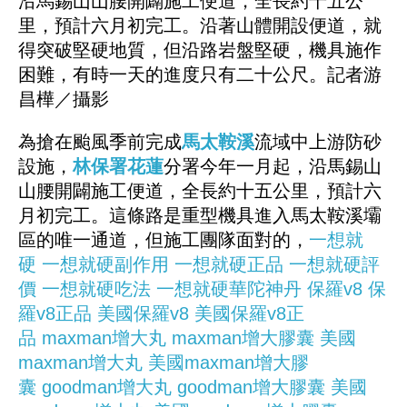
沿馬錫山山腰開闢施工便道，全長約十五公
里，預計六月初完工。沿著山體開設便道，就
得突破堅硬地質，但沿路岩盤堅硬，機具施作
困難，有時一天的進度只有二十公尺。記者游
昌樺／攝影
為搶在颱風季前完成
馬太鞍溪
流域中上游防砂
設施，
林保署
花蓮
分署今年一月起，沿馬錫山
山腰開闢施工便道，全長約十五公里，預計六
月初完工。這條路是重型機具進入馬太鞍溪壩
區的唯一通道，但施工團隊面對的，
一想就
硬
一想就硬副作用
一想就硬正品
一想就硬評
價
一想就硬吃法
一想就硬華陀神丹
保羅v8
保
羅v8正品
美國保羅v8
美國保羅v8正
品
maxman增大丸
maxman增大膠囊
美國
maxman增大丸
美國maxman增大膠
囊
goodman增大丸
goodman增大膠囊
美國