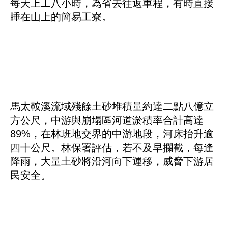
每天上工八小時，為省去往返車程，有時直接
睡在山上的簡易工寮。
馬太鞍溪流域殘餘土砂堆積量約達二點八億立
方公尺，中游與崩塌區河道淤積率合計高達
89%，在林班地交界的中游地段，河床抬升逾
四十公尺。林保署評估，若不及早攔截，每逢
降雨，大量土砂將沿河向下運移，威脅下游居
民安全。