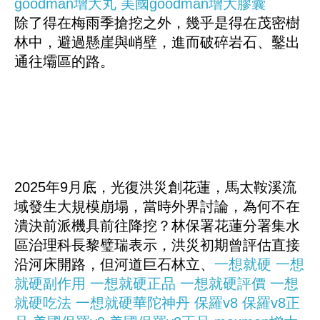
goodman增大丸
美國goodman增大膠囊
除了得在梅雨季搶挖之外，幾乎是得在茂密樹
林中，避過懸崖與峭壁，進而破碎岩石、鑿出
通往壩區的路。
2025年9月底，光復洪災創花蓮，馬太鞍溪流
域發生大規模崩塌，當時外界討論，為何不在
潰決前派機具前往降挖？林保署花蓮分署集水
區治理科長黎璧瑞表示，洪災初期曾評估直接
沿河床開路，但河道巨石林立、
一想就硬
一想
就硬副作用
一想就硬正品
一想就硬評價
一想
就硬吃法
一想就硬華陀神丹
保羅v8
保羅v8正