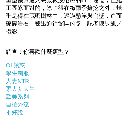
重型機具進入馬太鞍溪壩區的唯一通道，但施
工團隊面對的，除了得在梅雨季搶挖之外，幾
乎是得在茂密樹林中，避過懸崖與峭壁，進而
破碎岩石、鑿出通往壩區的路。記者陳昱凱／
攝影
調查：你喜歡什麼類型？
OL誘惑
學生制服
人妻NTR
素人女大生
歐美系列
自拍外流
不好說