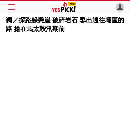
獨／探路躲懸崖 破碎岩石 鑿出通往壩區的
路 搶在馬太鞍汛期前