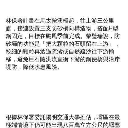
林保署計畫在馬太鞍溪橋起，往上游三公里
處，接連設置三支防砂橫向構造物，搭配H型
鋼固定，目標在颱風季前完成。黎璧瑞說，防
砂壩的功能是「把大顆粒的石頭留在上游」，
較細的顆粒再透過疏濬或自然疏沙往下游輸
移，避免巨石隨洪流直衝下游的鋼便橋與沿岸
堤防，降低水患風險。
根據林保署委託陽明交通大學推估，壩區在最
極端情境下仍可能出現八百萬立方公尺的堰塞