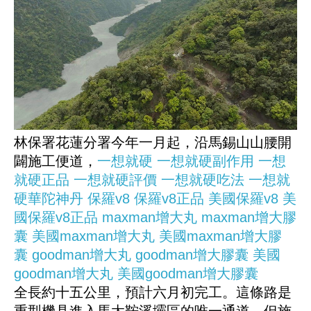
林保署花蓮分署今年一月起，沿馬錫山山腰開
闢施工便道，
一想就硬
一想就硬副作用
一想
就硬正品
一想就硬評價
一想就硬吃法
一想就
硬華陀神丹
保羅v8
保羅v8正品
美國保羅v8
美
國保羅v8正品
maxman增大丸
maxman增大膠
囊
美國maxman增大丸
美國maxman增大膠
囊
goodman增大丸
goodman增大膠囊
美國
goodman增大丸
美國goodman增大膠囊
全長約十五公里，預計六月初完工。這條路是