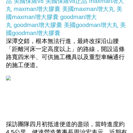
品
美國保羅v8
美國保羅v8正品
maxman增大
丸
maxman增大膠囊
美國maxman增大丸
美
國maxman增大膠囊
goodman增大
丸
goodman增大膠囊
美國goodman增大丸
美
國goodman增大膠囊
深潭交錯，根本無法行進，最終改採沿山腰
「距離河床一定高度以上」的路線，開設這條
路寬四米半、可供施工機具以及重型車輛通行
的施工便道。
採訪團隊四月初抵達便道的盡頭，當時進度約
4.5公里，健達營造董事長周治宏表示，近期有