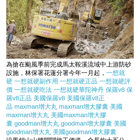
為搶在颱風季前完成馬太鞍溪流域中上游防砂
設施，林保署花蓮分署今年一月起，
一想就
硬
一想就硬副作用
一想就硬正品
一想就硬評
價
一想就硬吃法
一想就硬華陀神丹
保羅v8
保
羅v8正品
美國保羅v8
美國保羅v8正
品
maxman增大丸
maxman增大膠囊
美國
maxman增大丸
美國maxman增大膠
囊
goodman增大丸
goodman增大膠囊
美國
goodman增大丸
美國goodman增大膠囊