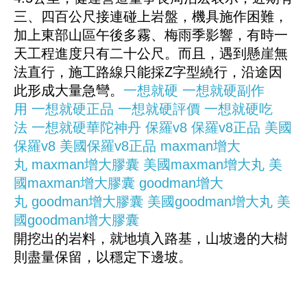
三、四百公尺接連碰上岩盤，機具施作困難，
加上東部山區午後多霧、梅雨季影響，有時一
天工程進度只有二十公尺。而且，遇到懸崖無
法直行，施工路線只能採Z字型繞行，沿途因
此形成大量急彎。
一想就硬
一想就硬副作
用
一想就硬正品
一想就硬評價
一想就硬吃
法
一想就硬華陀神丹
保羅v8
保羅v8正品
美國
保羅v8
美國保羅v8正品
maxman增大
丸
maxman增大膠囊
美國maxman增大丸
美
國maxman增大膠囊
goodman增大
丸
goodman增大膠囊
美國goodman增大丸
美
國goodman增大膠囊
開挖出的岩料，就地填入路基，山坡邊的大樹
則盡量保留，以穩定下邊坡。