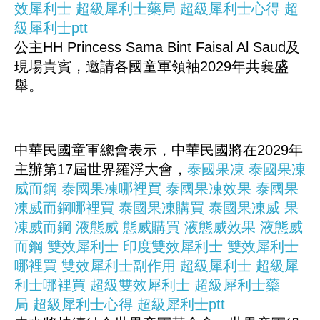
效犀利士
超級犀利士藥局
超級犀利士心得
超
級犀利士ptt
公主HH Princess Sama Bint Faisal Al Saud及
現場貴賓，邀請各國童軍領袖2029年共襄盛
舉。
中華民國童軍總會表示，中華民國將在2029年
主辦第17屆世界羅浮大會，
泰國果凍
泰國果凍
威而鋼
泰國果凍哪裡買
泰國果凍效果
泰國果
凍威而鋼哪裡買
泰國果凍購買
泰國果凍威
果
凍威而鋼
液態威
態威購買
液態威效果
液態威
而鋼
雙效犀利士
印度雙效犀利士
雙效犀利士
哪裡買
雙效犀利士副作用
超級犀利士
超級犀
利士哪裡買
超級雙效犀利士
超級犀利士藥
局
超級犀利士心得
超級犀利士ptt