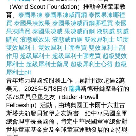
（World Scout Foundation）推動全球童軍教
育、
泰國果凍
泰國果凍威而鋼
泰國果凍哪裡
買
泰國果凍效果
泰國果凍威而鋼哪裡買
泰國
果凍購買
泰國果凍威
果凍威而鋼
液態威
態威
購買
液態威效果
液態威而鋼
雙效犀利士
印度
雙效犀利士
雙效犀利士哪裡買
雙效犀利士副
作用
超級犀利士
超級犀利士哪裡買
超級雙效
犀利士
超級犀利士藥局
超級犀利士心得
超級
犀利士ptt
青年培力與國際服務工作，累計捐款超過2萬
美元。2026年5月8日在
瑞典
斯德哥爾摩舉行的
第78屆貝登堡之友（Baden-Powell
Fellowship）活動，由瑞典國王卡爾十六世古
斯塔夫頒發貝登堡之友證書，給中華民國童軍
總會理事長高國倫，肯定中華民國童軍總會對
世界童軍基金會及全球童軍運動發展的支持與