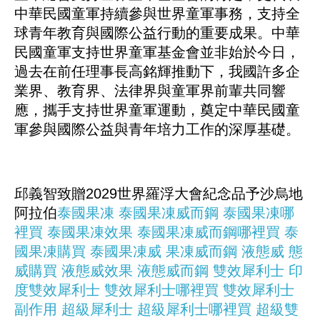
中華民國童軍持續參與世界童軍事務，支持全
球青年教育與國際公益行動的重要成果。中華
民國童軍支持世界童軍基金會並非始於今日，
過去在前任理事長高銘輝推動下，我國許多企
業界、教育界、法律界與童軍界前輩共同響
應，攜手支持世界童軍運動，奠定中華民國童
軍參與國際公益與青年培力工作的深厚基礎。
邱義智致贈2029世界羅浮大會紀念品予沙烏地
阿拉伯
泰國果凍
泰國果凍威而鋼
泰國果凍哪
裡買
泰國果凍效果
泰國果凍威而鋼哪裡買
泰
國果凍購買
泰國果凍威
果凍威而鋼
液態威
態
威購買
液態威效果
液態威而鋼
雙效犀利士
印
度雙效犀利士
雙效犀利士哪裡買
雙效犀利士
副作用
超級犀利士
超級犀利士哪裡買
超級雙