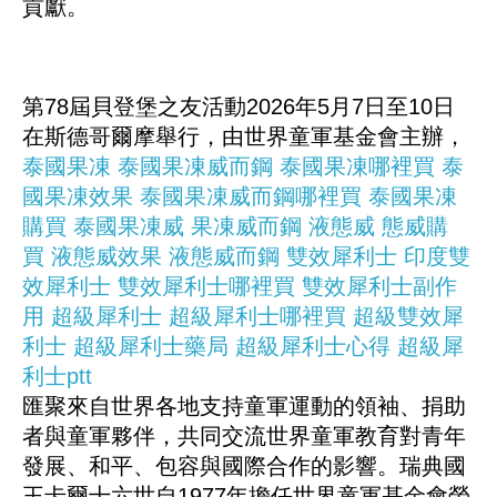
貢獻。
第78屆貝登堡之友活動2026年5月7日至10日
在斯德哥爾摩舉行，由世界童軍基金會主辦，
泰國果凍
泰國果凍威而鋼
泰國果凍哪裡買
泰
國果凍效果
泰國果凍威而鋼哪裡買
泰國果凍
購買
泰國果凍威
果凍威而鋼
液態威
態威購
買
液態威效果
液態威而鋼
雙效犀利士
印度雙
效犀利士
雙效犀利士哪裡買
雙效犀利士副作
用
超級犀利士
超級犀利士哪裡買
超級雙效犀
利士
超級犀利士藥局
超級犀利士心得
超級犀
利士ptt
匯聚來自世界各地支持童軍運動的領袖、捐助
者與童軍夥伴，共同交流世界童軍教育對青年
發展、和平、包容與國際合作的影響。瑞典國
王卡爾十六世自1977年擔任世界童軍基金會榮