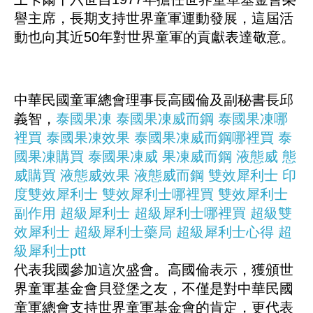
譽主席，長期支持世界童軍運動發展，這屆活
動也向其近50年對世界童軍的貢獻表達敬意。
中華民國童軍總會理事長高國倫及副秘書長邱
義智，
泰國果凍
泰國果凍威而鋼
泰國果凍哪
裡買
泰國果凍效果
泰國果凍威而鋼哪裡買
泰
國果凍購買
泰國果凍威
果凍威而鋼
液態威
態
威購買
液態威效果
液態威而鋼
雙效犀利士
印
度雙效犀利士
雙效犀利士哪裡買
雙效犀利士
副作用
超級犀利士
超級犀利士哪裡買
超級雙
效犀利士
超級犀利士藥局
超級犀利士心得
超
級犀利士ptt
代表我國參加這次盛會。高國倫表示，獲頒世
界童軍基金會貝登堡之友，不僅是對中華民國
童軍總會支持世界童軍基金會的肯定，更代表