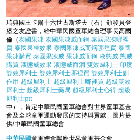
瑞典國王卡爾十六世古斯塔夫（右）頒發貝登
堡之友證書，給中華民國童軍總會理事長高國
倫（
泰國果凍
泰國果凍威而鋼
泰國果凍哪裡
買
泰國果凍效果
泰國果凍威而鋼哪裡買
泰國
果凍購買
泰國果凍威
果凍威而鋼
液態威
態威
購買
液態威效果
液態威而鋼
雙效犀利士
印度
雙效犀利士
雙效犀利士哪裡買
雙效犀利士副
作用
超級犀利士
超級犀利士哪裡買
超級雙效
犀利士
超級犀利士藥局
超級犀利士心得
超級
犀利士ptt
中），肯定中華民國童軍總會對世界童軍基金
會及全球童軍運動發展的支持與貢獻。圖片提
供/中華民國童軍總會
中華民國
童軍總會響應世界童軍基金會