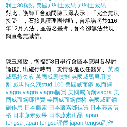
利士30粒裝
美國犀利士效果
犀利士效果
對此，護師工會顧問陳玉鳳表示，「完全無法
接受」，石接見護理團體時，曾承諾將於116
年12月入法，並簽名畫押，如今卻無法兌現，
簡直毫無誠信。
陳玉鳳說，衛福部8日舉行會議本應與各界討
論後訂出施行時間，實情卻是放任醫界、
英國
威馬持久液
英國威馬噴劑
英國威馬男用噴
劑
威馬持久液stud-100
美國威而鋼
威而鋼
viagra
viagra
viagra購買
美國威而鋼viagra
美
國威而鋼哪裡買
美國威而鋼價格
美國威而鋼
副作用
日本藤素
日本藤素哪裡買
日本藤素價
格
日本藤素效果
日本藤素正品
japan
tengsu
japan tengsu評價
japan tengsu副作