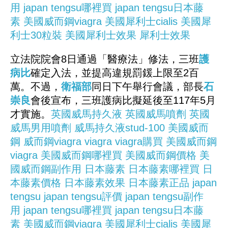
用
japan tengsu哪裡買
japan tengsu日本藤
素
美國威而鋼viagra
美國犀利士cialis
美國犀
利士30粒裝
美國犀利士效果
犀利士效果
立法院院會8日通過「醫療法」修法，三班
護
病比
確定入法，並提高違規罰鍰上限至2百
萬。不過，
衛福部
同日下午舉行會議，部長
石
崇良
會後宣布，三班護病比擬延後至117年5月
才實施。
英國威馬持久液
英國威馬噴劑
英國
威馬男用噴劑
威馬持久液stud-100
美國威而
鋼
威而鋼viagra
viagra
viagra購買
美國威而鋼
viagra
美國威而鋼哪裡買
美國威而鋼價格
美
國威而鋼副作用
日本藤素
日本藤素哪裡買
日
本藤素價格
日本藤素效果
日本藤素正品
japan
tengsu
japan tengsu評價
japan tengsu副作
用
japan tengsu哪裡買
japan tengsu日本藤
素
美國威而鋼viagra
美國犀利士cialis
美國犀