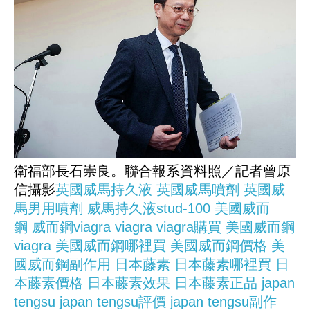
衛福部長石崇良。聯合報系資料照／記者曾原
信攝影
英國威馬持久液
英國威馬噴劑
英國威
馬男用噴劑
威馬持久液stud-100
美國威而
鋼
威而鋼viagra
viagra
viagra購買
美國威而鋼
viagra
美國威而鋼哪裡買
美國威而鋼價格
美
國威而鋼副作用
日本藤素
日本藤素哪裡買
日
本藤素價格
日本藤素效果
日本藤素正品
japan
tengsu
japan tengsu評價
japan tengsu副作