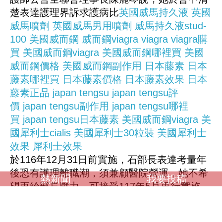
楚表達護理界訴求護病比
英國威馬持久液
英國
威馬噴劑
英國威馬男用噴劑
威馬持久液stud-
100
美國威而鋼
威而鋼viagra
viagra
viagra購
買
美國威而鋼viagra
美國威而鋼哪裡買
美國
威而鋼價格
美國威而鋼副作用
日本藤素
日本
藤素哪裡買
日本藤素價格
日本藤素效果
日本
藤素正品
japan tengsu
japan tengsu評
價
japan tengsu副作用
japan tengsu哪裡
買
japan tengsu日本藤素
美國威而鋼viagra
美
國犀利士cialis
美國犀利士30粒裝
美國犀利士
效果
犀利士效果
於116年12月31日前實施，石部長表達考量年
後恐有護理離職潮，須兼顧醫院營運，她不希
熱新聞
我要投稿
望再給部長壓力，可接受117年5月再行實施，
但不論是116年底或117年5月實施，衛福部都
應把握時間充實護理人力，該補人補人、該給