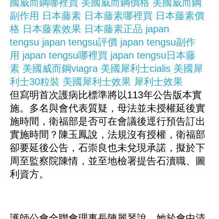
國威而鋼哪裡買
美國威而鋼價格
美國威而鋼
副作用
日本藤素
日本藤素哪裡買
日本藤素價
格
日本藤素效果
日本藤素正品
japan
tengsu
japan tengsu評價
japan tengsu副作
用
japan tengsu哪裡買
japan tengsu日本藤
素
美國威而鋼viagra
美國犀利士cialis
美國犀
利士30粒裝
美國犀利士效果
犀利士效果
但寫明首次護病比標準將以113年公告版本實
施。多名與會代表質疑，母法並未授權延後實
施時間，衛福部是否可在會議後逕行預告訂出
實施時間？陳玉鳳說，法規沒有授權，衛福部
卻要延後公告，石崇良也未兌現承諾，擬於下
周至監察院陳情，並至地檢署提告石瀆職、圖
利資方。
護師公會全聯會理事長陳麗琴說，她於會中清