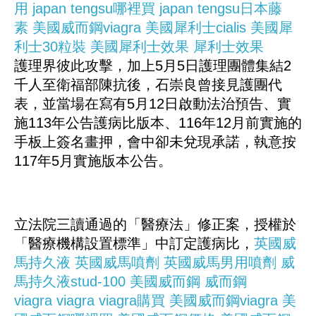
用
japan tengsu哪裡買
japan tengsu日本藤
素
美國威而鋼viagra
美國犀利士cialis
美國犀
利士30粒裝
美國犀利士效果
犀利士效果
護理界彼此攻擊，加上5月5日護理團體集結2
千人至衛福部陳抗後，石崇良曾接見護團代
表，並當場在寫有5月12日啟動法治預告、實
施113年公告護病比版本、116年12月前實施的
手板上簽名畫押，會中卻未兌現承諾，執意按
117年5月實施版本公告。
立法院三讀通過的「醫療法」修正案，授權於
「醫療機構設置標準」中訂定護病比，
英國威
馬持久液
英國威馬噴劑
英國威馬男用噴劑
威
馬持久液stud-100
美國威而鋼
威而鋼
viagra
viagra
viagra購買
美國威而鋼viagra
美