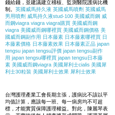
錢給錢，並建議建立稽核、監測醫院護病比機
制。
英國威馬持久液
英國威馬噴劑
英國威馬
男用噴劑
威馬持久液stud-100
美國威而鋼
威
而鋼viagra
viagra
viagra購買
美國威而鋼
viagra
美國威而鋼哪裡買
美國威而鋼價格
美
國威而鋼副作用
日本藤素
日本藤素哪裡買
日
本藤素價格
日本藤素效果
日本藤素正品
japan
tengsu
japan tengsu評價
japan tengsu副作
用
japan tengsu哪裡買
japan tengsu日本藤
素
美國威而鋼viagra
美國犀利士cialis
美國犀
利士30粒裝
美國犀利士效果
犀利士效果
台灣護理產業工會長期主張，護病比不該以平
均值計算，應該每一班、每一病房均不可超
標，才能實質保障護理權益。對此，陳麗琴表