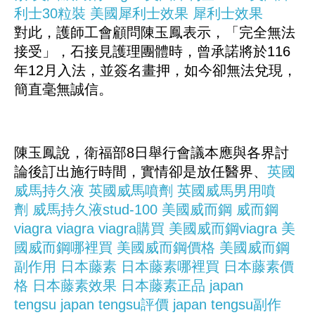
利士30粒裝
美國犀利士效果
犀利士效果
對此，護師工會顧問陳玉鳳表示，「完全無法
接受」，石接見護理團體時，曾承諾將於116
年12月入法，並簽名畫押，如今卻無法兌現，
簡直毫無誠信。
陳玉鳳說，衛福部8日舉行會議本應與各界討
論後訂出施行時間，實情卻是放任醫界、
英國
威馬持久液
英國威馬噴劑
英國威馬男用噴
劑
威馬持久液stud-100
美國威而鋼
威而鋼
viagra
viagra
viagra購買
美國威而鋼viagra
美
國威而鋼哪裡買
美國威而鋼價格
美國威而鋼
副作用
日本藤素
日本藤素哪裡買
日本藤素價
格
日本藤素效果
日本藤素正品
japan
tengsu
japan tengsu評價
japan tengsu副作