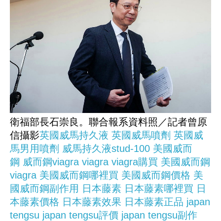
衛福部長石崇良。聯合報系資料照／記者曾原
信攝影
英國威馬持久液
英國威馬噴劑
英國威
馬男用噴劑
威馬持久液stud-100
美國威而
鋼
威而鋼viagra
viagra
viagra購買
美國威而鋼
viagra
美國威而鋼哪裡買
美國威而鋼價格
美
國威而鋼副作用
日本藤素
日本藤素哪裡買
日
本藤素價格
日本藤素效果
日本藤素正品
japan
tengsu
japan tengsu評價
japan tengsu副作