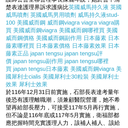
楚表達護理界訴求護病比
英國威馬持久液
英國
威馬噴劑
英國威馬男用噴劑
威馬持久液stud-
100
美國威而鋼
威而鋼viagra
viagra
viagra購
買
美國威而鋼viagra
美國威而鋼哪裡買
美國
威而鋼價格
美國威而鋼副作用
日本藤素
日本
藤素哪裡買
日本藤素價格
日本藤素效果
日本
藤素正品
japan tengsu
japan tengsu評
價
japan tengsu副作用
japan tengsu哪裡
買
japan tengsu日本藤素
美國威而鋼viagra
美
國犀利士cialis
美國犀利士30粒裝
美國犀利士
效果
犀利士效果
於116年12月31日前實施，石部長表達考量年
後恐有護理離職潮，須兼顧醫院營運，她不希
望再給部長壓力，可接受117年5月再行實施，
但不論是116年底或117年5月實施，衛福部都
應把握時間充實護理人力，該補人補人、該給