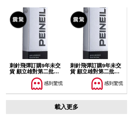
刺針飛彈訂購9年未交
刺針飛彈訂購9年未交
貨 顧立雄對第二批軍
貨 顧立雄對第二批軍
售仍樂觀
售仍樂觀
感到驚慌
感到驚慌
載入更多