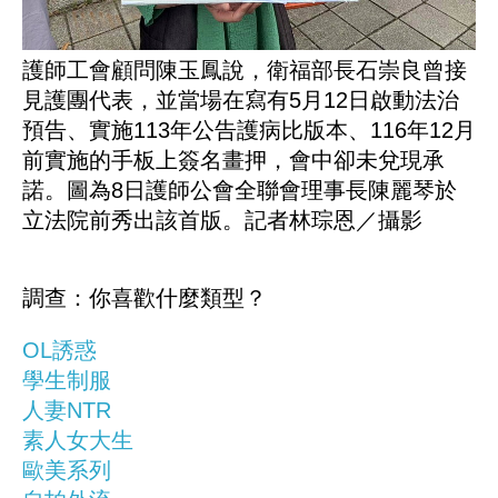
護師工會顧問陳玉鳳說，衛福部長石崇良曾接
見護團代表，並當場在寫有5月12日啟動法治
預告、實施113年公告護病比版本、116年12月
前實施的手板上簽名畫押，會中卻未兌現承
諾。圖為8日護師公會全聯會理事長陳麗琴於
立法院前秀出該首版。記者林琮恩／攝影
調查：你喜歡什麼類型？
OL誘惑
學生制服
人妻NTR
素人女大生
歐美系列