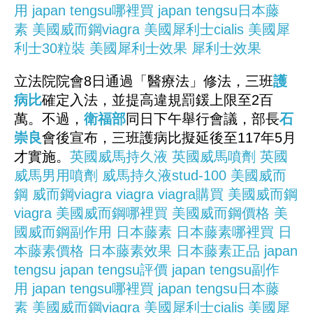
用
japan tengsu哪裡買
japan tengsu日本藤
素
美國威而鋼viagra
美國犀利士cialis
美國犀
利士30粒裝
美國犀利士效果
犀利士效果
立法院院會8日通過「醫療法」修法，三班
護
病比
確定入法，並提高違規罰鍰上限至2百
萬。不過，
衛福部
同日下午舉行會議，部長
石
崇良
會後宣布，三班護病比擬延後至117年5月
才實施。
英國威馬持久液
英國威馬噴劑
英國
威馬男用噴劑
威馬持久液stud-100
美國威而
鋼
威而鋼viagra
viagra
viagra購買
美國威而鋼
viagra
美國威而鋼哪裡買
美國威而鋼價格
美
國威而鋼副作用
日本藤素
日本藤素哪裡買
日
本藤素價格
日本藤素效果
日本藤素正品
japan
tengsu
japan tengsu評價
japan tengsu副作
用
japan tengsu哪裡買
japan tengsu日本藤
素
美國威而鋼viagra
美國犀利士cialis
美國犀