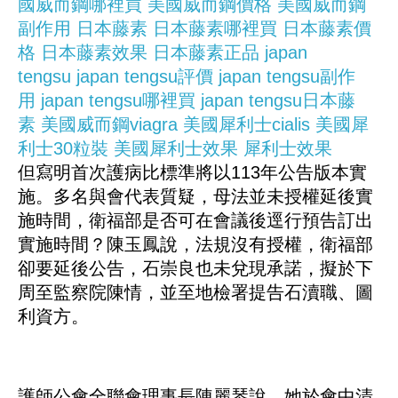
國威而鋼哪裡買
美國威而鋼價格
美國威而鋼
副作用
日本藤素
日本藤素哪裡買
日本藤素價
格
日本藤素效果
日本藤素正品
japan
tengsu
japan tengsu評價
japan tengsu副作
用
japan tengsu哪裡買
japan tengsu日本藤
素
美國威而鋼viagra
美國犀利士cialis
美國犀
利士30粒裝
美國犀利士效果
犀利士效果
但寫明首次護病比標準將以113年公告版本實
施。多名與會代表質疑，母法並未授權延後實
施時間，衛福部是否可在會議後逕行預告訂出
實施時間？陳玉鳳說，法規沒有授權，衛福部
卻要延後公告，石崇良也未兌現承諾，擬於下
周至監察院陳情，並至地檢署提告石瀆職、圖
利資方。
護師公會全聯會理事長陳麗琴說，她於會中清