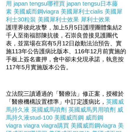
用
japan tengsu哪裡買
japan tengsu日本藤
素
美國威而鋼viagra
美國犀利士cialis
美國犀
利士30粒裝
美國犀利士效果
犀利士效果
護理界彼此攻擊，加上5月5日護理團體集結2
千人至衛福部陳抗後，石崇良曾接見護團代
表，並當場在寫有5月12日啟動法治預告、實
施113年公告護病比版本、116年12月前實施的
手板上簽名畫押，會中卻未兌現承諾，執意按
117年5月實施版本公告。
立法院三讀通過的「醫療法」修正案，授權於
「醫療機構設置標準」中訂定護病比，
英國威
馬持久液
英國威馬噴劑
英國威馬男用噴劑
威
馬持久液stud-100
美國威而鋼
威而鋼
viagra
viagra
viagra購買
美國威而鋼viagra
美